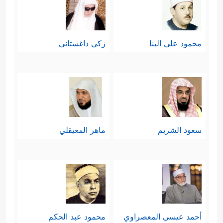
محمود علي البنا
زكي داغستاني
سعود الشريم
ماهر المعيقلي
أحمد عيسي المعصراوي
محمود عبد الحكم