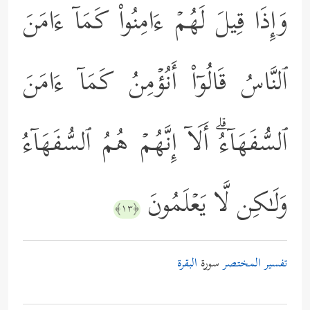
وَإِذَا قِیلَ لَهُمۡ ءَامِنُواْ كَمَاۤ ءَامَنَ
ٱلنَّاسُ قَالُوۤاْ أَنُؤۡمِنُ كَمَاۤ ءَامَنَ
ٱلسُّفَهَاۤءُۗ أَلَاۤ إِنَّهُمۡ هُمُ ٱلسُّفَهَاۤءُ
وَلَـٰكِن لَّا یَعۡلَمُونَ
﴿١٣﴾
تفسير المختصر
سورة
البقرة