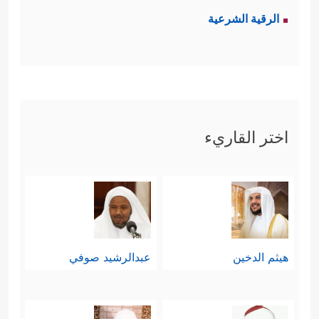
الرقية الشرعية
اختر القاريء
هيثم الدخين
عبدالرشيد صوفي