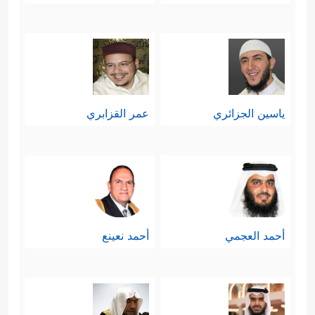
ياسين الجزائري
عمر القزابري
أحمد العجمي
أحمد نعينع