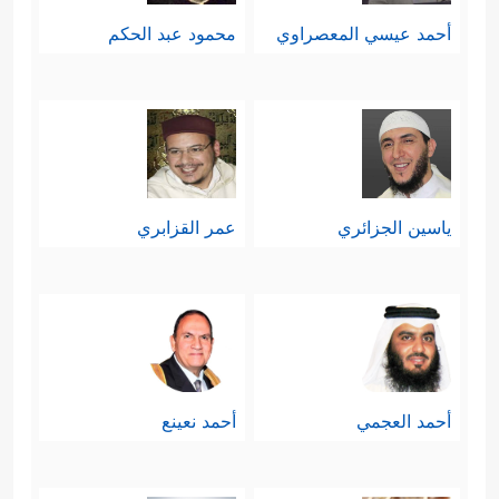
أحمد عيسي المعصراوي
محمود عبد الحكم
ياسين الجزائري
عمر القزابري
أحمد العجمي
أحمد نعينع