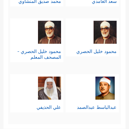
سعد الغامدي
محمد صديق المنشاوي
محمود خليل الحصري
محمود خليل الحصري -
المصحف المعلم
عبدالباسط عبدالصمد
علي الحذيفي