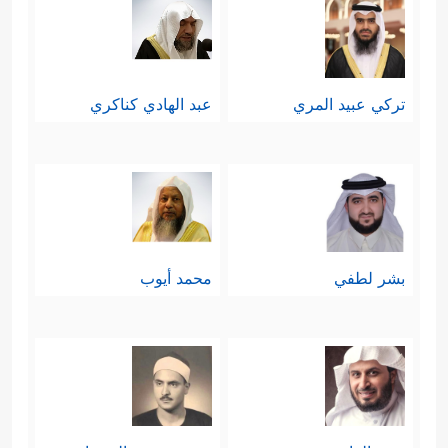
تركي عبيد المري
عبد الهادي كناكري
بشر لطفي
محمد أيوب