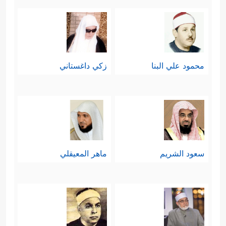
محمود علي البنا
زكي داغستاني
سعود الشريم
ماهر المعيقلي