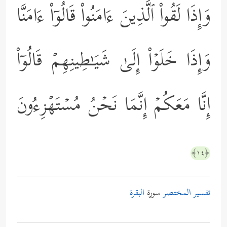
وَإِذَا لَقُواْ ٱلَّذِینَ ءَامَنُواْ قَالُوۤاْ ءَامَنَّا
وَإِذَا خَلَوۡاْ إِلَىٰ شَیَـٰطِینِهِمۡ قَالُوۤاْ
إِنَّا مَعَكُمۡ إِنَّمَا نَحۡنُ مُسۡتَهۡزِءُونَ
﴿١٤﴾
تفسير المختصر
سورة
البقرة