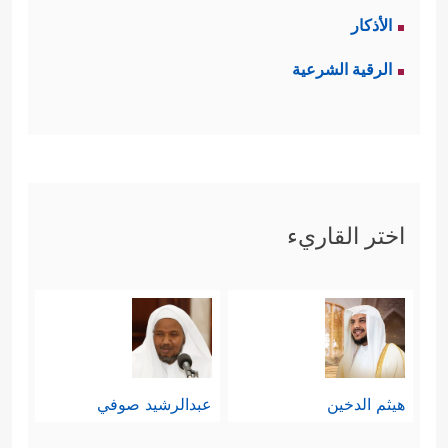
الأذكار
الرقية الشرعية
اختر القاريء
هيثم الدخين
عبدالرشيد صوفي