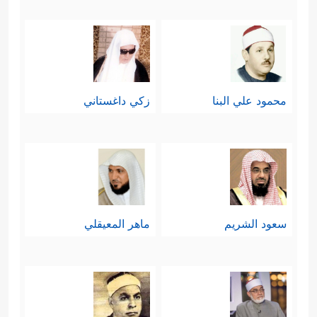
محمود علي البنا
زكي داغستاني
سعود الشريم
ماهر المعيقلي