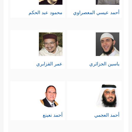
أحمد عيسي المعصراوي
محمود عبد الحكم
ياسين الجزائري
عمر القزابري
أحمد العجمي
أحمد نعينع