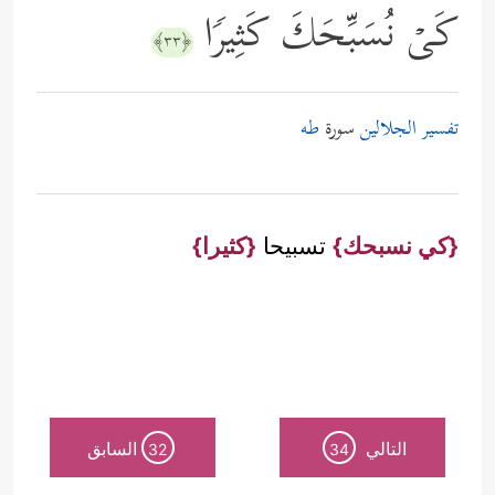
كَیۡ نُسَبِّحَكَ كَثِیرࣰا
﴿٣٣﴾
تفسير الجلالين
سورة
طه
{كي نسبحك}
تسبيحا
{كثيرا}
التالي
السابق
32
34