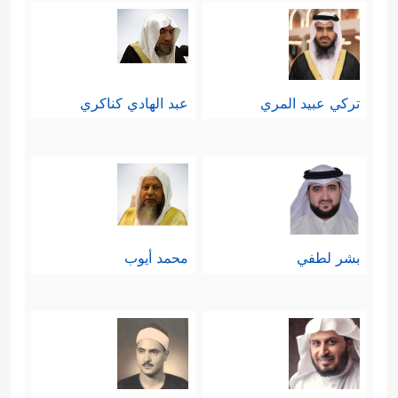
تركي عبيد المري
عبد الهادي كناكري
بشر لطفي
محمد أيوب