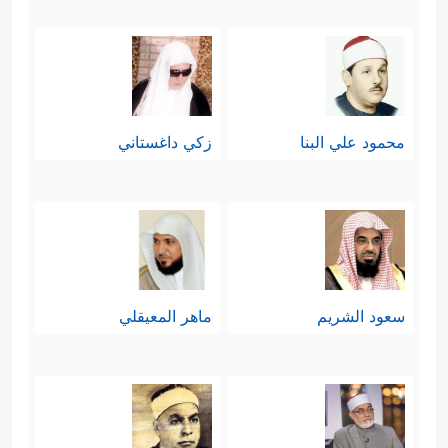
محمود علي البنا
زكي داغستاني
سعود الشريم
ماهر المعيقلي