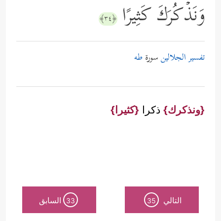
وَنَذۡكُرَكَ كَثِیرًا
﴿٣٤﴾
تفسير الجلالين
سورة
طه
{ونذكرك}
ذكرا
{كثيرا}
التالي
السابق
33
35