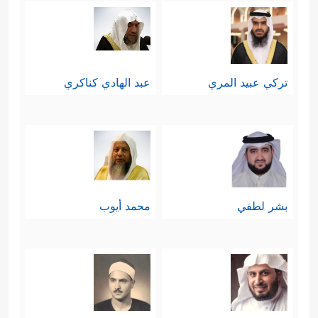
تركي عبيد المري
عبد الهادي كناكري
بشر لطفي
محمد أيوب