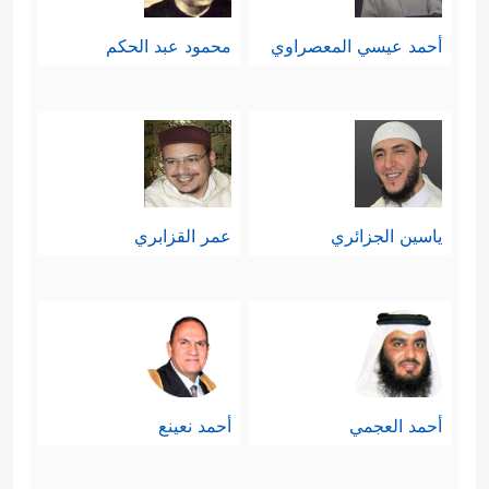
أحمد عيسي المعصراوي
محمود عبد الحكم
ياسين الجزائري
عمر القزابري
أحمد العجمي
أحمد نعينع