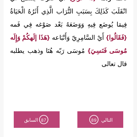
انْقَلَبَ كَذَلِكَ بِسَبَبِ التُّرَاب الَّذِي أَثَرُهُ الْحَيَاةُ
فِيمَا يُوضَع فِيهِ وَوَضَعَهُ بَعْد صَوْغه فِي فَمه
{فَقَالُوا}
أَيْ السَّامِرِيّ وَأَتْبَاعه
{هَذَا إلَهكُمْ وَإِلَه
مُوسَى فَنَسِيَ}
مُوسَى رَبّه هُنَا وذهب يطلبه
قال تعالى
التالي
السابق
87
89