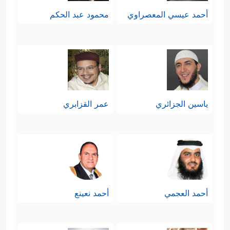
أحمد عيسي المعصراوي
محمود عبد الحكم
ياسين الجزائري
عمر القزابري
أحمد العجمي
أحمد نعينع