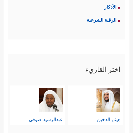
الأذكار
الرقية الشرعية
اختر القاريء
هيثم الدخين
عبدالرشيد صوفي