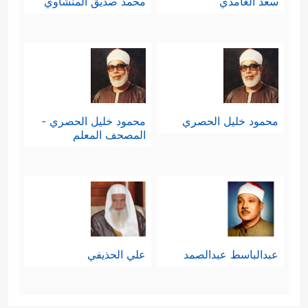
سعد الغامدي
محمد صديق المنشاوي
محمود خليل الحصري
محمود خليل الحصري -
المصحف المعلم
عبدالباسط عبدالصمد
علي الحذيفي