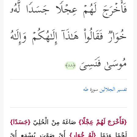
فَأَخۡرَجَ لَهُمۡ عِجۡلࣰا جَسَدࣰا لَّهُۥ
خُوَارࣱ فَقَالُواْ هَـٰذَاۤ إِلَـٰهُكُمۡ وَإِلَـٰهُ
مُوسَىٰ فَنَسِیَ
﴿٨٨﴾
تفسير الجلالين
سورة
طه
{فَأَخْرَجَ لَهُمْ عِجْلًا}
صَاغَهُ مِنْ الْحُلِيّ
{جَسَدًا}
لَحْمًا وَدَمًا
{لَهُ خُوَار}
أَيْ صَوْت يُسْمَع أَيْ