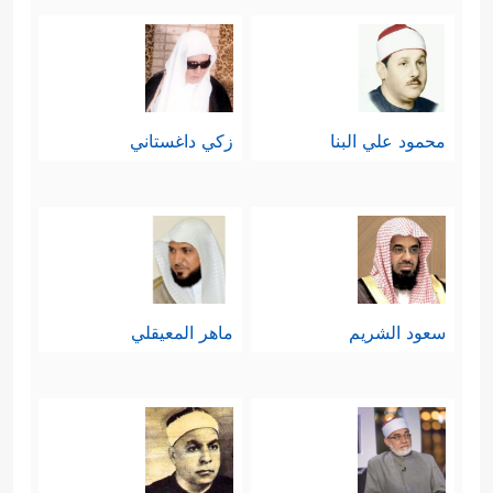
محمود علي البنا
زكي داغستاني
سعود الشريم
ماهر المعيقلي