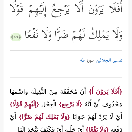
أَفَلَا یَرَوۡنَ أَلَّا یَرۡجِعُ إِلَیۡهِمۡ قَوۡلࣰا
وَلَا یَمۡلِكُ لَهُمۡ ضَرࣰّا وَلَا نَفۡعࣰا
﴿٨٩﴾
تفسير الجلالين
سورة
طه
{أَفَلَا يَرَوْنَ أَ}
أَنْ مُخَفَّفَة مِنْ الثَّقِيلَة وَاسْمهَا
مَحْذُوف أَيْ أَنَّهُ
{لَا يَرْجِع}
الْعِجْل
{إلَيْهِمْ قَوْلًا}
أَيْ لَا يَرُدّ لَهُمْ جَوَابًا
{وَلَا يَمْلِك لَهُمْ ضَرًّا}
أَيْ
دَفْعه
{وَلَا نَفْعًا}
أَيْ جَلْبه أَيْ فَكَيْفَ يَتَّخِذ إلَهًا