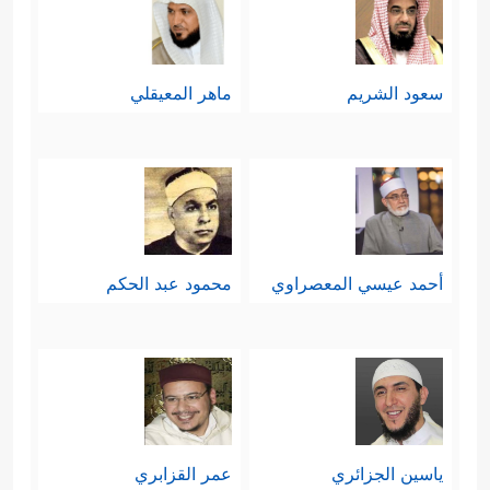
سعود الشريم
ماهر المعيقلي
أحمد عيسي المعصراوي
محمود عبد الحكم
ياسين الجزائري
عمر القزابري