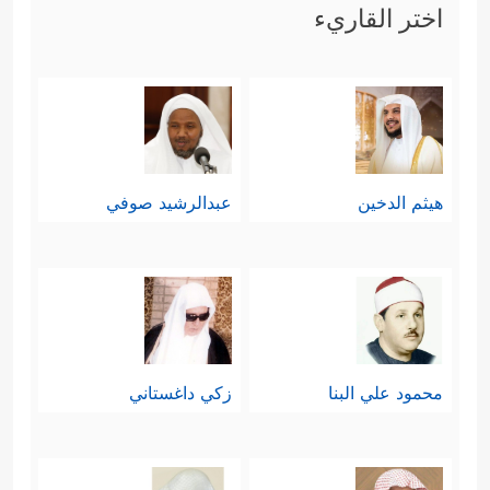
اختر القاريء
هيثم الدخين
عبدالرشيد صوفي
محمود علي البنا
زكي داغستاني