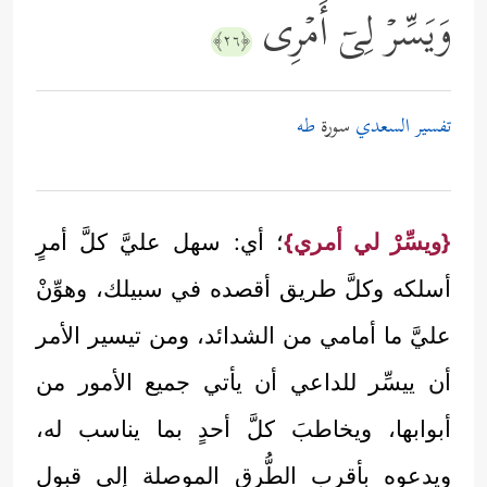
وَیَسِّرۡ لِیۤ أَمۡرِی
﴿٢٦﴾
تفسير السعدي
سورة
طه
{ويسِّرْ لي أمري}
؛ أي: سهل عليَّ كلَّ أمرٍ
أسلكه وكلَّ طريق أقصده في سبيلك، وهوِّنْ
عليَّ ما أمامي من الشدائد، ومن تيسير الأمر
أن ييسِّر للداعي أن يأتي جميع الأمور من
أبوابها، ويخاطبَ كلَّ أحدٍ بما يناسب له،
ويدعوه بأقرب الطُّرق الموصلة إلى قبول