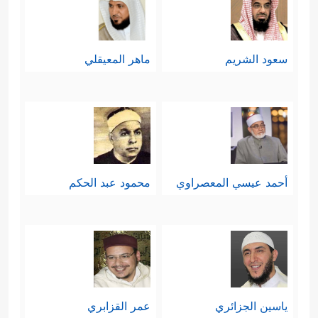
سعود الشريم
ماهر المعيقلي
أحمد عيسي المعصراوي
محمود عبد الحكم
ياسين الجزائري
عمر القزابري