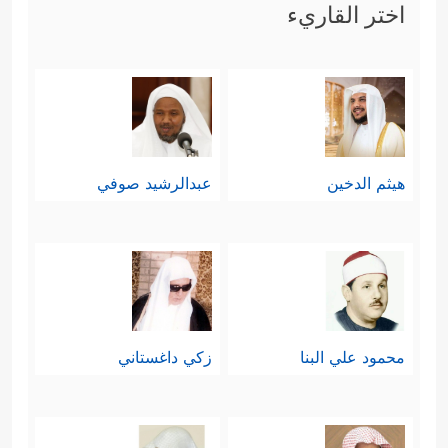
اختر القاريء
هيثم الدخين
عبدالرشيد صوفي
محمود علي البنا
زكي داغستاني