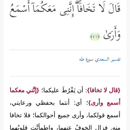
قَالَ لَا تَخَافَاۤۖ إِنَّنِی مَعَكُمَاۤ أَسۡمَعُ
وَأَرَىٰ
﴿٤٦﴾
تفسير السعدي
سورة
طه
{قال لا تخافا}
: أن يَفْرُطَ عليكما؛
{إنَّني معكما
أسمع وأرى}
؛ أي: أنتما بحفظي ورعايتي،
أسمع قولكما، وأرى جميع أحوالكما؛ فلا تخافا
منه. فزال الخوفُ عنهما، واطمأنَّت قلوبُهما