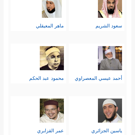
سعود الشريم
ماهر المعيقلي
أحمد عيسي المعصراوي
محمود عبد الحكم
ياسين الجزائري
عمر القزابري