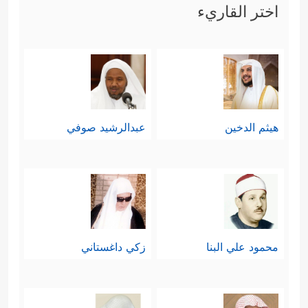
اختر القاريء
هيثم الدخين
عبدالرشيد صوفي
محمود علي البنا
زكي داغستاني