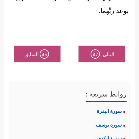
بوعد ربِّهما.
التالي
السابق
45
47
روابط سريعة :
سورة البقرة
سورة يوسف
سورة الكهف