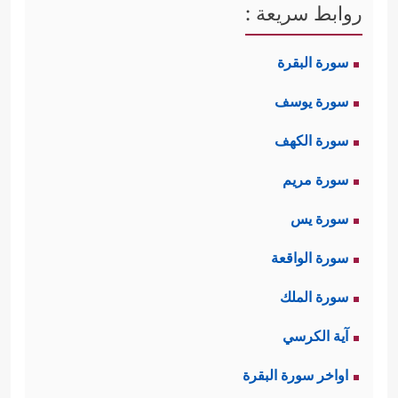
روابط سريعة :
وَٱلسَّمَـٰوَ ٰ⁠تِ ٱلۡعُلَى
﴿٤﴾
ٱلرَّحۡمَـٰنُ عَلَى ٱلۡعَرۡشِ ٱسۡتَوَىٰ
سورة البقرة
﴿٥﴾
لَهُۥ مَا فِی ٱلسَّمَـٰوَ ٰ⁠تِ وَمَا فِی ٱلۡأَرۡضِ وَمَا بَیۡنَهُمَا
سورة يوسف
وَمَا تَحۡتَ ٱلثَّرَىٰ﴾
فهذا القرآن الذي يقصُّ
سورة الكهف
علينا هذه
القصص
إنما هو تنزيلٌ من الله
سورة مريم
الذي يعلَمُ السرَّ وأخفَى، وله السموات
سورة يس
والأرض وما تحت الثرى، وهذا التمهيد
سورة الواقعة
جاء مناسبًا للحدث الأكبر والأجلِّ الذي
سورة الملك
استهلَّ به القرآن هذه القصَّة.
آية الكرسي
ثانيًا: تبدأ القصة في هذه السورة بالحدث
اواخر سورة البقرة
﴿إِذۡ رَءَا نَارࣰا فَقَالَ لِأَهۡلِهِ ٱمۡكُثُوۤاْ إِنِّیۤ ءَانَسۡتُ
الأجلِّ