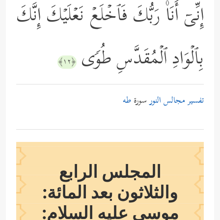
إِنِّیۤ أَنَا۠ رَبُّكَ فَٱخۡلَعۡ نَعۡلَیۡكَ إِنَّكَ
بِٱلۡوَادِ ٱلۡمُقَدَّسِ طُوࣰى
﴿١٢﴾
تفسير مجالس النور
سورة
طه
المجلس الرابع
والثلاثون بعد المائة:
موسى
عليه السلام
: