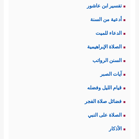
تفسير ابن عاشور
نَارࣰا لَّعَلِّیۤ ءَاتِیكُم مِّنۡهَا بِقَبَسٍ أَوۡ أَجِدُ عَلَى ٱلنَّارِ هُدࣰى
أدعية من السنة
﴿١٠﴾
فَلَمَّاۤ أَتَىٰهَا نُودِیَ یَـٰمُوسَىٰۤ
﴿١١﴾
إِنِّیۤ أَنَا۠
الدعاء للميت
رَبُّكَ فَٱخۡلَعۡ نَعۡلَیۡكَ إِنَّكَ بِٱلۡوَادِ ٱلۡمُقَدَّسِ طُوࣰى﴾
هذا
الصلاة الإبراهيمية
الحَدَث الذي لا ينبغي للمُتدبِّر معه إلا أن
السنن الرواتب
يقف موقف الهيبة والخشوع، والشعور
آيات الصبر
بضآلة العقل البشري لو حاول أن يتجاوز
قيام الليل وفضله
حدود إمكانيَّاته وقدراته، إنها لحظة
فضائل صلاة الفجر
اتصال السماء بالأرض بالكيفية التي لا
الصلاة على النبي
يستطيع العقل تخيُّلها ولا مُلامسة كُنهِها،
الأذكار
لكنه يسلِّم لها؛ لِمَا ظهر منها في عالم