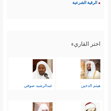
الرقية الشرعية
الأرض من آياتٍ بيِّناتٍ ومُعجِزاتٍ
قاهراتٍ.
ثالثًا: بيَّن القرآن بشكلٍ قاطعٍ الحكمةَ
﴿وَأَنَا ٱخۡتَرۡتُكَ
من ذلك الحدث العظيم
اختر القاريء
فَٱسۡتَمِعۡ لِمَا یُوحَىٰۤ﴾
ثم أكَّد هذا المعنى في
﴿وَٱصۡطَنَعۡتُكَ لِنَفۡسِی﴾
نهاية المقطع
إنه
الاصطفاء الخاص، والبدء بصياغة هذه
الشخصية الصياغة الخاصّة التي تؤهِّله
هيثم الدخين
عبدالرشيد صوفي
للقيام بالدور الكبير الذي اختاره الله له
في تلك المرحلة الخطيرة من التاريخ