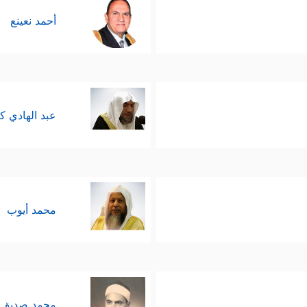
أحمد نعينع
عبد الهادي ك
محمد أيوب
محمد صديق 