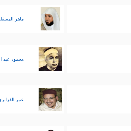
ماهر المعيقل
محمود عبد ا
عمر القزابري