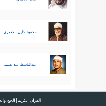
محمود خليل الحصري
عبدالباسط عبدالصمد
القرآن الكريم
الحج وال