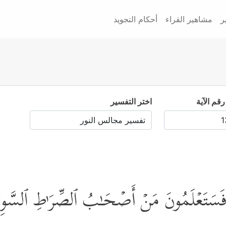
ر
مشاهير القراء
أحكام التجويد
رقم الآية
اختر التفسير
اْۖ فَسَتَعۡلَمُونَ مَنۡ أَصۡحَـٰبُ ٱلصِّرَ ٰ⁠طِ ٱلسَّ