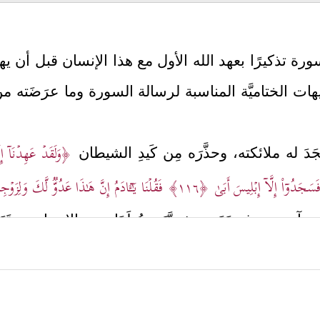
لسورة تذكيرًا بعهد الله الأول مع هذا الإنسان قبل أن
يهات الختاميَّة المناسبة لرسالة السورة وما عرَضَته
﴿وَلَقَدۡ عَهِدۡنَاۤ إِ
جَدَ له ملائكته، وحذَّرَه مِن كَيدِ الشيطان
َ فَسَجَدُوۤاْ إِلَّاۤ إِبۡلِیسَ أَبَىٰ
﴿١١٦﴾
فَقُلۡنَا یَـٰۤـَٔادَمُ إِنَّ هَـٰذَا عَدُوࣱّ لَّكَ وَلِز
 آدم مِن غريزَتَين بشريَّتَين تُولَدَان مع الإنسان وتب
﴿فَوَسۡوَسَ إِلَیۡهِ ٱلشَّیۡطَـٰنُ قَالَ یَـٰۤـَٔادَمُ هَلۡ أَدُلُّكَ عَلَىٰ ش
وكراهيةُ الموت
 عَلَیۡهِمَا مِن وَرَقِ ٱلۡجَنَّةِۚ وَعَصَىٰۤ ءَادَمُ رَبَّهُۥ فَغَوَىٰ﴾
غير أنَّ بابَ الت
، وكان هذا الدرس قبل هبوطهما إلى الأرض؛ 