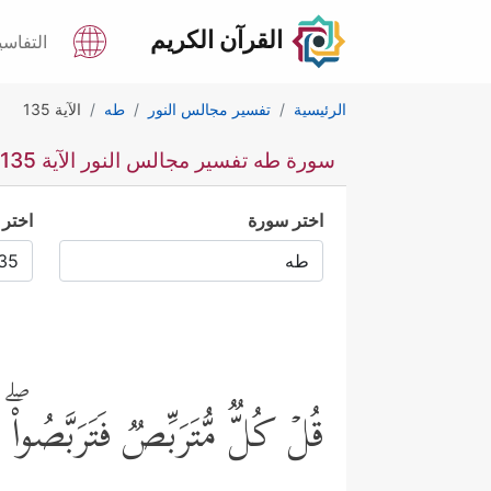
القرآن الكريم
التفاسي
الرئيسية
تفسير مجالس النور
طه
الآية 135
سورة طه تفسير مجالس النور الآية 135
اختر سورة
اختر 
قُلۡ كُلࣱّ مُّتَرَبِّصࣱ فَتَرَبَّصُو