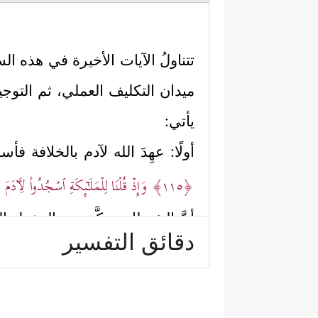
تتناولُ الآيات الأخيرة في هذه ا
ميدان التكليف العملي، ثم التوج
يأتي:
أولًا: عهِدَ الله لآدم بالخلافة فأس
﴿١١٥﴾
وَإِذۡ قُلۡنَا لِلۡمَلَـٰۤىِٕكَةِ ٱسۡجُدُواْ لِـَٔادَم
أنَّ الشيطان تمكَّن مِن الدخول إلى
دقائق التفسير
وحبُّ البقاء، أو هما حبُّ الدنيا، 
مِنۡهَا فَبَدَتۡ لَهُمَا سَوۡءَ ٰ⁠ تُهُمَا وَطَفِقَا یَخۡصِفَانِ
الموت أو الساعة