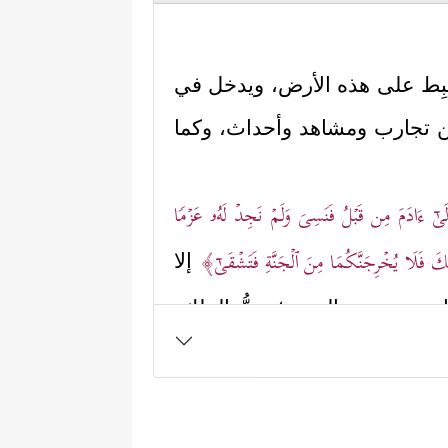
 يهبِط على هذه الأرض، ويدخل في
 من تجارب ومشاهد وأحداث، وكما
لَىٰۤ ءَادَمَ مِن قَبۡلُ فَنَسِیَ وَلَمۡ نَجِدۡ لَهُۥ عَزۡمࣰا
َوۡجِكَ فَلَا یُخۡرِجَنَّكُمَا مِنَ ٱلۡجَنَّةِ فَتَشۡقَىٰۤ﴾
إلا
قَيَان معه حتى الموت؛ حبُّ الملك،
َجَرَةِ ٱلۡخُلۡدِ وَمُلۡكࣲ لَّا یَبۡلَىٰ
﴿١٢٠﴾
فَأَكَلَا
وبة مفتوحٌ لآدم وذريته لا يغلقه إلا
ليتدرَّبا ويُدرِّبا أولادَهما على