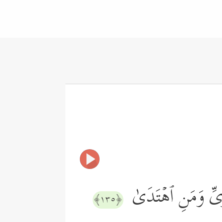
وِیِّ وَمَنِ ٱهۡتَدَىٰ
﴿١٣٥﴾