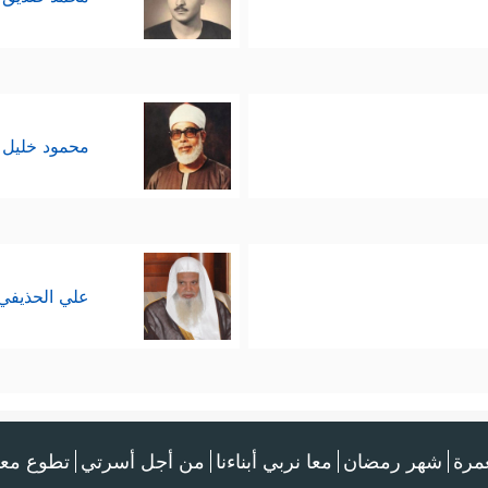
محمود خليل 
علي الحذيفي
عمرة
شهر رمضان
معا نربي أبناءنا
من أجل أسرتي
تطوع معن