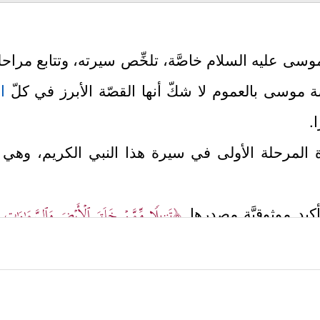
 موسى
عليه السلام
خاصَّة، تلخِّص سيرته، وتتابع مراح
صة موسى بالعموم لا شكّ أنها القصّة الأبرز في كلّ
ا
.
مرحلة الأولى في سيرة هذا النبي الكريم، وهي مرحل
﴿تَنزِیلࣰا مِّمَّنۡ خَلَقَ ٱلۡأَرۡضَ وَٱلسَّمَـٰوَ ٰ⁠تِ
بتأكيد موثوقيَّة مصدرها
 وَمَا بَیۡنَهُمَا وَمَا تَحۡتَ ٱلثَّرَىٰ﴾
فهذا القرآن الذي يقصُّ علين
له السموات والأرض وما تحت الثرى، وهذا التمهيد جاء من