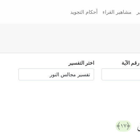
ر
مشاهير القراء
أحكام التجويد
رقم الآية
اختر التفسير
ىٰ
﴿١٧﴾