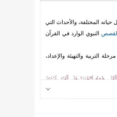
ل حياته المختلفة، والأحداث التي
لقصص
النبوي الوارد في القرآن
ة التربية والتهيئة والإعداد،
 ٱلۡعُلَى
﴿٤﴾
ٱلرَّحۡمَـٰنُ عَلَى ٱلۡعَرۡشِ ٱسۡتَوَىٰ
ا هذه
القصص
إنما هو تنزيلٌ من
اسبًا للحدث الأكبر والأجلِّ الذي