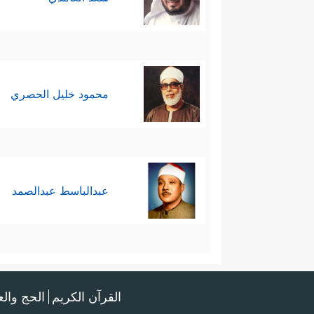
محمود خليل الحصري
عبدالباسط عبدالصمد
القرآن الكريم
الحج وال