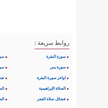
ثانيًا: تبدأ القصة في هذه السورة
هُدࣰى
﴿١٠﴾
فَلَمَّاۤ أَتَىٰهَا نُودِیَ یَـٰمُوسَىٰۤ
﴿١١﴾
إلا أن يقف موقف الهيبة والخشوع
لحظة اتصال السماء بالأرض بالكيفية
روابط سريعة :
عالم الأرض من آياتٍ بيِّناتٍ ومُعج
سورة البقرة
سو
ثالثًا: بيَّن القرآن بشكلٍ قاطعٍ
سورة يس
سور
﴿وَٱصۡطَنَعۡتُكَ لِنَفۡسِی﴾
المقطع
إنه ال
اواخر سورة البقرة
تفس
الكبير الذي اختاره الله له في ت
الصلاة الإبراهيمية
الس
تجدُرُ الإشارة هنا إلى أنَّ الرس
فضائل صلاة الفجر
الص
حركتها، وللرسالة المحمديَّة ميزة