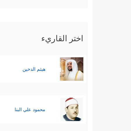
الأبدي ومواكبتها المستمرّة لحياة
رابعًا: بدأ المشهد بإعداد موسى
﴿إِنَّنِیۤ أَنَا ٱللَّهُ لَاۤ إِلَـٰهَ إِ
على كلّ ذلك
اختر القاريء
یَصُدَّنَّكَ عَنۡهَا مَن لَّا یُؤۡمِنُ بِهَا وَٱتَّبَعَ هَوَ
الحساب والجزاء)، وملازمة العباد
هيثم الدخين
والمنكر، هذه هي القِيَم الأولى ا
خامسًا: تمهيدًا للوظيفة الكبير
يُقوِّي قلبه، ويُثبِّت حجته أمام ف
محمود علي البنا
مَـَٔارِبُ أُخۡرَىٰ
﴿١٨﴾
قَالَ أَلۡقِهَا یَـٰمُوسَىٰ
﴿١٩﴾
جَنَاحِكَ تَخۡرُجۡ بَیۡضَاۤءَ مِنۡ غَیۡرِ سُوۤءٍ ءَایَةً أُخۡ