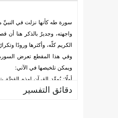
سورة طه كأنها نزلت في النبيِّ
واجهته، وجديرٌ بالذكر هنا أن ق
الكريم كلّه، وأكثرها ورودًا وتكرارًا
وفي هذا المقطع تعرض السورة ال
ويمكن تلخيصها في الآتي:
أولًا: يُمهِّد القرآن لهذه القصَّة 
دقائق التفسير
﴿٥﴾
لَهُۥ مَا فِی ٱلسَّمَـٰوَ ٰ⁠تِ وَمَا فِی ٱلۡأَرۡضِ
الله الذي يعلَمُ السرَّ وأخفَى، و
استهلَّ به القرآن هذه القصَّة.