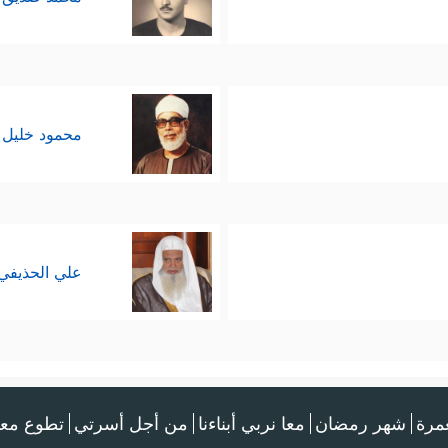
محمود خليل 
علي الحذيفي
عمرة
شهر رمضان
معا نربي أبناءنا
من أجل أسرتي
تطوع معن