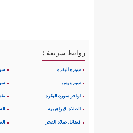
ثانيًا: تبدأ القصة في هذه السورة
هُدࣰى
﴿١٠﴾
فَلَمَّاۤ أَتَىٰهَا نُودِیَ یَـٰمُوسَىٰۤ
﴿١١﴾
إلا أن يقف موقف الهيبة والخشوع
لحظة اتصال السماء بالأرض بالكيفية
روابط سريعة :
عالم الأرض من آياتٍ بيِّناتٍ ومُعج
سورة البقرة
سو
ثالثًا: بيَّن القرآن بشكلٍ قاطعٍ
سورة يس
سور
﴿وَٱصۡطَنَعۡتُكَ لِنَفۡسِی﴾
المقطع
إنه ال
اواخر سورة البقرة
تفس
الكبير الذي اختاره الله له في ت
الصلاة الإبراهيمية
الس
تجدُرُ الإشارة هنا إلى أنَّ الرس
فضائل صلاة الفجر
الص
حركتها، وللرسالة المحمديَّة ميزة