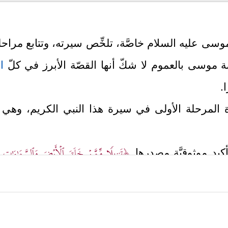
 موسى
عليه السلام
خاصَّة، تلخِّص سيرته، وتتابع مراح
صة موسى بالعموم لا شكّ أنها القصّة الأبرز في كلّ
ا
.
مرحلة الأولى في سيرة هذا النبي الكريم، وهي مرحل
﴿تَنزِیلࣰا مِّمَّنۡ خَلَقَ ٱلۡأَرۡضَ وَٱلسَّمَـٰوَ ٰ⁠تِ
بتأكيد موثوقيَّة مصدرها
 وَمَا بَیۡنَهُمَا وَمَا تَحۡتَ ٱلثَّرَىٰ﴾
فهذا القرآن الذي يقصُّ علين
له السموات والأرض وما تحت الثرى، وهذا التمهيد جاء من