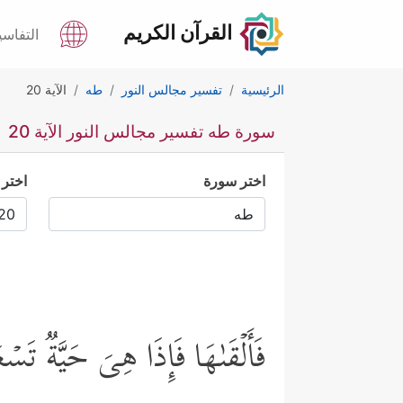
القرآن الكريم
التفاسي
الرئيسية
تفسير مجالس النور
طه
الآية 20
سورة طه تفسير مجالس النور الآية 20
اختر سورة
اختر 
فَأَلۡقَىٰهَا فَإِذَا هِیَ حَیَّةࣱ تَس