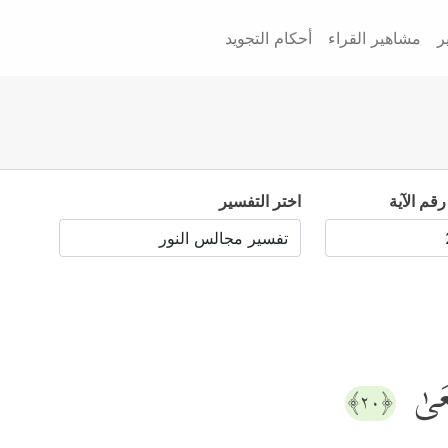
ر
مشاهير القراء
أحكام التجويد
رقم الآية
اختر التفسير
ۡعَىٰ
﴿٢٠﴾