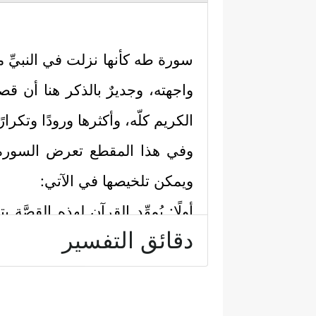
سورة طه كأنها نزلت في النبيِّ
واجهته، وجديرٌ بالذكر هنا أن ق
الكريم كلّه، وأكثرها ورودًا وتكرارًا
وفي هذا المقطع تعرض السورة ال
ويمكن تلخيصها في الآتي:
أولًا: يُمهِّد القرآن لهذه القصَّة 
دقائق التفسير
﴿٥﴾
لَهُۥ مَا فِی ٱلسَّمَـٰوَ ٰ⁠تِ وَمَا فِی ٱلۡأَرۡضِ
الله الذي يعلَمُ السرَّ وأخفَى، و
استهلَّ به القرآن هذه القصَّة.