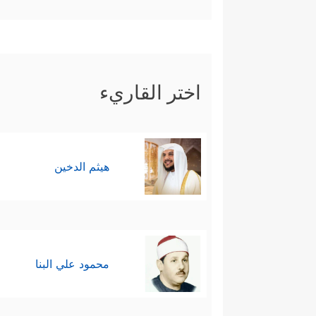
الأبدي ومواكبتها المستمرّة لحياة
رابعًا: بدأ المشهد بإعداد موسى
﴿إِنَّنِیۤ أَنَا ٱللَّهُ لَاۤ إِلَـٰهَ إِ
على كلّ ذلك
اختر القاريء
یَصُدَّنَّكَ عَنۡهَا مَن لَّا یُؤۡمِنُ بِهَا وَٱتَّبَعَ هَوَ
الحساب والجزاء)، وملازمة العباد
هيثم الدخين
والمنكر، هذه هي القِيَم الأولى ا
خامسًا: تمهيدًا للوظيفة الكبير
يُقوِّي قلبه، ويُثبِّت حجته أمام ف
محمود علي البنا
مَـَٔارِبُ أُخۡرَىٰ
﴿١٨﴾
قَالَ أَلۡقِهَا یَـٰمُوسَىٰ
﴿١٩﴾
جَنَاحِكَ تَخۡرُجۡ بَیۡضَاۤءَ مِنۡ غَیۡرِ سُوۤءٍ ءَایَةً أُخۡ