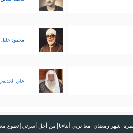
محمود خليل 
علي الحذيفي
عمرة
شهر رمضان
معا نربي أبناءنا
من أجل أسرتي
تطوع معن