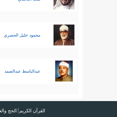
محمود خليل الحصري
عبدالباسط عبدالصمد
القرآن الكريم
الحج وال