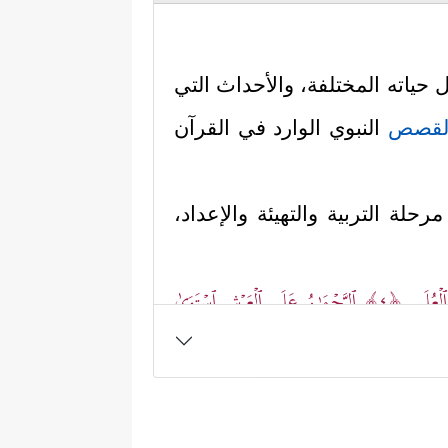
ل حياته المختلفة، والأحداث التي
لقصص
النبوي الوارد في القرآن
ة التربية والتهيئة والإعداد،
 ٱلۡعُلَى
﴿٤﴾
ٱلرَّحۡمَـٰنُ عَلَى ٱلۡعَرۡشِ ٱسۡتَوَىٰ
ا هذه
القصص
إنما هو تنزيلٌ من
اسبًا للحدث الأكبر والأجلِّ الذي