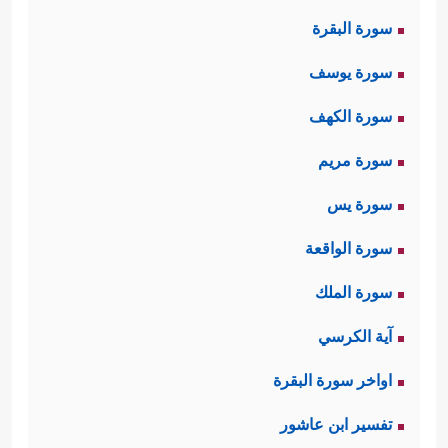
الله لإقامةِ الحُجَّة على فرعون وملئِهِ،
سورة البقرة
والتزوُّد بذِكرِ الله وإدامة الصلة به، ولِين
سورة يوسف
القولِ مع فرعون رجاء تليِين قلبه،
سورة الكهف
فالقول الليِّن أدعى للقبول ومواصلة
سورة مريم
الحوار، وهو عُدَّة الداعي في مخاطبة
سورة يس
الناس والتواصل معهم.
سورة الواقعة
ثانيًا: أعرب موسى وهارون عن خوفهما
سورة الملك
﴿قَالَا رَبَّنَاۤ إِنَّنَا نَخَافُ أَن یَفۡرُطَ عَلَیۡنَاۤ
من فرعون
آية الكرسي
أَوۡ أَن یَطۡغَىٰ﴾
وهو خوفٌ طبيعيٌّ بحكم
اواخر سورة البقرة
المألوف من سلوك البشر، وليس في
تفسير ابن عاشور
هذا منقَصَة لهما
عليهما السلام
، بل هو