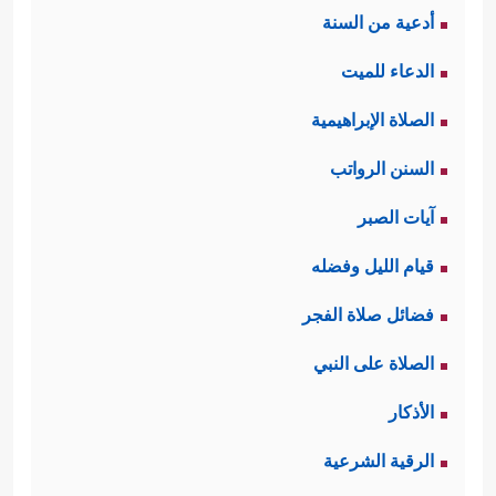
أدعية من السنة
محمودٌ؛ لما فيه من إظهار الضعف أمام
الدعاء للميت
الخالق ـ، وطلب العون والمدد منه، فأتى
الصلاة الإبراهيمية
﴿قَالَ لَا
جوابُ الله لهما بما يُثبِّت قلبَيهما:
السنن الرواتب
تَخَافَاۤۖ إِنَّنِی مَعَكُمَاۤ أَسۡمَعُ وَأَرَىٰ﴾
.
آيات الصبر
ثالثًا: تلخَّصَت رسالة موسى وهارون إلى
قيام الليل وفضله
فرعون بإطلاق بني إسرائيل من نَيْر
فضائل صلاة الفجر
العذاب والسماح لهم بالسَّيْر معهما
الصلاة على النبي
﴿فَأَرۡسِلۡ مَعَنَا بَنِیۤ إِسۡرَ ٰ⁠ۤءِیلَ وَلَا تُعَذِّبۡهُمۡۖ﴾
وتذكير
الأذكار
فرعون بالحقائق الكبرى وعاقبة الناس
الرقية الشرعية
﴿وَٱلسَّلَـٰمُ عَلَىٰ مَنِ ٱتَّبَعَ
في هذه الحياة