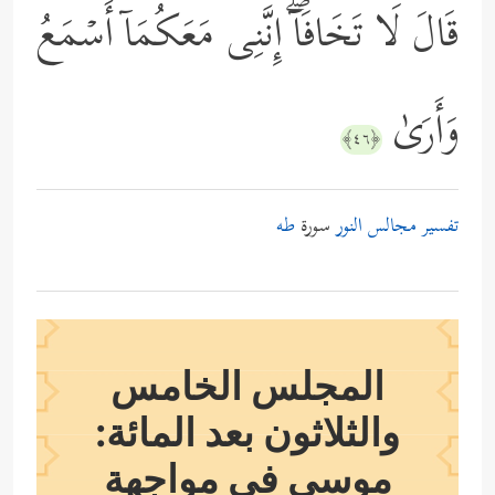
قَالَ لَا تَخَافَاۤۖ إِنَّنِی مَعَكُمَاۤ أَسۡمَعُ
وَأَرَىٰ
﴿٤٦﴾
تفسير مجالس النور
سورة
طه
المجلس الخامس
والثلاثون بعد المائة:
موسى في مواجهة