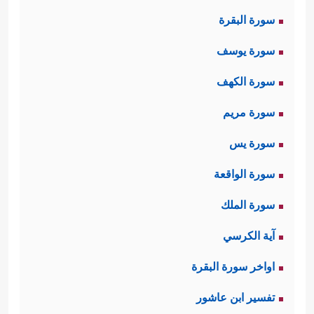
الله لإقامةِ الحُجَّة على فرعون وملئِهِ،
سورة البقرة
والتزوُّد بذِكرِ الله وإدامة الصلة به، ولِين
سورة يوسف
القولِ مع فرعون رجاء تليِين قلبه،
سورة الكهف
فالقول الليِّن أدعى للقبول ومواصلة
سورة مريم
الحوار، وهو عُدَّة الداعي في مخاطبة
سورة يس
الناس والتواصل معهم.
سورة الواقعة
ثانيًا: أعرب موسى وهارون عن خوفهما
سورة الملك
﴿قَالَا رَبَّنَاۤ إِنَّنَا نَخَافُ أَن یَفۡرُطَ عَلَیۡنَاۤ
من فرعون
آية الكرسي
أَوۡ أَن یَطۡغَىٰ﴾
وهو خوفٌ طبيعيٌّ بحكم
اواخر سورة البقرة
المألوف من سلوك البشر، وليس في
تفسير ابن عاشور
هذا منقَصَة لهما
عليهما السلام
، بل هو