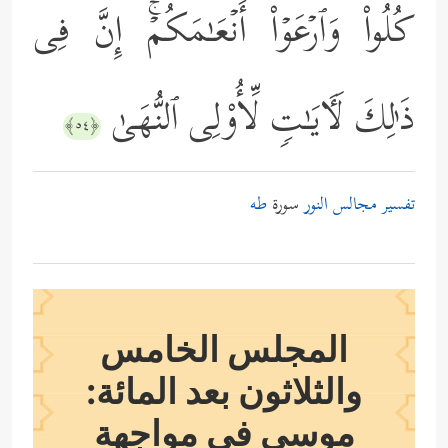
كُلُواْ وَٱرۡعَوۡاْ أَنۡعَـٰمَكُمۡۚ إِنَّ فِی
ذَ ٰ⁠لِكَ لَـَٔایَـٰتࣲ لِّأُوْلِی ٱلنُّهَىٰ
﴿٥٤﴾
تفسير مجالس النور
سورة
طه
المجلس الخامس
والثلاثون بعد المائة:
موسى في مواجهة