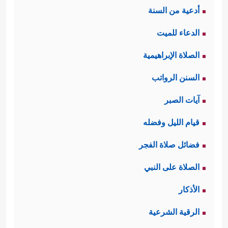
أدعية من السنة
محمودٌ؛ لما فيه من إظهار الضعف أمام
الدعاء للميت
الخالق ـ، وطلب العون والمدد منه، فأتى
الصلاة الإبراهيمية
﴿قَالَ لَا
جوابُ الله لهما بما يُثبِّت قلبَيهما:
السنن الرواتب
تَخَافَاۤۖ إِنَّنِی مَعَكُمَاۤ أَسۡمَعُ وَأَرَىٰ﴾
.
آيات الصبر
ثالثًا: تلخَّصَت رسالة موسى وهارون إلى
قيام الليل وفضله
فرعون بإطلاق بني إسرائيل من نَيْر
فضائل صلاة الفجر
العذاب والسماح لهم بالسَّيْر معهما
الصلاة على النبي
﴿فَأَرۡسِلۡ مَعَنَا بَنِیۤ إِسۡرَ ٰ⁠ۤءِیلَ وَلَا تُعَذِّبۡهُمۡۖ﴾
وتذكير
الأذكار
فرعون بالحقائق الكبرى وعاقبة الناس
الرقية الشرعية
﴿وَٱلسَّلَـٰمُ عَلَىٰ مَنِ ٱتَّبَعَ
في هذه الحياة