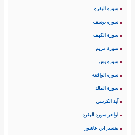
الله لإقامةِ الحُجَّة على فرعون وملئِهِ،
سورة البقرة
والتزوُّد بذِكرِ الله وإدامة الصلة به، ولِين
سورة يوسف
القولِ مع فرعون رجاء تليِين قلبه،
سورة الكهف
فالقول الليِّن أدعى للقبول ومواصلة
سورة مريم
الحوار، وهو عُدَّة الداعي في مخاطبة
سورة يس
الناس والتواصل معهم.
سورة الواقعة
ثانيًا: أعرب موسى وهارون عن خوفهما
سورة الملك
﴿قَالَا رَبَّنَاۤ إِنَّنَا نَخَافُ أَن یَفۡرُطَ عَلَیۡنَاۤ
من فرعون
آية الكرسي
أَوۡ أَن یَطۡغَىٰ﴾
وهو خوفٌ طبيعيٌّ بحكم
اواخر سورة البقرة
المألوف من سلوك البشر، وليس في
تفسير ابن عاشور
هذا منقَصَة لهما
عليهما السلام
، بل هو