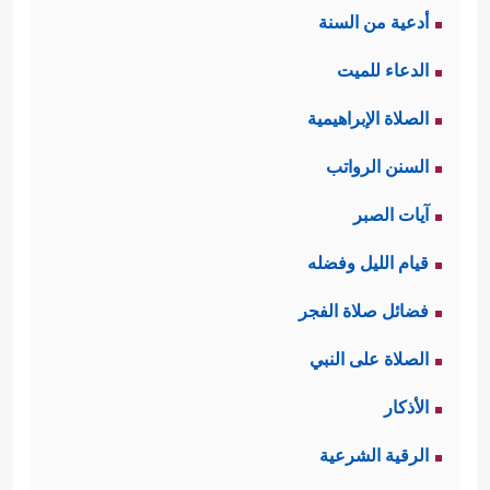
أدعية من السنة
محمودٌ؛ لما فيه من إظهار الضعف أمام
الدعاء للميت
الخالق ـ، وطلب العون والمدد منه، فأتى
الصلاة الإبراهيمية
﴿قَالَ لَا
جوابُ الله لهما بما يُثبِّت قلبَيهما:
السنن الرواتب
تَخَافَاۤۖ إِنَّنِی مَعَكُمَاۤ أَسۡمَعُ وَأَرَىٰ﴾
.
آيات الصبر
ثالثًا: تلخَّصَت رسالة موسى وهارون إلى
قيام الليل وفضله
فرعون بإطلاق بني إسرائيل من نَيْر
فضائل صلاة الفجر
العذاب والسماح لهم بالسَّيْر معهما
الصلاة على النبي
﴿فَأَرۡسِلۡ مَعَنَا بَنِیۤ إِسۡرَ ٰ⁠ۤءِیلَ وَلَا تُعَذِّبۡهُمۡۖ﴾
وتذكير
الأذكار
فرعون بالحقائق الكبرى وعاقبة الناس
الرقية الشرعية
﴿وَٱلسَّلَـٰمُ عَلَىٰ مَنِ ٱتَّبَعَ
في هذه الحياة