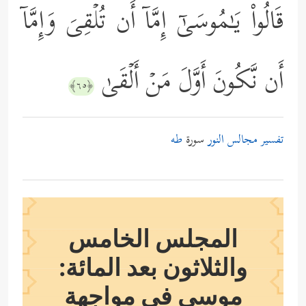
قَالُواْ یَـٰمُوسَىٰۤ إِمَّاۤ أَن تُلۡقِیَ وَإِمَّاۤ
أَن نَّكُونَ أَوَّلَ مَنۡ أَلۡقَىٰ
﴿٦٥﴾
تفسير مجالس النور
سورة
طه
المجلس الخامس
والثلاثون بعد المائة:
موسى في مواجهة