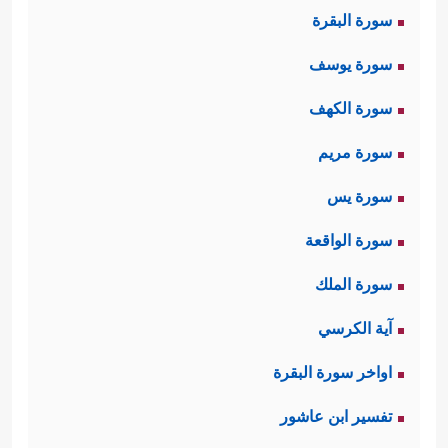
سورة البقرة
والتزوُّد بذِكرِ الله وإدامة الصلة به، ولِين
سورة يوسف
القولِ مع فرعون رجاء تليِين قلبه،
سورة الكهف
فالقول الليِّن أدعى للقبول ومواصلة
سورة مريم
الحوار، وهو عُدَّة الداعي في مخاطبة
سورة يس
الناس والتواصل معهم.
سورة الواقعة
ثانيًا: أعرب موسى وهارون عن خوفهما
سورة الملك
﴿قَالَا رَبَّنَاۤ إِنَّنَا نَخَافُ أَن یَفۡرُطَ عَلَیۡنَاۤ
من فرعون
آية الكرسي
أَوۡ أَن یَطۡغَىٰ﴾
وهو خوفٌ طبيعيٌّ بحكم
اواخر سورة البقرة
المألوف من سلوك البشر، وليس في
تفسير ابن عاشور
هذا منقَصَة لهما
عليهما السلام
، بل هو