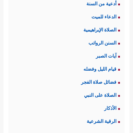
أدعية من السنة
محمودٌ؛ لما فيه من إظهار الضعف أمام
الدعاء للميت
الخالق ـ، وطلب العون والمدد منه، فأتى
الصلاة الإبراهيمية
﴿قَالَ لَا
جوابُ الله لهما بما يُثبِّت قلبَيهما:
السنن الرواتب
تَخَافَاۤۖ إِنَّنِی مَعَكُمَاۤ أَسۡمَعُ وَأَرَىٰ﴾
.
آيات الصبر
ثالثًا: تلخَّصَت رسالة موسى وهارون إلى
قيام الليل وفضله
فرعون بإطلاق بني إسرائيل من نَيْر
فضائل صلاة الفجر
العذاب والسماح لهم بالسَّيْر معهما
الصلاة على النبي
﴿فَأَرۡسِلۡ مَعَنَا بَنِیۤ إِسۡرَ ٰ⁠ۤءِیلَ وَلَا تُعَذِّبۡهُمۡۖ﴾
وتذكير
الأذكار
فرعون بالحقائق الكبرى وعاقبة الناس
الرقية الشرعية
﴿وَٱلسَّلَـٰمُ عَلَىٰ مَنِ ٱتَّبَعَ
في هذه الحياة