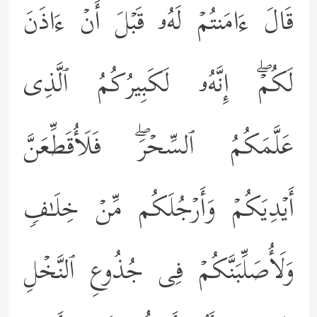
قَالَ ءَامَنتُمۡ لَهُۥ قَبۡلَ أَنۡ ءَاذَنَ
لَكُمۡۖ إِنَّهُۥ لَكَبِیرُكُمُ ٱلَّذِی
عَلَّمَكُمُ ٱلسِّحۡرَۖ فَلَأُقَطِّعَنَّ
أَیۡدِیَكُمۡ وَأَرۡجُلَكُم مِّنۡ خِلَـٰفࣲ
وَلَأُصَلِّبَنَّكُمۡ فِی جُذُوعِ ٱلنَّخۡلِ