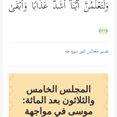
وَلَتَعۡلَمُنَّ أَیُّنَاۤ أَشَدُّ عَذَابࣰا وَأَبۡقَىٰ
﴿٧١﴾
تفسير مجالس النور
سورة
طه
المجلس الخامس
والثلاثون بعد المائة:
موسى في مواجهة