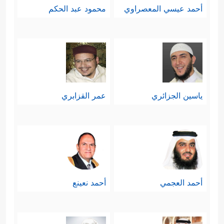
أحمد عيسي المعصراوي
محمود عبد الحكم
إسرائيل في امتحانهم الأول؛ حيث
صنَعُوا لهم عجلًا من الذهب، وصاروا
يعبدونه من دون الله، وكان هذا عند
غِياب موسى عنهم لذهابه إلى ميقات
ياسين الجزائري
عمر القزابري
﴿۞ وَمَاۤ أَعۡجَلَكَ عَن قَوۡمِكَ یَـٰمُوسَىٰ
﴿٨٣﴾
ربه
قَالَ هُمۡ أُوْلَاۤءِ عَلَىٰۤ أَثَرِی وَعَجِلۡتُ إِلَیۡكَ رَبِّ لِتَرۡضَىٰ
﴿٨٤﴾
قَالَ فَإِنَّا قَدۡ فَتَنَّا قَوۡمَكَ مِنۢ بَعۡدِكَ وَأَضَلَّهُمُ
ٱلسَّامِرِیُّ﴾
.
أحمد العجمي
أحمد نعينع
وهذه السقطة تؤكِّد أن الحريَّة مسؤوليَّة،
وأن العبودية ثقافة، فهؤلاء الذين تحرَّروا