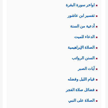
اواخر سورة البقرة
لموسى ومن معه حتى صار طريقًا يبسًا،
تفسير ابن عاشور
ثم لما رأى فرعون ذلك تشجَّع على
أدعية من السنة
مُلاحقتهم في هذا الطريق، فكانت نهايته
الدعاء للميت
ومن معه من الجند؛ حيث أطبق البحر
الصلاة الإبراهيمية
عليهم بعد أن نجا آخر فرد من بني
السنن الرواتب
إسرائيل.
آيات الصبر
وهذه المعجزة كأنها جاءت تجليًّا لمعيَّة
قيام الليل وفضله
﴿قَالَ لَا تَخَافَاۤۖ إِنَّنِی مَعَكُمَاۤ
الله ووعده المؤكَّد
فضائل صلاة الفجر
أَسۡمَعُ وَأَرَىٰ﴾
بعد أن أظهَرَا له سبحانه غايةَ
الصلاة على النبي
﴿رَبَّنَاۤ إِنَّنَا نَخَافُ أَن یَفۡرُطَ
الضعف بقولهما: