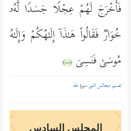
فَأَخۡرَجَ لَهُمۡ عِجۡلࣰا جَسَدࣰا لَّهُۥ
خُوَارࣱ فَقَالُواْ هَـٰذَاۤ إِلَـٰهُكُمۡ وَإِلَـٰهُ
مُوسَىٰ فَنَسِیَ
﴿٨٨﴾
تفسير مجالس النور
سورة
طه
المجلس السادس