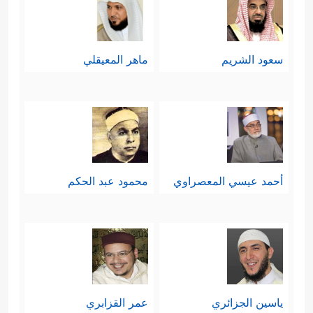
سعود الشريم
ماهر المعيقلي
أحمد عيسي المعصراوي
محمود عبد الحكم
ياسين الجزائري
عمر القزابري