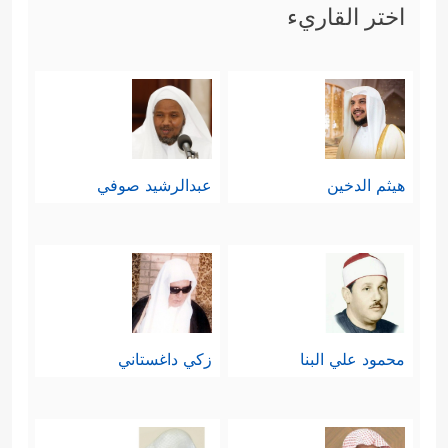
اختر القاريء
هيثم الدخين
عبدالرشيد صوفي
محمود علي البنا
زكي داغستاني