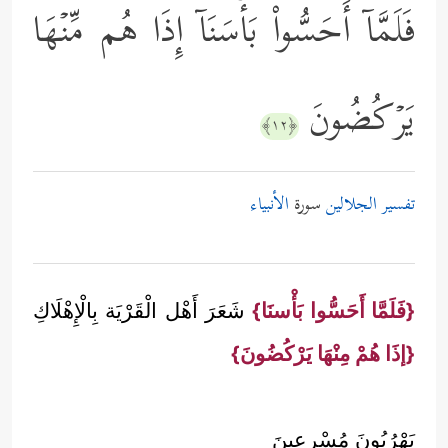
فَلَمَّاۤ أَحَسُّواْ بَأۡسَنَاۤ إِذَا هُم مِّنۡهَا
یَرۡكُضُونَ
﴿١٢﴾
تفسير الجلالين
سورة
الأنبياء
{فَلَمَّا أَحَسُّوا بَأْسنَا}
شَعَرَ أَهْل الْقَرْيَة بِالْإِهْلَاكِ
{إذَا هُمْ مِنْهَا يَرْكُضُونَ}
يَهْرُبُونَ مُسْرِعِينَ