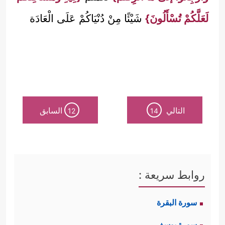
لَعَلَّكُمْ تُسْأَلُونَ}
شَيْئًا مِنْ دُنْيَاكُمْ عَلَى الْعَادَة
التالي
السابق
12
14
روابط سريعة :
سورة البقرة
سورة يوسف