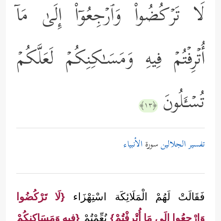
لَا تَرۡكُضُواْ وَٱرۡجِعُوۤاْ إِلَىٰ مَاۤ
أُتۡرِفۡتُمۡ فِیهِ وَمَسَـٰكِنِكُمۡ لَعَلَّكُمۡ
تُسۡـَٔلُونَ
﴿١٣﴾
تفسير الجلالين
سورة
الأنبياء
فَقَالَتْ لَهُمْ الْمَلَائِكَة اسْتِهْزَاء
{لَا تَرْكُضُوا
وَارْجِعُوا إلَى مَا أُتْرِفْتُمْ}
نُعِّمْتُمْ
{فِيهِ وَمَسَاكِنكُمْ