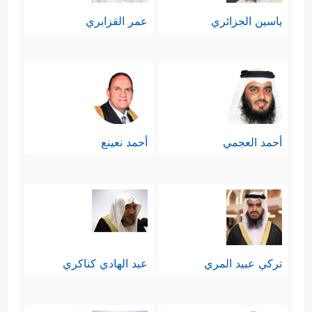
ياسين الجزائري
عمر القزابري
أحمد العجمي
أحمد نعينع
تركي عبيد المري
عبد الهادي كناكري