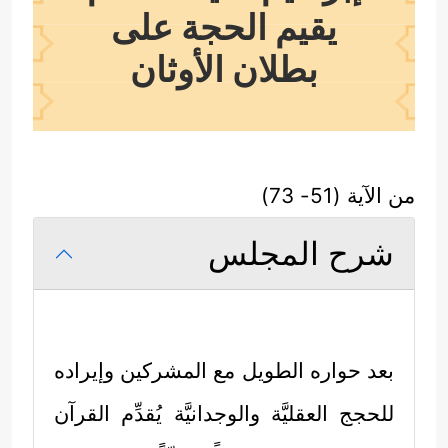
يقيم الحجة على
بطلان الأوثان
من الآية (51- 73)
شرح المجلس
بعد حواره الطويل مع المشركين وإيراده
للحجج العقليَّة والوجدانيَّة يُقدِّم القرآن