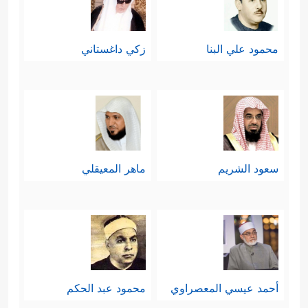
یَشۡهَدُونَ﴾
، نعم، هكذا؛ فالناس لن يسألوا
محمود علي البنا
زكي داغستاني
عن حقيقة هذه الآلهة، وما الذي يرجُونه
منها بعد أن فقَدَت القدرة على حماية
نفسها، هذه الأسئلة ليست مُهمَّة لدى
الجماهير الغافلة، وإنَّما المهم معرفة
سعود الشريم
ماهر المعيقلي
الجاني وما سيُفعَل به.
خامسًا: أُحضِرَ إبراهيم
عليه السلام
أمام
هذا الجمهور الأبلَه الغافل لتبدأ هذه
﴿قَالُوۤاْ ءَأَنتَ فَعَلۡتَ هَـٰذَا
المحاكمة الغريبة
أحمد عيسي المعصراوي
محمود عبد الحكم
بِـَٔالِهَتِنَا یَـٰۤإِبۡرَ ٰ⁠هِیمُ
﴿٦٢﴾
قَالَ بَلۡ فَعَلَهُۥ كَبِیرُهُمۡ هَـٰذَا