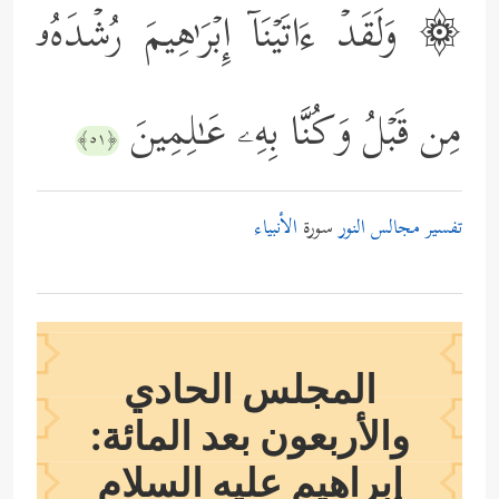
۞ وَلَقَدۡ ءَاتَیۡنَاۤ إِبۡرَ ٰ⁠هِیمَ رُشۡدَهُۥ
مِن قَبۡلُ وَكُنَّا بِهِۦ عَـٰلِمِینَ
﴿٥١﴾
تفسير مجالس النور
سورة
الأنبياء
المجلس الحادي
والأربعون بعد المائة:
إبراهيم
عليه السلام