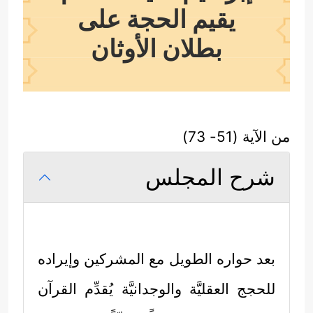
يقيم الحجة على
بطلان الأوثان
من الآية (51- 73)
شرح المجلس
بعد حواره الطويل مع المشركين وإيراده
للحجج العقليَّة والوجدانيَّة يُقدِّم القرآن