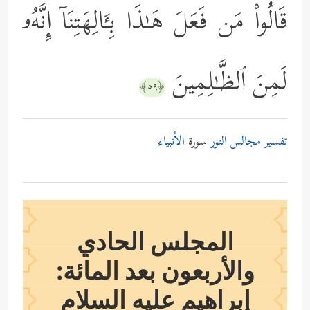
قَالُواْ مَن فَعَلَ هَـٰذَا بِـَٔالِهَتِنَاۤ إِنَّهُۥ
لَمِنَ ٱلظَّـٰلِمِینَ
﴿٥٩﴾
تفسير مجالس النور
سورة
الأنبياء
المجلس الحادي
والأربعون بعد المائة:
إبراهيم
عليه السلام