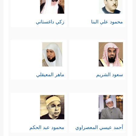
یَشۡهَدُونَ﴾
، نعم، هكذا؛ فالناس لن يسألوا
محمود علي البنا
زكي داغستاني
عن حقيقة هذه الآلهة، وما الذي يرجُونه
منها بعد أن فقَدَت القدرة على حماية
نفسها، هذه الأسئلة ليست مُهمَّة لدى
الجماهير الغافلة، وإنَّما المهم معرفة
سعود الشريم
ماهر المعيقلي
الجاني وما سيُفعَل به.
خامسًا: أُحضِرَ إبراهيم
عليه السلام
أمام
هذا الجمهور الأبلَه الغافل لتبدأ هذه
﴿قَالُوۤاْ ءَأَنتَ فَعَلۡتَ هَـٰذَا
المحاكمة الغريبة
أحمد عيسي المعصراوي
محمود عبد الحكم
بِـَٔالِهَتِنَا یَـٰۤإِبۡرَ ٰ⁠هِیمُ
﴿٦٢﴾
قَالَ بَلۡ فَعَلَهُۥ كَبِیرُهُمۡ هَـٰذَا