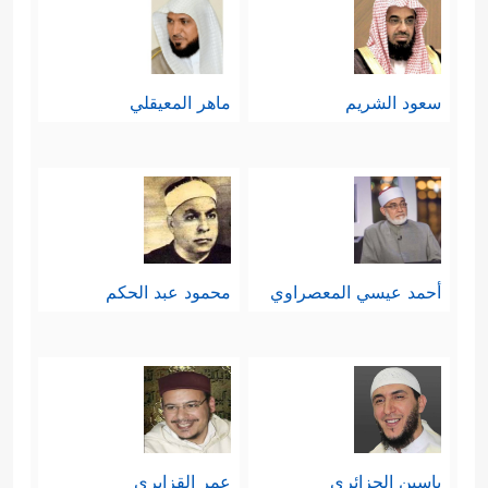
سعود الشريم
ماهر المعيقلي
أحمد عيسي المعصراوي
محمود عبد الحكم
ياسين الجزائري
عمر القزابري