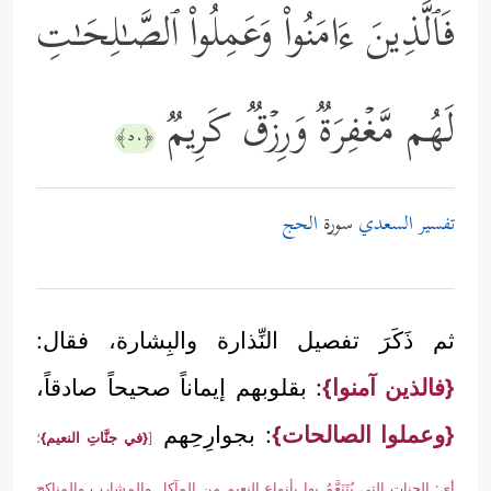
فَٱلَّذِینَ ءَامَنُواْ وَعَمِلُواْ ٱلصَّـٰلِحَـٰتِ
لَهُم مَّغۡفِرَةࣱ وَرِزۡقࣱ كَرِیمࣱ
﴿٥٠﴾
تفسير السعدي
سورة
الحج
ثم ذَكَرَ تفصيل النِّذارة والبِشارة، فقال:
{فالذين آمنوا}
: بقلوبهم إيماناً صحيحاً صادقاً،
{وعملوا الصالحات}
: بجوارِحِهم
[
{في جنَّاتِ النعيم}
؛
أي: الجنات التي يُتَنَعَّمُ بها بأنواع النعيم من المآكل والمشارب والمناكح