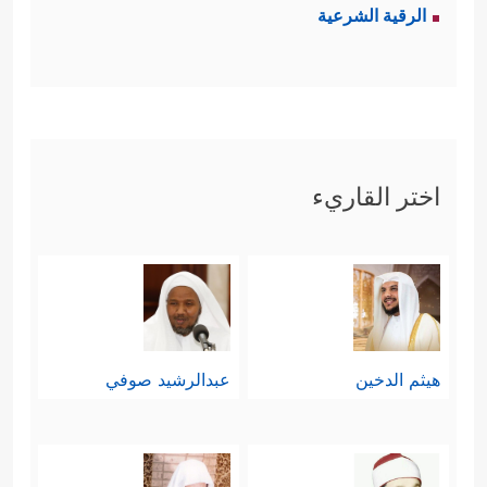
الرقية الشرعية
الآنيَّة حتى لو كان في هذا مجانبة عن
﴿وَمِنَ ٱلنَّاسِ مَن یَعۡبُدُ
الحقِّ، وتلبُّس بالباطل
ٱللَّهَ عَلَىٰ حَرۡفࣲۖ فَإِنۡ أَصَابَهُۥ خَیۡرٌ ٱطۡمَأَنَّ بِهِۦۖ وَإِنۡ
أَصَابَتۡهُ فِتۡنَةٌ ٱنقَلَبَ عَلَىٰ وَجۡهِهِۦ خَسِرَ ٱلدُّنۡیَا وَٱلۡأَخِرَةَۚ
اختر القاريء
ذَ ٰ⁠لِكَ هُوَ ٱلۡخُسۡرَانُ ٱلۡمُبِینُ
﴿١١﴾
یَدۡعُواْ مِن دُونِ ٱللَّهِ
مَا لَا یَضُرُّهُۥ وَمَا لَا یَنفَعُهُۥۚ ذَ ٰ⁠لِكَ هُوَ ٱلضَّلَـٰلُ ٱلۡبَعِیدُ
﴿١٢﴾
یَدۡعُواْ لَمَن ضَرُّهُۥۤ أَقۡرَبُ مِن نَّفۡعِهِۦۚ لَبِئۡسَ
هيثم الدخين
عبدالرشيد صوفي
ٱلۡمَوۡلَىٰ وَلَبِئۡسَ ٱلۡعَشِیرُ﴾
.
ثالثًا: الاستِدلال عليها بمنطِق العقل،