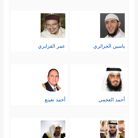
بَهِیجࣲ﴾
.
ومَن ينتبه للكَمْأَة كيف تنمو، ثم تبقى
خلاياها مُمْتزجة بالرمال لسنة أو سنتين
يمرُّ عليها الناس فلا يرون شيئًا، حتى إذا
ياسين الجزائري
عمر القزابري
جاء الموسم المناسب ونزل المطر،
ظهرت من جديد؛ فإنه يُدرِكُ معنى هذا
الدليل، ولماذا نُسمِّيه دليلًا حسِّيًّا.
رابعًا: وصم الذين لا يؤمنون بالآخرة
أحمد العجمي
أحمد نعينع
بأنَّهم يفتقرون إلى العلم، ولو كانوا بذلوا
جهدهم في تحصيله لما وسعهم هذا
الإنكار، فمقتضى العقل والحسِّ شاهد