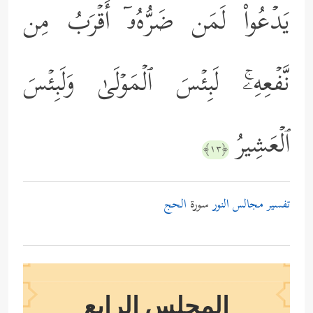
یَدۡعُواْ لَمَن ضَرُّهُۥۤ أَقۡرَبُ مِن
نَّفۡعِهِۦۚ لَبِئۡسَ ٱلۡمَوۡلَىٰ وَلَبِئۡسَ
ٱلۡعَشِیرُ
﴿١٣﴾
تفسير مجالس النور
سورة
الحج
المجلس الرابع