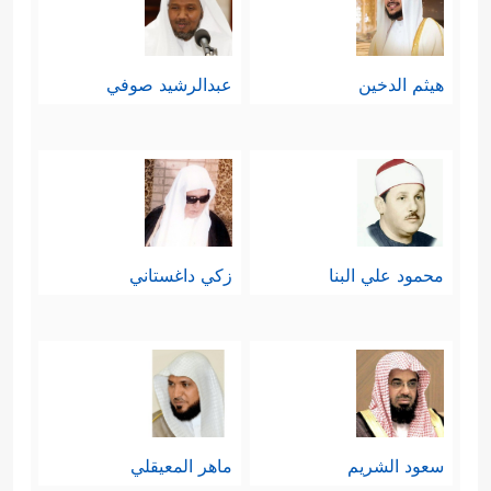
مَا لَا یَضُرُّهُۥ وَمَا لَا یَنفَعُهُۥۚ ذَ ٰ⁠لِكَ هُوَ ٱلضَّلَـٰلُ ٱلۡبَعِیدُ
﴿١٢﴾
یَدۡعُواْ لَمَن ضَرُّهُۥۤ أَقۡرَبُ مِن نَّفۡعِهِۦۚ لَبِئۡسَ
هيثم الدخين
عبدالرشيد صوفي
ٱلۡمَوۡلَىٰ وَلَبِئۡسَ ٱلۡعَشِیرُ﴾
.
ثالثًا: الاستِدلال عليها بمنطِق العقل،
وصورة الحس:
أما العقلُ؛ فإن إيجاد الحياة الأولى دليلٌ
محمود علي البنا
زكي داغستاني
على إمكانيَّة الحياة الثانية وبطريق
﴿یَــٰۤـأَیُّهَا ٱلنَّاسُ إِن كُنتُمۡ فِی رَیۡبࣲ مِّنَ ٱلۡبَعۡثِ
الأَوْلى
فَإِنَّا خَلَقۡنَـٰكُم مِّن تُرَابࣲ﴾
وأما الحِسُّ؛ ففي
دَورة النبات التي نراها كل يوم، فالبَذرة
سعود الشريم
ماهر المعيقلي
تنمو حتى تكون سنبلة، أو شجرة فتُثمِر،