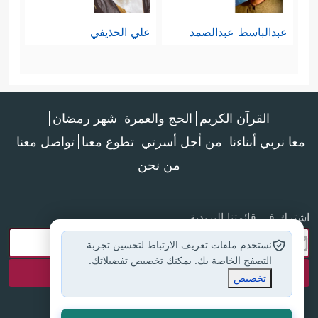
بشريَّة طاغية، وهي لا شكَّ أهم أسباب
عبدالباسط عبدالصمد
علي الحذيفي
الضلال والانحراف، حتى بالنسبة
للمُلحِدين ونحوهم؛ فإن تشويهَ الدين هو
أحد أسباب تكوُّن الإلحاد وانتشاره.
القرآن الكريم
الحج والعمرة
شهر رمضان
معا نربي أبناءنا
من أجل أسرتي
تطوع معنا
تواصل معنا
سادسًا: بيان أنَّ الناس في ذلك
من نحن
اليوم سينقسمون قسمة واحدة
وبمعيارٍ واحدٍ فقط، لا كما
اشترك في قائمتنا البريدية
يختلفون هنا في الدنيا بحسب
نستخدم ملفات تعريف الارتباط لتحسين تجربة
التصفح الخاصة بك. يمكنك تخصيص تفضيلاتك.
قوميَّاتهم وجنسيَّاتهم، ومستوى
تخصيص
معيشتهم، وحتى ألوان بشرتهم،