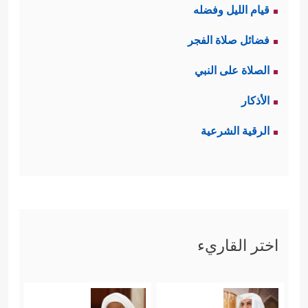
قيام الليل وفضله
وإذا كان الإيمانُ بالله الحقّ وبوعده
فضائل صلاة الفجر
الحقّ يُورِث التقوى والثبات والعمل
الصلاة على النبي
الصالح؛ فإنَّ الغفلة عن هذه المعاني
الأذكار
تُورِث التذبذب والتقلب بحسب المصالح
الرقية الشرعية
الآنيَّة حتى لو كان في هذا مجانبة عن
﴿وَمِنَ ٱلنَّاسِ مَن یَعۡبُدُ
الحقِّ، وتلبُّس بالباطل
ٱللَّهَ عَلَىٰ حَرۡفࣲۖ فَإِنۡ أَصَابَهُۥ خَیۡرٌ ٱطۡمَأَنَّ بِهِۦۖ وَإِنۡ
أَصَابَتۡهُ فِتۡنَةٌ ٱنقَلَبَ عَلَىٰ وَجۡهِهِۦ خَسِرَ ٱلدُّنۡیَا وَٱلۡأَخِرَةَۚ
اختر القاريء
ذَ ٰ⁠لِكَ هُوَ ٱلۡخُسۡرَانُ ٱلۡمُبِینُ
﴿١١﴾
یَدۡعُواْ مِن دُونِ ٱللَّهِ