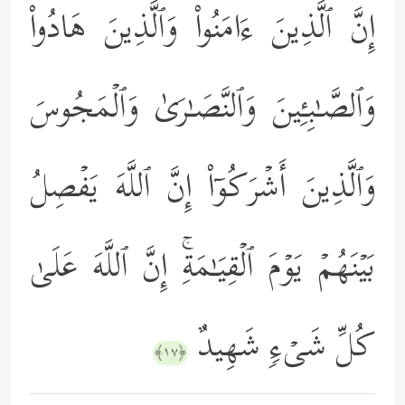
إِنَّ ٱلَّذِینَ ءَامَنُواْ وَٱلَّذِینَ هَادُواْ
وَٱلصَّـٰبِـِٔینَ وَٱلنَّصَـٰرَىٰ وَٱلۡمَجُوسَ
وَٱلَّذِینَ أَشۡرَكُوۤاْ إِنَّ ٱللَّهَ یَفۡصِلُ
بَیۡنَهُمۡ یَوۡمَ ٱلۡقِیَـٰمَةِۚ إِنَّ ٱللَّهَ عَلَىٰ
كُلِّ شَیۡءࣲ شَهِیدٌ
﴿١٧﴾