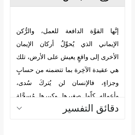
إنَّها القوَّة الدافعة للعمل، والرُّكن
الإيماني الذي يُحوِّلُ أركان الإيمان
الأخرى إلى واقعٍ يعيش على الأرض، تلك
هي عقيدة الآخِرة بما تتضمنه من حسابٍ
وجزاءٍ، فالإنسان لن يُتركَ سُدى،
وأعماله كلّها صغيرها وكبيرها مُسجَّلة
دقائق التفسير
عليه، وهو مجزيٌّ بها، وبقدر ما يكون
الإنسان متيقظًا ومستحضرًا لهذه
الحقيقة يتحسَّن سلوكه، وينمو عنده