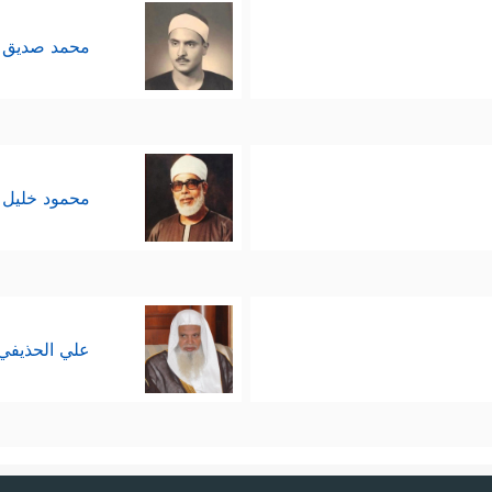
محمد صديق 
محمود خليل 
علي الحذيفي