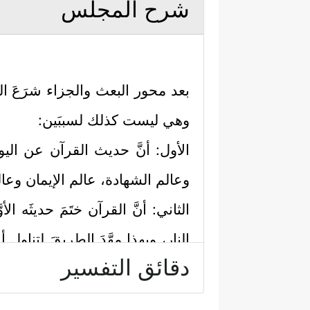
شرح المجلس
بعد محور البعث والجزاء شرَعَ ال
وهي ليست كذلك لسببَين:
الأول: أنَّ حديث القرآن عن اليوم
وعالم الشهادة، عالم الإيمان وعا
الثاني: أنَّ القرآن ختَمَ حديثَه 
النار، وبهذا مهَّدَ الطريقَ لتنا
دقائق التفسير
الفريق المُشرِك الكافر، بينما 
وترْكها حرمًا آمنًا لكلِّ عاكفٍ وبادٍ