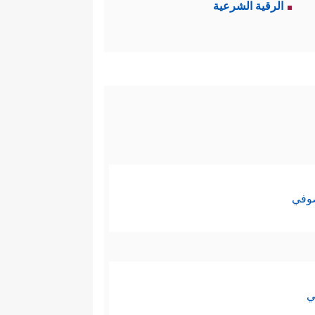
الرقية الشرعية
 الناس لنداء الحج مِن كلِّ فجٍّ
﴿لِّیَشۡهَدُواْ مَنَـٰفِعَ لَهُمۡ
 النفس وتهذيبها
ثُمَّ لۡیَقۡضُواْ تَفَثَهُمۡ وَلۡیُوفُواْ نُذُورَهُمۡ وَلۡیَطَّوَّفُواْ
ه؛ كالطواف، والهَدْي، والنَّذْر،
صوفي
َ خَیۡرࣱ لَّهُۥ عِندَ رَبِّهِۦۗ﴾
﴿ذَ ٰ⁠لِكَۖ وَمَن یُعَظِّمۡ
،
ي
حَ الاعتزاز بهويتها الجامعة، وهذه