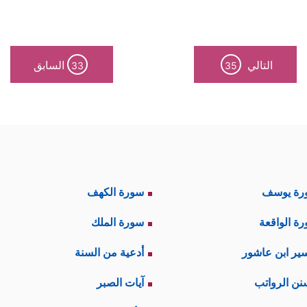
؛ تُشوِّقُ المسلمين للحجِّ، وتُحفِّزُهم لتحمُّلِ مسؤو
، وإنَّما الإنكار على المشركين أنْ صدُّوا المؤمن
التالي
السابق
33
35
 القرآن هذا:
الذين يصدُّون الناسَ عن سبيل الله وعن المسجد الحرام
ءً ٱلۡعَـٰكِفُ فِیهِ وَٱلۡبَادِۚ وَمَن یُرِدۡ فِیهِ بِإِلۡحَادِۭ بِظُلۡمࣲ نُّذِقۡهُ مِنۡ عَذَابٍ أَلِ
مرحلة الصدام، والتي هي موضوع المحور الثالث لهذه الس
رة يوسف
سورة الكهف
﴿وَإِذۡ بَوَّأۡنَا لِإِبۡرَ ٰ⁠هِیمَ مَكَانَ ٱلۡبَیۡت
ينيَّة والتاريخيَّة لفريضة الحجِّ
ة الواقعة
سورة الملك
 ٱلنَّاسِ بِٱلۡحَجِّ یَأۡتُوكَ رِجَالࣰا وَعَلَىٰ كُلِّ ضَامِرࣲ یَأۡتِینَ مِن كُلِّ فَجٍّ عَمِیقࣲ﴾
.
ير ابن عاشور
أدعية من السنة
لام
في هذا السياق له دلالته الكبيرة في الصراع مع ا
نن الرواتب
آيات الصبر
 في مكة، ومن ثَمَّ كان نَزع هذه الدعوى وإبطالها إن