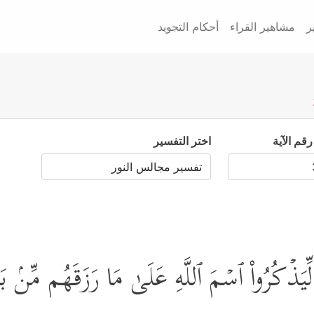
ر
مشاهير القراء
أحكام التجويد
رقم الآية
اختر التفسير
یَذۡكُرُواْ ٱسۡمَ ٱللَّهِ عَلَىٰ مَا رَزَقَهُم مِّنۢ بَهِیم