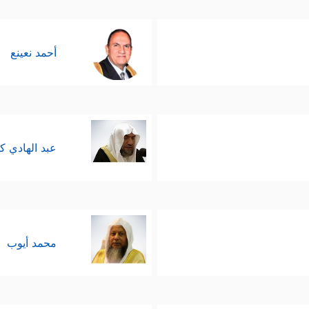
أحمد نعينع
عبد الهادي ك
محمد أيوب