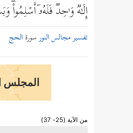
إِلَـٰهࣱ وَ ٰ⁠حِدࣱ فَلَهُۥۤ أَسۡلِمُواْۗ وَ
تفسير مجالس النور
سورة
الحج
المجلس ال
من الآية (25- 37)