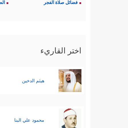
فضائل صلاة الفجر
الص
إدارتهم لمكة ولشؤون الحجِّ فيها،
عميقٍ.
ثالثًا: أن الحجَّ يهدِف إلى تحقي
وَیَذۡكُرُواْ ٱسۡمَ ٱللَّهِ فِیۤ أَیَّامࣲ مَّعۡلُومَـٰتٍ عَلَىٰ مَا
اختر القاريء
بِٱلۡبَیۡتِ ٱلۡعَتِیقِ﴾
.
وقد ورد في الآية بعض الأحكام الفق
هيثم الدخين
وتخصيص أيام مفرَّغة لذِكرِ الله.
رابعًا: تأكيد حُرمة الحجِّ وتعظي
شَعَـٰۤىِٕرَ ٱللَّهِ فَإِنَّهَا مِن تَقۡوَى ٱلۡقُلُوبِ﴾
.
محمود علي البنا
ولا شكَّ أنَّ هذا التعظيم مع ما في