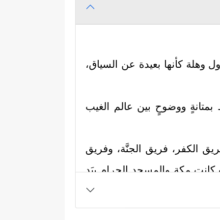
ول وهلة كأنها بعيدة عن السياق،
ط بمتانةٍ ووضوحٍ بين عالم الغيب
وفريق الكفر، فريق الجنَّة، وفريق
ث كانت مكة والمسجد الحرام بيَدِ
ؤولية تطهيرها من رجس الأوثان،