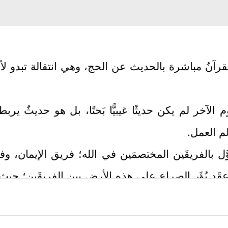
قرآنُ مباشرة بالحديث عن الحج، وهي انتقالة تبدو لأ
 الآخر لم يكن حديثًا غيبيًّا بَحتًا، بل هو حديثٌ يرب
لم العمل.
الأوَّل بالفريقَين المختصمَين في الله؛ فريق الإيمان، 
ول أعقَد بُؤَر الصراع على هذه الأرض بين الفريقَين؛ حي
كان المسلمون يرَون أنهم أَولَى بها، وأنَّ عليهم مس
 لا يبتغي فيها إثمًا، ولا يدعو فيها لوثن.