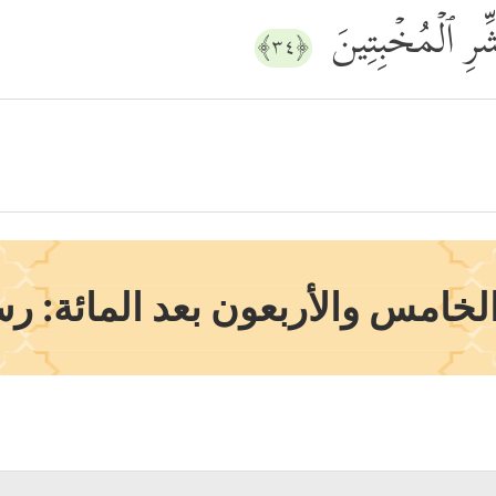
بَشِّرِ ٱلۡمُخۡبِتِینَ
﴿٣٤﴾
خامس والأربعون بعد المائة: رس