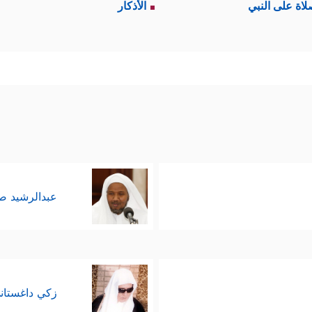
لاة على النبي
الأذكار
 وفي الآيات بِشارة بانتشار هذا الدين وقبوله، وتلبية
ق مصالح العباد كما هو موسِمٌ للعبادة والذِّكر، وصَقل
 رَزَقَهُم مِّنۢ بَهِیمَةِ ٱلۡأَنۡعَـٰمِۖ فَكُلُواْ مِنۡهَا وَأَطۡعِمُواْ ٱلۡبَاۤىِٕسَ ٱلۡفَقِیرَ
﴿٢٨﴾
هيَّة المتعلِّقة بالحجِّ مما هي مُوسَّعة في كتب الفق
عبدالرشيد 
﴿ذَ ٰ⁠لِكَۖ وَمَن یُعَظِّمۡ حُرُمَـٰتِ ٱللَّهِ فَهُو
مه، وتعظيم أحكامه وشعائره
زكي داغستان
ه من معنى التديُّن والتعبُّد الصادق، يُرسِّخ في الأمة رو