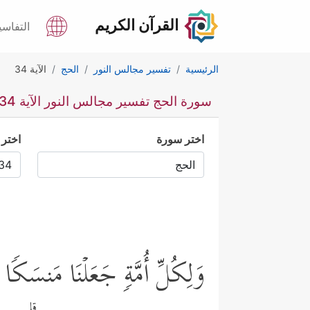
القرآن الكريم
التفاسي
الرئيسية
تفسير مجالس النور
الحج
الآية 34
سورة الحج تفسير مجالس النور الآية 34
اختر سورة
اختر 
وَلِكُلِّ أُمَّةࣲ جَعَلۡنَا مَنسَكࣰا لِّ