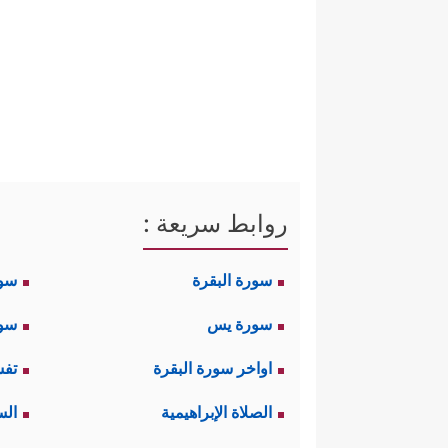
وقد نزلت هذه السورة، وبهذا الاسم
المحور ليس الحديث عن ذات الحج
الحرام، ولنتسَلسَل الآن مع حديث
أولًا: ندَّد القرآنُ بالمشركين 
وَٱلۡمَسۡجِدِ ٱلۡحَرَامِ ٱلَّذِی جَعَلۡنَـٰهُ لِلنَّاسِ سَوَاۤ
روابط سريعة :
شديدًا، كأنَّه يُهيئُ المسلمين ل
سورة البقرة
سو
ثانيًا: ذكَّر القرآنُ بعمق الهويَّة الد
سورة يس
سور
وَٱلۡقَاۤىِٕمِینَ وَٱلرُّكَّعِ ٱلسُّجُودِ
﴿٢٦﴾
وَأَذِّن فِی
اواخر سورة البقرة
تفس
ولا شكَّ أنَّ ذِكر إبراهيم
عليه الس
الصلاة الإبراهيمية
الس
تتبنَّى رعايةَ التراث الإبراهيمي