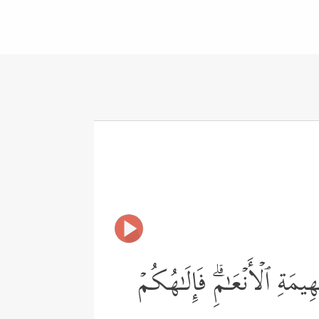
َةِ ٱلۡأَنۡعَـٰمِۗ فَإِلَـٰهُكُمۡ