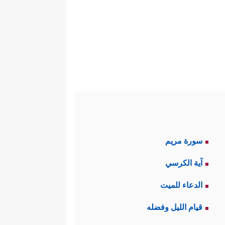
ليَّتهم تلك؛ ولذلك كان مدخل هذا
ين الموحِّدين عن دخول المسجد
﴿إِنَّ ٱلَّذِینَ كَفَرُواْ وَیَصُدُّونَ عَن سَبِیلِ ٱللَّهِ
یمࣲ﴾
وقد تضمَّن هذا التنديدُ وعيدًا
ورة المباركة.
سورة مريم
ِ أَن لَّا تُشۡرِكۡ بِی شَیۡـࣰٔا وَطَهِّرۡ بَیۡتِیَ لِلطَّاۤىِٕفِینَ
آية الكرسي
الدعاء للميت
لجبهة الوثنيَّة؛ حيث كانت قريش
قيام الليل وفضله
َّما هو نزعٌ لشرعية المشركين في