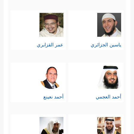
يكون المؤمن بين الحُسنَيَين؛ نصر الدنيا،
وشهادة الآخرة.
سابعًا: تحميل المؤمنين مسؤوليَّة
ياسين الجزائري
عمر القزابري
الإصلاح ونشر الخير والفضيلة، ومحاربة
المنكر والرذيلة بعد تمكين الله لهم،
﴿ٱلَّذِینَ إِن مَّكَّنَّـٰهُمۡ
ونصره لهم على عدوِّهم
فِی ٱلۡأَرۡضِ أَقَامُواْ ٱلصَّلَوٰةَ وَءَاتَوُاْ ٱلزَّكَوٰةَ وَأَمَرُواْ
أحمد العجمي
أحمد نعينع
بِٱلۡمَعۡرُوفِ وَنَهَوۡاْ عَنِ ٱلۡمُنكَرِۗ وَلِلَّهِ عَـٰقِبَةُ ٱلۡأُمُورِ﴾
.
وهذه مسؤوليَّةٌ لا تقِلُّ أهميةً عن
مسؤوليَّة البذل والتضحية في مراحل