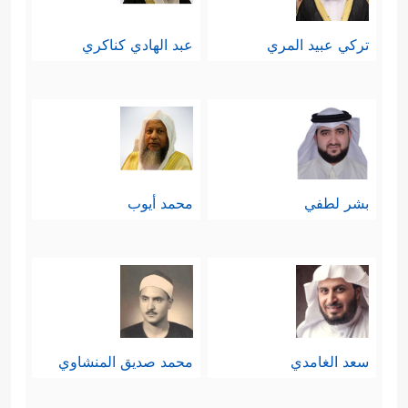
الصراع المختلفة، فمن يَصبِر على مِحَنِ
تركي عبيد المري
عبد الهادي كناكري
الطريق، ربما يقِلُّ صَبرُه عند قطف
الثمر، والتنافُس في مُقارعة العدو قد
يكون أسهل على النفس من التنافس
على الغنائم، وفي هذه وتلك يعيش
بشر لطفي
محمد أيوب
المؤمن حالةً من الاختبار والامتحان.
ثامنًا: في خِضَمِّ هذا المحور يَذكرُ القرآن
بُعدًا آخر لهذا الصراع، ونموذجًا مما كان
يواجهه
ﷺ
من هؤلاء المشركين، إنَّه
سعد الغامدي
محمد صديق المنشاوي
نموذجٌ لظاهرة من ظواهر الصراع مع