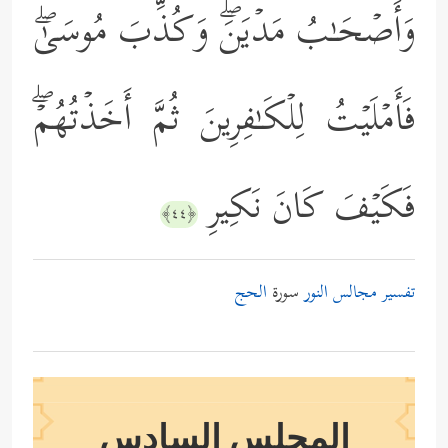
وَأَصۡحَـٰبُ مَدۡیَنَۖ وَكُذِّبَ مُوسَىٰۖ
فَأَمۡلَیۡتُ لِلۡكَـٰفِرِینَ ثُمَّ أَخَذۡتُهُمۡۖ
فَكَیۡفَ كَانَ نَكِیرِ
﴿٤٤﴾
تفسير مجالس النور
سورة
الحج
المجلس السادس