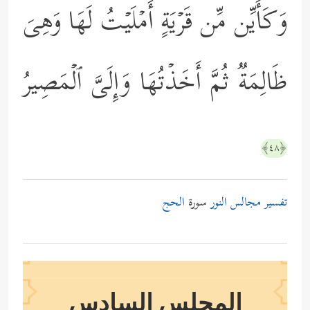
وَكَأَیِّن مِّن قَرۡیَةٍ أَمۡلَیۡتُ لَهَا وَهِیَ
ظَالِمَةࣱ ثُمَّ أَخَذۡتُهَا وَإِلَیَّ ٱلۡمَصِیرُ
﴿٤٨﴾
تفسير مجالس النور
سورة
الحج
المجلس السادس