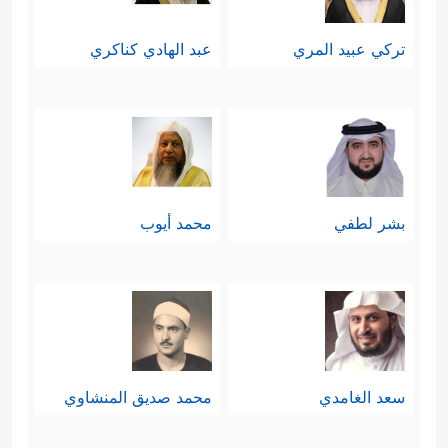
الصراع المختلفة، فمن يَصبِر على مِحَنِ
تركي عبيد المري
عبد الهادي كناكري
الطريق، ربما يقِلُّ صَبرُه عند قطف
الثمر، والتنافُس في مُقارعة العدو قد
يكون أسهل على النفس من التنافس
على الغنائم، وفي هذه وتلك يعيش
بشر لطفي
محمد أيوب
المؤمن حالةً من الاختبار والامتحان.
ثامنًا: في خِضَمِّ هذا المحور يَذكرُ القرآن
بُعدًا آخر لهذا الصراع، ونموذجًا مما كان
يواجهه
ﷺ
من هؤلاء المشركين، إنَّه
سعد الغامدي
محمد صديق المنشاوي
نموذجٌ لظاهرة من ظواهر الصراع مع