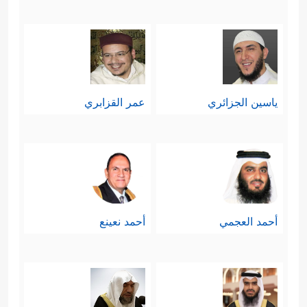
يكون المؤمن بين الحُسنَيَين؛ نصر الدنيا،
وشهادة الآخرة.
سابعًا: تحميل المؤمنين مسؤوليَّة
ياسين الجزائري
عمر القزابري
الإصلاح ونشر الخير والفضيلة، ومحاربة
المنكر والرذيلة بعد تمكين الله لهم،
﴿ٱلَّذِینَ إِن مَّكَّنَّـٰهُمۡ
ونصره لهم على عدوِّهم
فِی ٱلۡأَرۡضِ أَقَامُواْ ٱلصَّلَوٰةَ وَءَاتَوُاْ ٱلزَّكَوٰةَ وَأَمَرُواْ
أحمد العجمي
أحمد نعينع
بِٱلۡمَعۡرُوفِ وَنَهَوۡاْ عَنِ ٱلۡمُنكَرِۗ وَلِلَّهِ عَـٰقِبَةُ ٱلۡأُمُورِ﴾
.
وهذه مسؤوليَّةٌ لا تقِلُّ أهميةً عن
مسؤوليَّة البذل والتضحية في مراحل