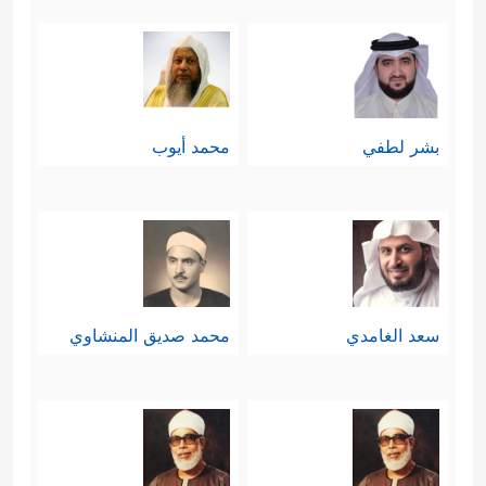
الثمر، والتنافُس في مُقارعة العدو قد
يكون أسهل على النفس من التنافس
على الغنائم، وفي هذه وتلك يعيش
بشر لطفي
محمد أيوب
المؤمن حالةً من الاختبار والامتحان.
ثامنًا: في خِضَمِّ هذا المحور يَذكرُ القرآن
بُعدًا آخر لهذا الصراع، ونموذجًا مما كان
يواجهه
ﷺ
من هؤلاء المشركين، إنَّه
سعد الغامدي
محمد صديق المنشاوي
نموذجٌ لظاهرة من ظواهر الصراع مع
كلِّ الدعوات، ومع كلِّ النبيين، وليست
حادثة جزئيَّة أو منفصلة كما تُشير بعض