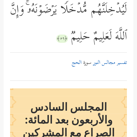
لَیُدۡخِلَنَّهُم مُّدۡخَلࣰا یَرۡضَوۡنَهُۥۚ وَإِنَّ
ٱللَّهَ لَعَلِیمٌ حَلِیمࣱ
﴿٥٩﴾
تفسير مجالس النور
سورة
الحج
المجلس السادس
والأربعون بعد المائة:
الصراع مع المشركين