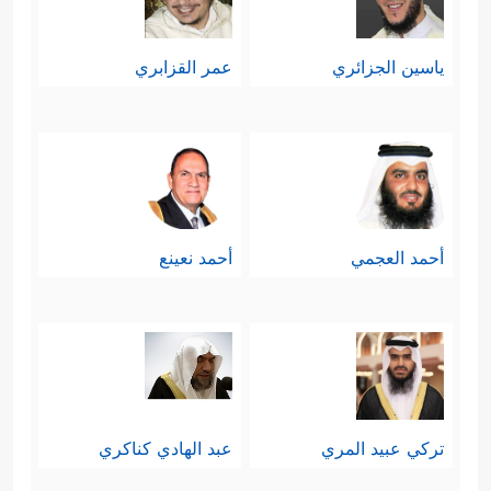
سابعًا: تحميل المؤمنين مسؤوليَّة
ياسين الجزائري
عمر القزابري
الإصلاح ونشر الخير والفضيلة، ومحاربة
المنكر والرذيلة بعد تمكين الله لهم،
﴿ٱلَّذِینَ إِن مَّكَّنَّـٰهُمۡ
ونصره لهم على عدوِّهم
فِی ٱلۡأَرۡضِ أَقَامُواْ ٱلصَّلَوٰةَ وَءَاتَوُاْ ٱلزَّكَوٰةَ وَأَمَرُواْ
أحمد العجمي
أحمد نعينع
بِٱلۡمَعۡرُوفِ وَنَهَوۡاْ عَنِ ٱلۡمُنكَرِۗ وَلِلَّهِ عَـٰقِبَةُ ٱلۡأُمُورِ﴾
.
وهذه مسؤوليَّةٌ لا تقِلُّ أهميةً عن
مسؤوليَّة البذل والتضحية في مراحل
الصراع المختلفة، فمن يَصبِر على مِحَنِ
تركي عبيد المري
عبد الهادي كناكري
الطريق، ربما يقِلُّ صَبرُه عند قطف