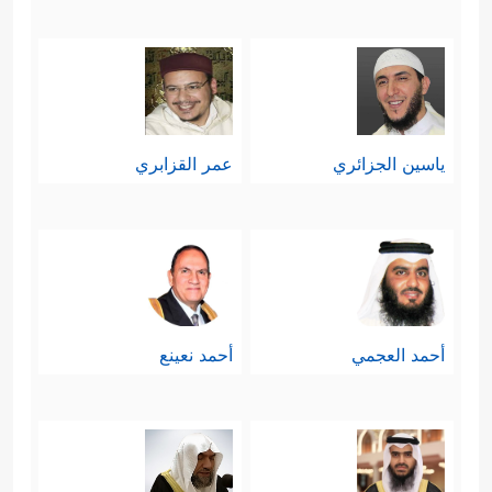
ٱلطَّالِبُ وَٱلۡمَطۡلُوبُ﴾
فالذي لا يستطيع أن
يخلق ذبابة، كيف تُقارِنُونه بالذي خلقكم
أنتم البشر، وخلق السموات والأرض وما
ياسين الجزائري
عمر القزابري
فيهن ومَن فيهنَّ؟
رابعًا: إنَّ ذلك التفكير السليم الذي يُثبِتُ
وحدانية الله وتفرُّده في الخلق، لَيَقُود
بالبداهة إلى نتيجة أنَّ هذا الخلق إنَّما هو
أحمد العجمي
أحمد نعينع
﴿لَّهُۥ مَا فِی
ملكٌ لله بحُكم أنَّه مخلوق لله
ٱلسَّمَـٰوَ ٰ⁠تِ وَمَا فِی ٱلۡأَرۡضِۚ وَإِنَّ ٱللَّهَ لَهُوَ ٱلۡغَنِیُّ
ٱلۡحَمِیدُ﴾
.