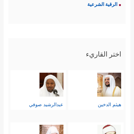
الرقية الشرعية
ثالثًا: إنَّ بداية التفكير السليم الذي يقود
إلى حقيقة التوحيد إنَّما هو النظر في هذا
الخلق العظيم الذي يُنبِئُ عن عظمة
﴿ذَ ٰ⁠لِكَ بِأَنَّ ٱللَّهَ یُولِجُ ٱلَّیۡلَ فِی ٱلنَّهَارِ وَیُولِجُ
خالقه
اختر القاريء
ٱلنَّهَارَ فِی ٱلَّیۡلِ وَأَنَّ ٱللَّهَ سَمِیعُۢ بَصِیرࣱ﴾
﴿أَلَمۡ تَرَ أَنَّ
،
ٱللَّهَ أَنزَلَ مِنَ ٱلسَّمَاۤءِ مَاۤءࣰ فَتُصۡبِحُ ٱلۡأَرۡضُ مُخۡضَرَّةًۚ إِنَّ
ٱللَّهَ لَطِیفٌ خَبِیرࣱ﴾
، ثم النظر في تسخير هذا
الكون للإنسان وآثار رحمة الله وعنايته
هيثم الدخين
عبدالرشيد صوفي
﴿أَلَمۡ تَرَ أَنَّ ٱللَّهَ سَخَّرَ
في كلِّ صغيرةٍ وكبيرةٍ
لَكُم مَّا فِی ٱلۡأَرۡضِ وَٱلۡفُلۡكَ تَجۡرِی فِی ٱلۡبَحۡرِ بِأَمۡرِهِۦ