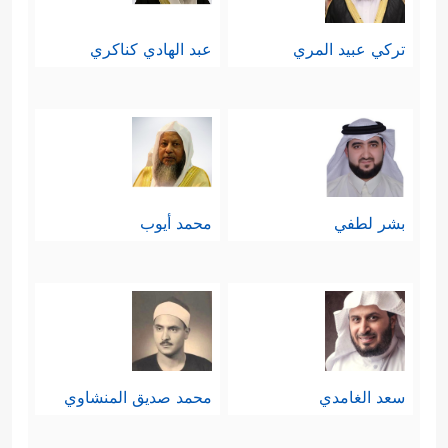
خامسًا: بناء على ما تقدَّم؛ فالذي يخلق
تركي عبيد المري
عبد الهادي كناكري
ويملك هو الذي يتصرَّف في خلقه
وملكه، يختار لهم ما يشاء، وينهاهم عمَّا
يشاء، ويعلَم سرَّهم ونجواهم، ويُحاسِبهم
على أعمالهم ومواقفهم، وهذه هي
بشر لطفي
محمد أيوب
خُلاصة التوحيد في جانبه العملي الذي
يُثمِرُ العبادة والطاعة والعمل الصالح
﴿لِّكُلِّ أُمَّةࣲ جَعَلۡنَا مَنسَكًا هُمۡ نَاسِكُوهُۖ فَلَا یُنَـٰزِعُنَّكَ فِی
ٱلۡأَمۡرِۚ وَٱدۡعُ إِلَىٰ رَبِّكَۖ إِنَّكَ لَعَلَىٰ هُدࣰى مُّسۡتَقِیمࣲ
سعد الغامدي
محمد صديق المنشاوي
﴿٦٧﴾
وَإِن جَـٰدَلُوكَ فَقُلِ ٱللَّهُ أَعۡلَمُ بِمَا تَعۡمَلُونَ