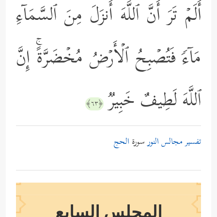
أَلَمۡ تَرَ أَنَّ ٱللَّهَ أَنزَلَ مِنَ ٱلسَّمَاۤءِ
مَاۤءࣰ فَتُصۡبِحُ ٱلۡأَرۡضُ مُخۡضَرَّةًۚ إِنَّ
ٱللَّهَ لَطِیفٌ خَبِیرࣱ
﴿٦٣﴾
تفسير مجالس النور
سورة
الحج
المجلس السابع