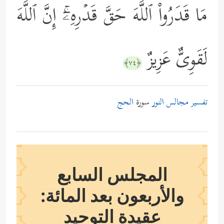
مَا قَدَرُواْ ٱللَّهَ حَقَّ قَدۡرِهِۦۤۚ إِنَّ ٱللَّهَ
لَقَوِیٌّ عَزِیزٌ
﴿٧٤﴾
تفسير مجالس النور
سورة
الحج
المجلس السابع
والأربعون بعد المائة:
عقيدة التوحيد