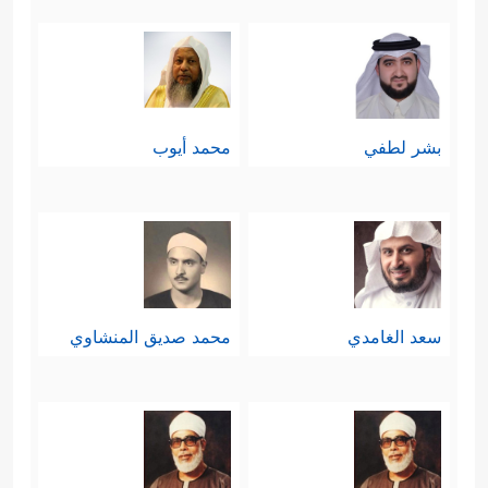
وملكه، يختار لهم ما يشاء، وينهاهم عمَّا
يشاء، ويعلَم سرَّهم ونجواهم، ويُحاسِبهم
على أعمالهم ومواقفهم، وهذه هي
بشر لطفي
محمد أيوب
خُلاصة التوحيد في جانبه العملي الذي
يُثمِرُ العبادة والطاعة والعمل الصالح
﴿لِّكُلِّ أُمَّةࣲ جَعَلۡنَا مَنسَكًا هُمۡ نَاسِكُوهُۖ فَلَا یُنَـٰزِعُنَّكَ فِی
ٱلۡأَمۡرِۚ وَٱدۡعُ إِلَىٰ رَبِّكَۖ إِنَّكَ لَعَلَىٰ هُدࣰى مُّسۡتَقِیمࣲ
سعد الغامدي
محمد صديق المنشاوي
﴿٦٧﴾
وَإِن جَـٰدَلُوكَ فَقُلِ ٱللَّهُ أَعۡلَمُ بِمَا تَعۡمَلُونَ
﴿٦٨﴾
ٱللَّهُ یَحۡكُمُ بَیۡنَكُمۡ یَوۡمَ ٱلۡقِیَـٰمَةِ فِیمَا كُنتُمۡ فِیهِ
تَخۡتَلِفُونَ
﴿٦٩﴾
أَلَمۡ تَعۡلَمۡ أَنَّ ٱللَّهَ یَعۡلَمُ مَا فِی