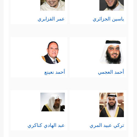
أنتم البشر، وخلق السموات والأرض وما
ياسين الجزائري
عمر القزابري
فيهن ومَن فيهنَّ؟
رابعًا: إنَّ ذلك التفكير السليم الذي يُثبِتُ
وحدانية الله وتفرُّده في الخلق، لَيَقُود
بالبداهة إلى نتيجة أنَّ هذا الخلق إنَّما هو
أحمد العجمي
أحمد نعينع
﴿لَّهُۥ مَا فِی
ملكٌ لله بحُكم أنَّه مخلوق لله
ٱلسَّمَـٰوَ ٰ⁠تِ وَمَا فِی ٱلۡأَرۡضِۚ وَإِنَّ ٱللَّهَ لَهُوَ ٱلۡغَنِیُّ
ٱلۡحَمِیدُ﴾
.
خامسًا: بناء على ما تقدَّم؛ فالذي يخلق
تركي عبيد المري
عبد الهادي كناكري
ويملك هو الذي يتصرَّف في خلقه