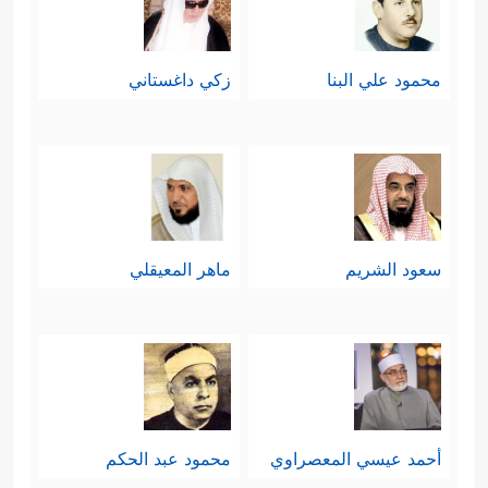
محمود علي البنا
زكي داغستاني
سعود الشريم
ماهر المعيقلي
أحمد عيسي المعصراوي
محمود عبد الحكم