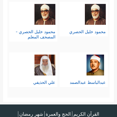
محمود خليل الحصري
محمود خليل الحصري -
المصحف المعلم
عبدالباسط عبدالصمد
علي الحذيفي
القرآن الكريم
الحج والعمرة
شهر رمضان