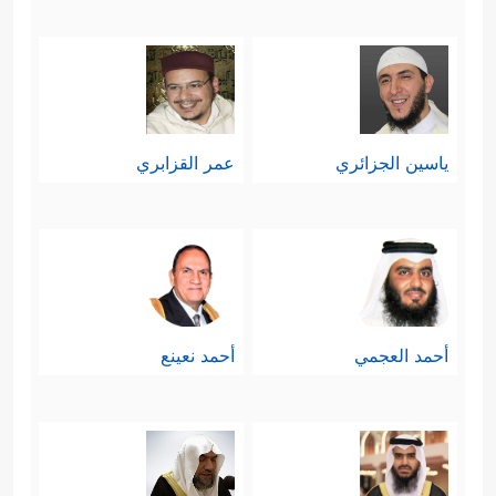
ياسين الجزائري
عمر القزابري
أحمد العجمي
أحمد نعينع