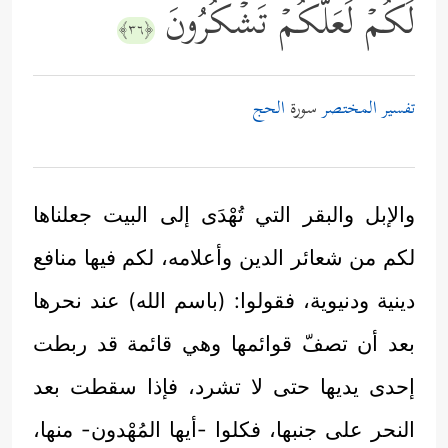
لَكُمۡ لَعَلَّكُمۡ تَشۡكُرُونَ
﴿٣٦﴾
تفسير المختصر
سورة
الحج
والإبل والبقر التي تُهْدَى إلى البيت جعلناها
لكم من شعائر الدين وأعلامه، لكم فيها منافع
دينية ودنيوية، فقولوا: (باسم الله) عند نحرها
بعد أن تصفّ قوائمها وهي قائمة قد ربطت
إحدى يديها حتى لا تشرد، فإذا سقطت بعد
النحر على جنبها، فكلوا -أيها المُهْدون- منها،