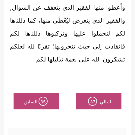
وأعطوا منها الفقير الذي يتعفف عن السؤال,
والفقير الذي يتعرض ليُعْطَى منها، كما ذللناها
لكم لتحملوا عليها وتركبوها ذللناها لكم
فانقادت إلى حيث تنحرونها؛ تقربًا لله لعلكم
تشكرون الله على نعمة تذليلها لكم
التالي
السابق
35
37