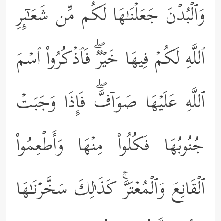
وَٱلۡبُدۡنَ جَعَلۡنَـٰهَا لَكُم مِّن شَعَـٰۤىِٕرِ
ٱللَّهِ لَكُمۡ فِیهَا خَیۡرࣱۖ فَٱذۡكُرُواْ ٱسۡمَ
ٱللَّهِ عَلَیۡهَا صَوَاۤفَّۖ فَإِذَا وَجَبَتۡ
جُنُوبُهَا فَكُلُواْ مِنۡهَا وَأَطۡعِمُواْ
ٱلۡقَانِعَ وَٱلۡمُعۡتَرَّۚ كَذَ ٰ⁠لِكَ سَخَّرۡنَـٰهَا