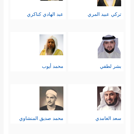
تركي عبيد المري
عبد الهادي كناكري
بشر لطفي
محمد أيوب
سعد الغامدي
محمد صديق المنشاوي