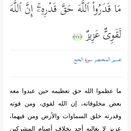
مَا قَدَرُواْ ٱللَّهَ حَقَّ قَدۡرِهِۦۤۚ إِنَّ ٱللَّهَ
لَقَوِیٌّ عَزِیزٌ
﴿٧٤﴾
تفسير المختصر
سورة
الحج
ما عظموا الله حق تعظيمه حين عبدوا معه
بعض مخلوقاته، إن الله لقوي، ومن قوته
وقدرته خلق السماوات والأرض ومن فيهما،
عزيز لا يغالبه أحد بخلاف أصنام المشركين