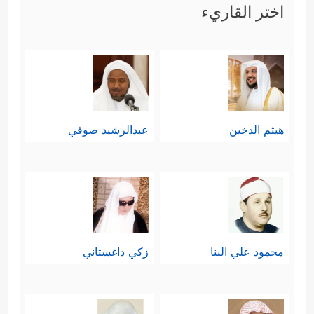
اختر القاريء
هيثم الدخين
عبدالرشيد صوفي
محمود علي البنا
زكي داغستاني