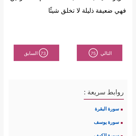
فهي ضعيفة ذليلة لا تخلق شيئًا
التالي
السابق
73
75
روابط سريعة :
سورة البقرة
سورة يوسف
سورة الكهف