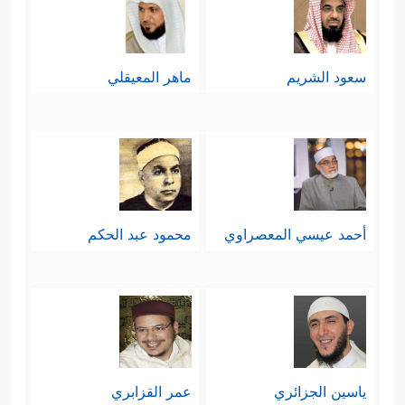
سعود الشريم
ماهر المعيقلي
أحمد عيسي المعصراوي
محمود عبد الحكم
ياسين الجزائري
عمر القزابري