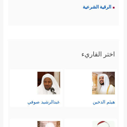
الرقية الشرعية
اختر القاريء
هيثم الدخين
عبدالرشيد صوفي