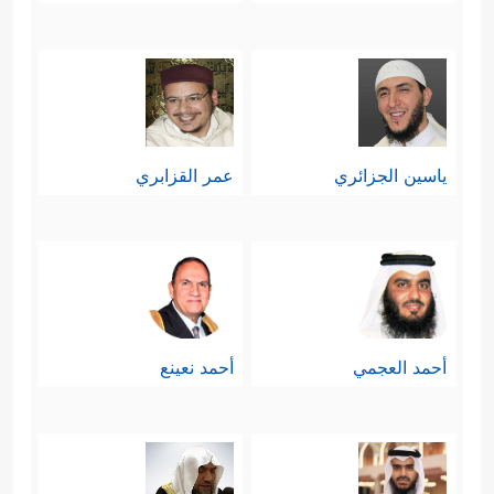
ياسين الجزائري
عمر القزابري
أحمد العجمي
أحمد نعينع