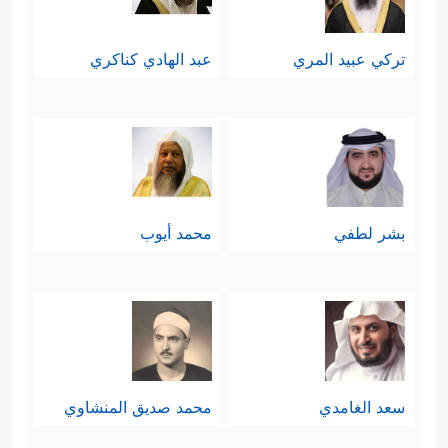
تركي عبيد المري
عبد الهادي كناكري
بشر لطفي
محمد أيوب
سعد الغامدي
محمد صديق المنشاوي