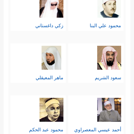
محمود علي البنا
زكي داغستاني
سعود الشريم
ماهر المعيقلي
أحمد عيسي المعصراوي
محمود عبد الحكم