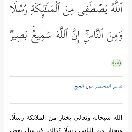
ٱللَّهُ یَصۡطَفِی مِنَ ٱلۡمَلَـٰۤىِٕكَةِ رُسُلࣰا
وَمِنَ ٱلنَّاسِۚ إِنَّ ٱللَّهَ سَمِیعُۢ بَصِیرࣱ
﴿٧٥﴾
تفسير المختصر
سورة
الحج
الله سبحانه وتعالى يختار من الملائكة رسلًا،
ويختار من الناس رسلًا كذلك، فيرسل بعض