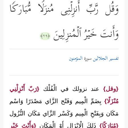
وَقُل رَّبِّ أَنزِلۡنِی مُنزَلࣰا مُّبَارَكࣰا
وَأَنتَ خَیۡرُ ٱلۡمُنزِلِینَ
﴿٢٩﴾
تفسير الجلالين
سورة
المؤمنون
{وقل}
عند نزولك في الْفُلْك
{رَبّ أَنْزِلْنِي
مُنْزَلًا}
بِضَمِّ الْمِيم وَفَتْح الزَّاي مَصْدَرًا وَاسْم
مَكَان وَبِفَتْحِ الْمِيم وَكَسْر الزَّاي مَكَان النُّزُول
{مُبَارَكًا}
ذَلِكَ الْإِنْزَال أَوْ الْمَكَان
{وَأَنْتَ خَيْر