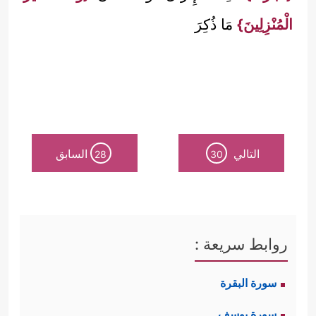
الْمُنْزِلِينَ}
مَا ذُكِرَ
التالي
السابق
28
30
روابط سريعة :
سورة البقرة
سورة يوسف