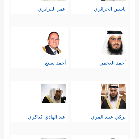
ياسين الجزائري
عمر القزابري
أحمد العجمي
أحمد نعينع
تركي عبيد المري
عبد الهادي كناكري