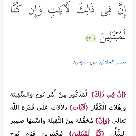
إِنَّ فِی ذَ ٰ⁠لِكَ لَـَٔایَـٰتࣲ وَإِن كُنَّا
لَمُبۡتَلِینَ
﴿٣٠﴾
تفسير الجلالين
سورة
المؤمنون
{إنَّ فِي ذَلِكَ}
الْمَذْكُور مِنْ أَمْر نُوح وَالسَّفِينَة
وَإِهْلَاك الْكُفَّار
{لَآيَات}
دَلَالَات عَلَى قُدْرَة اللَّه
تَعَالَى
{وَإِنْ}
مُخَفَّفَة مِنْ الثَّقِيلَة وَاسْمهَا ضَمِير
الشَّأْن
{كُنَّا لَمُبْتَلِينَ}
مُخْتَبِرِينَ قَوْم نُوح