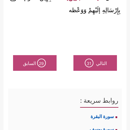
بِإِرْسَالِهِ إلَيْهِمْ وَوَعْظه
التالي
السابق
29
31
روابط سريعة :
سورة البقرة
سورة يوسف