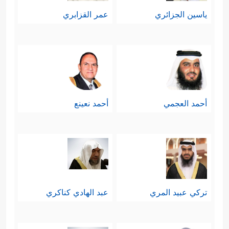
ياسين الجزائري
عمر القزابري
أحمد العجمي
أحمد نعينع
تركي عبيد المري
عبد الهادي كناكري