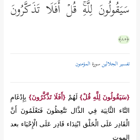
سَیَقُولُونَ لِلَّهِۚ قُلۡ أَفَلَا تَذَكَّرُونَ
﴿٨٥﴾
تفسير الجلالين
سورة
المؤمنون
{سَيَقُولُونَ لِلَّهِ قُلْ}
لَهُمْ
{أَفَلَا تَذَّكَّرُونَ}
بِإِدْغَامِ
التَّاء الثَّانِيَة فِي الذَّال تَتَّعِظُونَ فَتَعْلَمُونَ أَنَّ
الْقَادِر عَلَى الْخَلْق ابْتِدَاء قَادِر عَلَى الْإِحْيَاء بعد
الموت