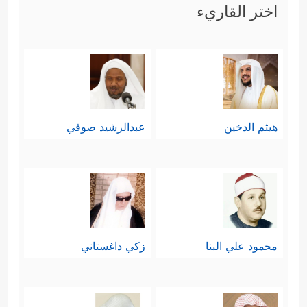
اختر القاريء
هيثم الدخين
عبدالرشيد صوفي
محمود علي البنا
زكي داغستاني