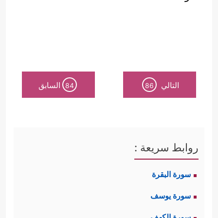
التالي
السابق
84
86
روابط سريعة :
سورة البقرة
سورة يوسف
سورة الكهف