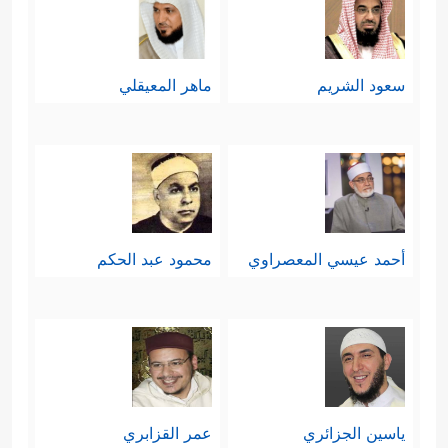
سعود الشريم
ماهر المعيقلي
أحمد عيسي المعصراوي
محمود عبد الحكم
ياسين الجزائري
عمر القزابري