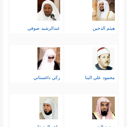
هيثم الدخين
عبدالرشيد صوفي
محمود علي البنا
زكي داغستاني
سعود الشريم
ماهر المعيقلي