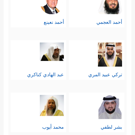
أحمد العجمي
أحمد نعينع
تركي عبيد المري
عبد الهادي كناكري
بشر لطفي
محمد أيوب