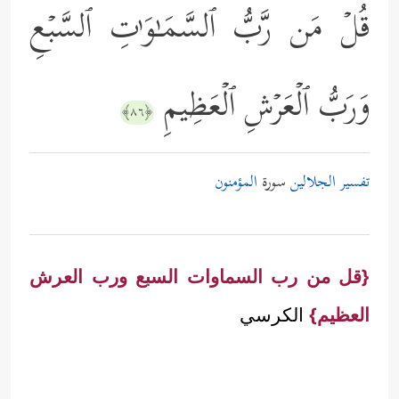
قُلۡ مَن رَّبُّ ٱلسَّمَـٰوَ ٰ⁠تِ ٱلسَّبۡعِ
وَرَبُّ ٱلۡعَرۡشِ ٱلۡعَظِیمِ
﴿٨٦﴾
تفسير الجلالين
سورة
المؤمنون
{قل من رب السماوات السبع ورب العرش
العظيم}
الكرسي