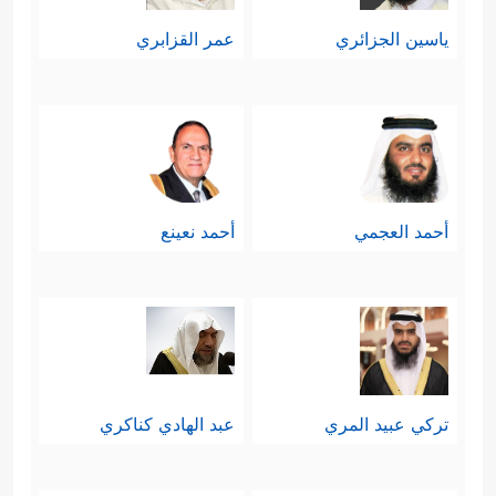
ياسين الجزائري
عمر القزابري
أحمد العجمي
أحمد نعينع
تركي عبيد المري
عبد الهادي كناكري