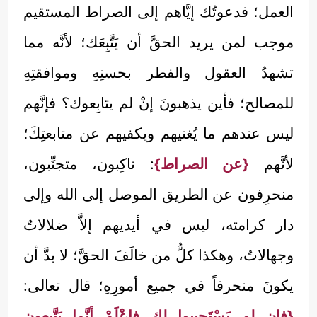
العمل؛ فدعوتُك إيَّاهم إلى الصراط المستقيم
موجب لمن يريد الحقَّ أن يَتَّبِعَك؛ لأنَّه مما
تشهدُ العقول والفطر بحسنِهِ وموافقتِهِ
للمصالح؛ فأين يذهبونَ إنْ لم يتابِعوك؟ فإنَّهم
ليس عندهم ما يُغنيهم ويكفيهم عن متابعتِكَ؛
لأنَّهم
{عن الصراط}
: ناكِبون، متجنِّبون،
منحرِفون عن الطريق الموصل إلى الله وإلى
دار كرامته، ليس في أيديهم إلاَّ ضلالاتٌ
وجهالاتٌ، وهكذا كلُّ من خالَفَ الحقَّ؛ لا بدَّ أن
يكونَ منحرفاً في جميع أمورِهِ؛ قال تعالى:
{فإن لم يَسْتَجيبوا لك فاعْلَمْ أنَّما يَتَّبِعون