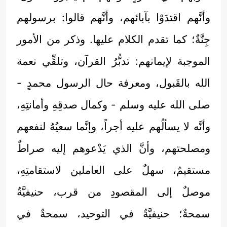
وأنَّهم اقتدَوْا بآبائهم، وأنَّهم قالوا: برسولهم
جِنَّةٌ؛ كما تقدم الكلام عليها. وذكر من الأمور
الموجبة لإيمانهم: تدبُّرُ القرآن، وتلقِّي نعمة
الله بالقَبول، ومعرفة حال الرسول محمدٍ -
صلى الله عليه وسلم - وكمال صدقِهِ وأمانتِهِ،
وأنَّه لا يسألُهم عليه أجراً، وإنَّما سعيُهُ لنفعهم
ومصلحتهم، وأنَّ الذي يَدْعوهم إليه صراطٌ
مستقيمٌ، سهلٌ على العاملين لاستقامتِهِ،
موصلٌ إلى المقصودِ من قرب، حنيفيَّةٌ
سمحةٌ؛ حنيفيَّةٌ في التوحيد، سمحةٌ في