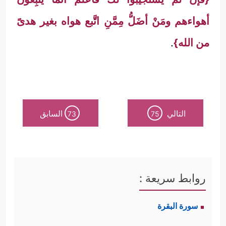
أهواءهم ومَنْ أضَلُّ مِمَّنِ اتَّبع هواه بغير هدىً
من الله}
.
التالي
السابق
73
75
روابط سريعة :
سورة البقرة