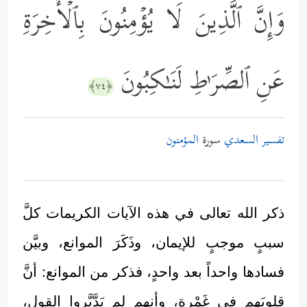
وَإِنَّ ٱلَّذِینَ لَا یُؤۡمِنُونَ بِٱلۡأَخِرَةِ
عَنِ ٱلصِّرَ ٰ⁠طِ لَنَـٰكِبُونَ
﴿٧٤﴾
تفسير السعدي
سورة
المؤمنون
ذكر الله تعالى في هذه الآيات الكريمات كلَّ
سببٍ موجبٍ للإيمان، وذَكَرَ الموانع، وبيَّن
فسادها واحداً بعد واحدٍ، فذكر من الموانع: أنَّ
قلوبَهم في غَمْرةٍ، وأنهم لم يَدَّبَّروا القول،