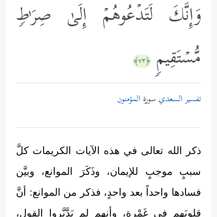
وَإِنَّكَ لَتَدۡعُوهُمۡ إِلَىٰ صِرَ ٰ⁠طࣲ
مُّسۡتَقِیمࣲ
﴿٧٣﴾
تفسير السعدي
سورة
المؤمنون
ذكر الله تعالى في هذه الآيات الكريمات كلَّ
سببٍ موجبٍ للإيمان، وذَكَرَ الموانع، وبيَّن
فسادها واحداً بعد واحدٍ، فذكر من الموانع: أنَّ
قلوبَهم في غَمْرةٍ، وأنهم لم يَدَّبَّروا القول،