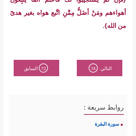
أهواءهم ومَنْ أضَلُّ مِمَّنِ اتَّبع هواه بغير هدىً
من الله}
.
التالي
السابق
72
74
روابط سريعة :
سورة البقرة