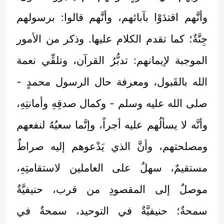
وأنَّهم اقتدَوْا بآبائهم، وأنَّهم قالوا: برسولهم
جِنَّةٌ؛ كما تقدم الكلام عليها. وذكر من الأمور
الموجبة لإيمانهم: تدبُّرُ القرآن، وتلقِّي نعمة
الله بالقَبول، ومعرفة حال الرسول محمدٍ -
صلى الله عليه وسلم - وكمال صدقِهِ وأمانتِهِ،
وأنَّه لا يسألُهم عليه أجراً، وإنَّما سعيُهُ لنفعهم
ومصلحتهم، وأنَّ الذي يَدْعوهم إليه صراطٌ
مستقيمٌ، سهلٌ على العاملين لاستقامتِهِ،
موصلٌ إلى المقصودِ من قرب، حنيفيَّةٌ
سمحةٌ؛ حنيفيَّةٌ في التوحيد، سمحةٌ في