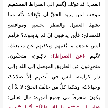
العمل؛ فدعوتُك إيَّاهم إلى الصراط المستقيم
موجب لمن يريد الحقَّ أن يَتَّبِعَك؛ لأنَّه مما
تشهدُ العقول والفطر بحسنِهِ وموافقتِهِ
للمصالح؛ فأين يذهبونَ إنْ لم يتابِعوك؟ فإنَّهم
ليس عندهم ما يُغنيهم ويكفيهم عن متابعتِكَ؛
لأنَّهم
{عن الصراط}
: ناكِبون، متجنِّبون،
منحرِفون عن الطريق الموصل إلى الله وإلى
دار كرامته، ليس في أيديهم إلاَّ ضلالاتٌ
وجهالاتٌ، وهكذا كلُّ من خالَفَ الحقَّ؛ لا بدَّ أن
يكونَ منحرفاً في جميع أمورِهِ؛ قال تعالى:
{فإن لم يَسْتَجيبوا لك فاعْلَمْ أنَّما يَتَّبِعون