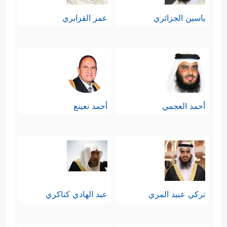
ياسين الجزائري
عمر القزابري
أحمد العجمي
أحمد نعينع
تركي عبيد المري
عبد الهادي كناكري