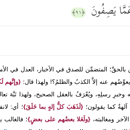
عَمَّا یَصِفُونَ
﴿٩١﴾
ين بالحقِّ؛ المتضمِّن للصدق في الأخبار، العدل في الأمر
يعوِّضُهم عنه إلاَّ الكذبُ والظلمُ؟! ولهذا قال:
{وإنَّهم لَ
له وخبرِ رسلِهِ، ويُعْرَفُ بالعقل الصحيح، ولهذا نَبَّهَ 
آلهةٌ كما يقولون؛
{لَذَهَبَ كلُّ إلهٍ بما خَلَقَ}
؛ أي: لانف
لآخر ومغالبته،
{ولَعَلا بعضُهم على بعضٍ}
؛ فالغالب يك