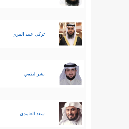
تركي عبيد المري
بشر لطفي
سعد الغامدي