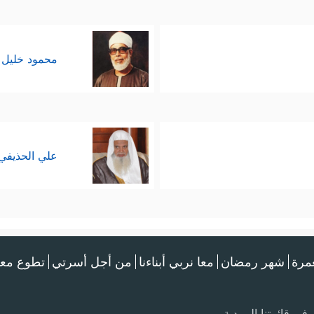
محمود خليل 
علي الحذيفي
عمرة
شهر رمضان
معا نربي أبناءنا
من أجل أسرتي
تطوع معن
في قائمتنا البريدية