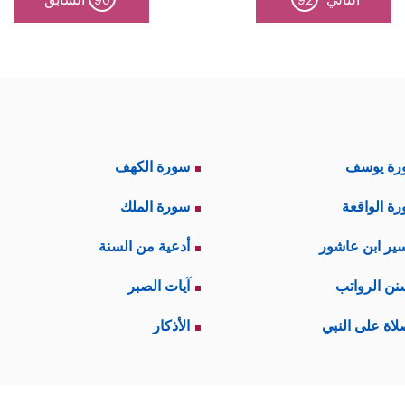
رة يوسف
سورة الكهف
ة الواقعة
سورة الملك
ير ابن عاشور
أدعية من السنة
نن الرواتب
آيات الصبر
لاة على النبي
الأذكار