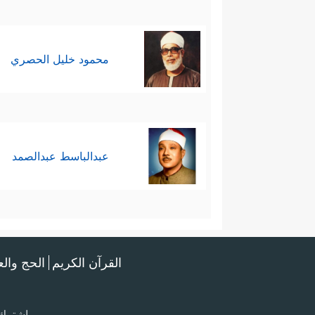
محمود خليل الحصري
عبدالباسط عبدالصمد
القرآن الكريم
الحج وال
اشترك 