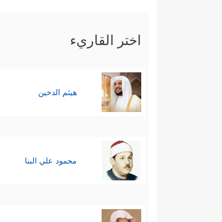
اختر القاريء
هيثم الدخين
محمود علي البنا