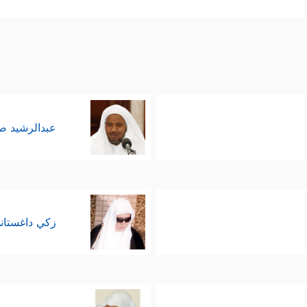
عبدالرشيد 
زكي داغستان