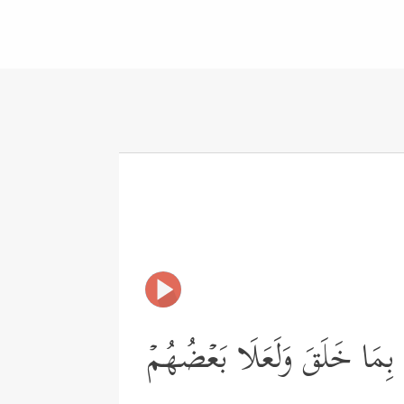
ِۭ بِمَا خَلَقَ وَلَعَلَا بَعۡضُهُمۡ