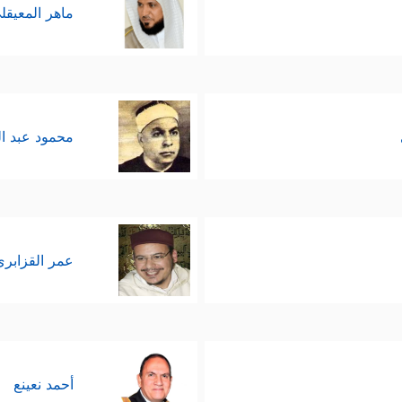
ماهر المعيقل
محمود عبد ا
عمر القزابري
أحمد نعينع