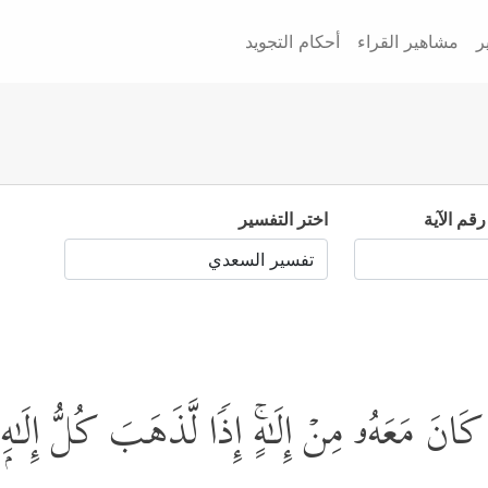
ر
مشاهير القراء
أحكام التجويد
رقم الآية
اختر التفسير
كَانَ مَعَهُۥ مِنۡ إِلَـٰهٍۚ إِذࣰا لَّذَهَبَ كُلُّ إِلَـٰه