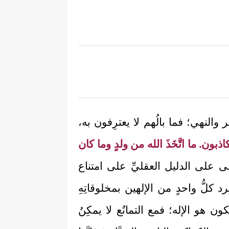
 والنهي؛ فما بالُهم لا يعترِفون به،
كاذبون. ما اتَّخَذَ الله من ولدٍ وما كان
تعالى على الدليل العقليِّ على امتناع
رد كلُّ واحدٍ من الإلهين بمخلوقاتِهِ
ون هو الإله؛ فمع التمانُع لا يمكِنُ