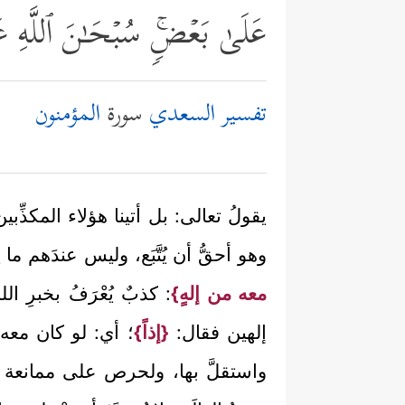
عَلَىٰ بَعۡضࣲۚ سُبۡحَـٰنَ ٱللَّهِ 
تفسير السعدي
سورة
المؤمنون
يقولُ تعالى: بل أتينا هؤلاء المكذِّب
وهو أحقُّ أن يُتَّبَع، وليس عندَهم ما 
معه من إلهٍ}
: كذبٌ يُعْرَفُ بخبرِ ال
إلهين فقال:
{إذاً}
؛ أي: لو كان معه 
واستقلَّ بها، ولحرص على ممانعة ا