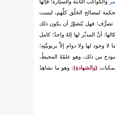
مر
والكواكب الثابتة والسيَّارة؛ فإنَّها
الحكمة لمصالح الخَلْق كلِّهم، ليست
صرُّف؛ فهل يُتَصَوَّرُ أن يكون ذلك
: أنَّ المدبِّر لها إلهٌ واحدٌ؛ كامل
وجود لها ولا دوام إلاَّ بربوبيَّتِهِ؛
بأنموذج من ذلك، وهو علمُهُ المحيطُ،
لممكنات
{والشهادةِ}
: وهو ما نشاهِدُ