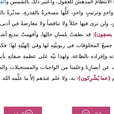
ظِمَ هذا الانتظامَ المدهشَ للعقول، واعتبر ذلك بالشمس و
الق
ٍ وترتيبٍ واحدٍ، كلُّها مسخرةٌ بالقدرةِ، مدبَّرةٌ ب
لن ترى فيها خللاً ولا تناقضاً ولا معارضةً في أدنى ت
ا يصفِون}
: قد نطقتْ بلسانِ حالِها، وأفهمتْ ببديع أشكالها
 المخلوقات في ربوبيَّتِهِ لها وفي إلهيَّتِهِ لها؛ فكما لا 
بادته وإفراده بالطاعة. ولهذا نبَّه على عظمةِ صفاتِهِ 
 عن أبصارِنا وعلمنا من الواجبات والمستحيلات وا
م
{عما يُشْرِكون}
: به، ولا علم عندَهم إلاَّ ما علَّمه الله.
التالي
السابق
90
92