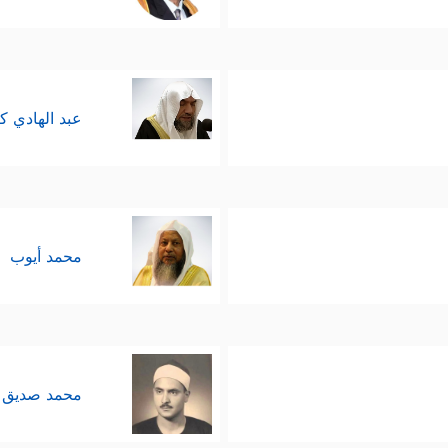
عبد الهادي ك
محمد أيوب
محمد صديق 