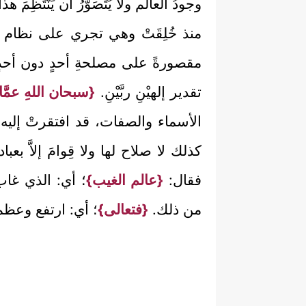
وجودُ العالَم ولا يُتَصَوَّرُ أن يَنْتَ
منذ خُلِقَتْ وهي تجري على نظام واحد
مقصورةً على مصلحةِ أحدٍ دون أحدٍ، و
تقدير إلهيْنِ ربَّيْنِ.
{سبحان اللهِ عمَّ
الأسماء والصفات، قد افتقرتْ إليه جميعُ
كذلك لا صلاح لها ولا قِوامَ إلاَّ بع
فقال:
{عالم الغيب}
؛ أي: الذي غاب
من ذلك.
{فتعالى}
؛ أي: ارتفع وعظ