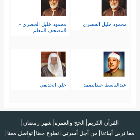
محمود خليل الحصري
محمود خليل الحصري -
المصحف المعلم
عبدالباسط عبدالصمد
علي الحذيفي
القرآن الكريم
الحج والعمرة
شهر رمضان
معا نربي أبناءنا
من أجل أسرتي
تطوع معنا
تواصل معنا