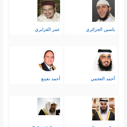
﴿١١٥﴾
فَتَعَـٰلَى ٱللَّهُ ٱلۡمَلِكُ ٱلۡحَقُّۖ لَاۤ إِلَـٰهَ إِلَّا هُوَ رَبُّ
ٱلۡعَرۡشِ ٱلۡكَرِیمِ﴾
.
ياسين الجزائري
عمر القزابري
أحمد العجمي
أحمد نعينع