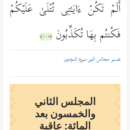
أَلَمۡ تَكُنۡ ءَایَـٰتِی تُتۡلَىٰ عَلَیۡكُمۡ
فَكُنتُم بِهَا تُكَذِّبُونَ
﴿١٠٥﴾
تفسير مجالس النور
سورة
المؤمنون
المجلس الثاني
والخمسون بعد
المائة: عاقبة