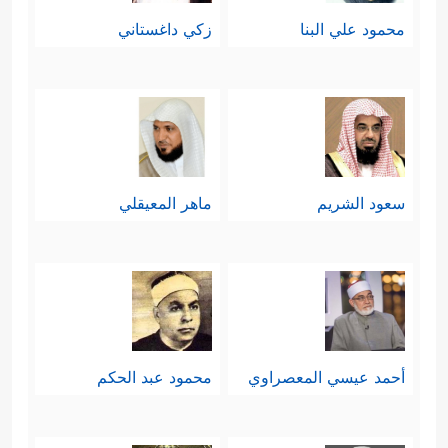
نعم، فهؤلاء المؤمنون كانوا معكم، وهم
محمود علي البنا
زكي داغستاني
حجة عليكم، ولكنكم كذَّبتُموهم
وحاربتُموهم. تجدُرُ الإشارة هنا إلى أنَّ
أساس الاختبار بين كلِّ الناس إنما كان
الإيمان بالغيب، فلما رأى المكذِّبون
سعود الشريم
ماهر المعيقلي
الآخرة وما فيها لم يعُد هناك غَيب
يُمتحنون فيه.
خامسًا: يقرر القرآن أخيرًا تلك الحقيقة
الكبرى التي قامت عليها الحياة:
أحمد عيسي المعصراوي
محمود عبد الحكم
﴿أَفَحَسِبۡتُمۡ أَنَّمَا خَلَقۡنَـٰكُمۡ عَبَثࣰا وَأَنَّكُمۡ إِلَیۡنَا لَا تُرۡجَعُونَ