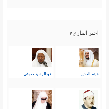
الحياة من الأيام والسنين ما يتذكَّر فيه
من يتذكَّر، ويندم فيه من يندم، وقد
جاءهم النذير تلو النذير، والآيات تلو
﴿رَبَّنَاۤ أَخۡرِجۡنَا مِنۡهَا فَإِنۡ عُدۡنَا فَإِنَّا ظَـٰلِمُونَ
الآيات
اختر القاريء
﴿١٠٧﴾
رَبَّنَاۤ أَخۡرِجۡنَا مِنۡهَا فَإِنۡ عُدۡنَا فَإِنَّا ظَـٰلِمُونَ
﴿١٠٨﴾
إِنَّهُۥ كَانَ فَرِیقࣱ مِّنۡ عِبَادِی یَقُولُونَ رَبَّنَاۤ ءَامَنَّا
فَٱغۡفِرۡ لَنَا وَٱرۡحَمۡنَا وَأَنتَ خَیۡرُ ٱلرَّ ٰ⁠حِمِینَ
﴿١٠٩﴾
هيثم الدخين
عبدالرشيد صوفي
فَٱتَّخَذۡتُمُوهُمۡ سِخۡرِیًّا حَتَّىٰۤ أَنسَوۡكُمۡ ذِكۡرِی وَكُنتُم
مِّنۡهُمۡ تَضۡحَكُونَ
﴿١١٠﴾
إِنِّی جَزَیۡتُهُمُ ٱلۡیَوۡمَ بِمَا
صَبَرُوۤاْ أَنَّهُمۡ هُمُ ٱلۡفَاۤىِٕزُونَ﴾
.