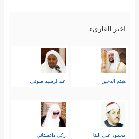
الأنساب، ولا تتقطَّع فيه الأرحام.
﴿وَٱلَّذِینَ هُمۡ
خامسًا: حفظ الأمانة والعهد
اختر القاريء
لِأَمَـٰنَـٰتِهِمۡ وَعَهۡدِهِمۡ رَ ٰ⁠عُونَ﴾
وهذه قيمة حاكمة
لكلِّ مجالات الحياة، فبين الحاكم
والمحكوم عهد وأمانة، وبين المعلِّم
والمتعلِّم عهد وأمانة، وبين الرجل وأهل
هيثم الدخين
عبدالرشيد صوفي
بيته عهد وأمانة، وبين الشريك وشريكه
عهد وأمانة، وبين الدول والمجتمعات
والمؤسسات عهود وأمانات، وواجب
المؤمن أينما كان وفي أيِّ مجال وُضِع أن
محمود علي البنا
زكي داغستاني