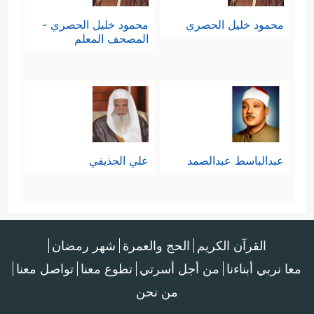
﴿أُوْلَــٰۤىِٕكَ هُمُ ٱلۡوَ ٰ⁠رِثُونَ
﴿١٠﴾
ٱلَّذِینَ یَرِثُونَ
والتأكيد
محمود خليل الحصري
محمود خليل الحصري -
ٱلۡفِرۡدَوۡسَ هُمۡ فِیهَا خَـٰلِدُونَ﴾
المصحف المعلم
.
عبدالباسط عبدالصمد
علي الحذيفي
القرآن الكريم
الحج والعمرة
شهر رمضان
معا نربي أبناءنا
من أجل أسرتي
تطوع معنا
تواصل معنا
من نحن