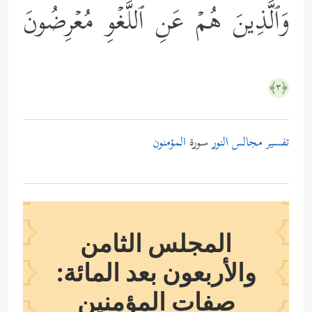
وَٱلَّذِینَ هُمۡ عَنِ ٱللَّغۡوِ مُعۡرِضُونَ
﴿٣﴾
تفسير مجالس النور
سورة
المؤمنون
المجلس الثامن
والأربعون بعد المائة:
صفات المؤمنين