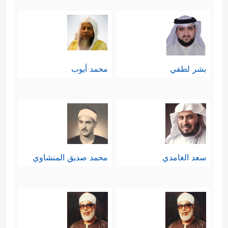
لَمَیِّتُونَ
﴿١٥﴾
ثُمَّ إِنَّكُمۡ یَوۡمَ ٱلۡقِیَـٰمَةِ تُبۡعَثُونَ﴾
، ثم
جاءت الآيات الأخرى في هذا المقطع
لتذكِّر بآلاء الله ونعمائه؛ تثبيتًا لهذا
بشر لطفي
محمد أيوب
الإيمان، وتعميقًا لآثاره المنشُودة في
النفس والحياة.
ثامنًا: مع هذه الصفات جاء تأكيد العاقبة
﴿قَدۡ أَفۡلَحَ
التي تنتظر هؤلاء المؤمنين
سعد الغامدي
محمد صديق المنشاوي
ٱلۡمُؤۡمِنُونَ﴾
وهذه نتيجة مطلقة وشاملة
لكلِّ مفردات الفلاح الدنيوية والأخروية،
ثم خصَّ الأخروية بمزيدٍ مِن التوضيح