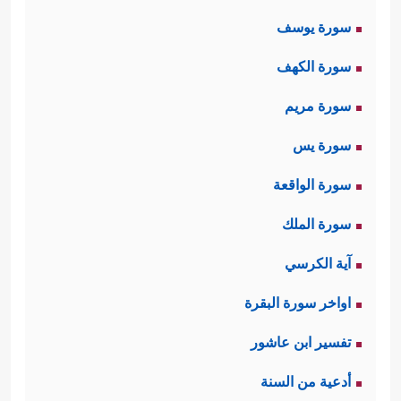
ٱللَّغۡوِ مُعۡرِضُونَ﴾
اللغو المباح فضلًا عن اللغو
سورة يوسف
الآثم؛ لأن شعورهم بالمسؤوليَّة الذاتيَّة،
سورة الكهف
وقيمة الحياة التي يعيشونها، وقيمة
سورة مريم
أوقاتهم لا تسمح لهم بالانخراط في
سورة يس
مجالات اللغو واللهو والعبث، مع ما في
سورة الواقعة
اللغو خاصَّةً من تكدير القلوب، وتعميق
سورة الملك
الفجوات، وإثارة النزعات، مما لا يتوافق
آية الكرسي
مع رسالة المؤمن الصادق في هذه
اواخر سورة البقرة
الأرض.
تفسير ابن عاشور
﴿وَٱلَّذِینَ هُمۡ لِلزَّكَوٰةِ فَـٰعِلُونَ﴾
ثالثًا: أداء الزكاة
أدعية من السنة
لتهذيب النفس أولًا من الشُحِِّ والجشعِ