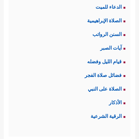
الدعاء للميت
والطمعِ، ثم غرس روح المحبة والتعاون
الصلاة الإبراهيمية
بين أفراد المجتمع، وتطهيره من نزعات
السنن الرواتب
الحسد والغل، والتقاطع والتدابر.
آيات الصبر
﴿وَٱلَّذِینَ هُمۡ
رابعًا: العفة والطهر والحياء
قيام الليل وفضله
لِفُرُوجِهِمۡ حَـٰفِظُونَ ﭪإِلَّا عَلَىٰۤ أَزۡوَ ٰ⁠جِهِمۡ أَوۡ مَا مَلَكَتۡ
فضائل صلاة الفجر
أَیۡمَـٰنُهُمۡ فَإِنَّهُمۡ غَیۡرُ مَلُومِینَ
﴿٦﴾
فَمَنِ ٱبۡتَغَىٰ وَرَاۤءَ
الصلاة على النبي
ذَ ٰ⁠لِكَ فَأُوْلَــٰۤىِٕكَ هُمُ ٱلۡعَادُونَ﴾
فالمؤمنون يسعَون
الأذكار
لإنشاء مجتمعٍ نظيفٍ خالٍ من الرذيلة،
الرقية الشرعية
يعرف كلُّ فردٍ فيه مَن أمه، ومَن أبوه،
ومَن أعمامه، ومَن أخواله، لا تختلط فيه