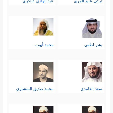
تركي عبيد المري
عبد الهادي كناكري
بَعۡضَهُم بَعۡضࣰا وَجَعَلۡنَـٰهُمۡ أَحَادِیثَۚ فَبُعۡدࣰا لِّقَوۡمࣲ لَّا
یُؤۡمِنُونَ﴾
.
بشر لطفي
محمد أيوب
سعد الغامدي
محمد صديق المنشاوي