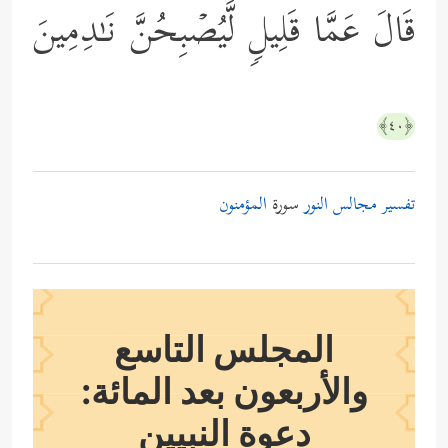
قَالَ عَمَّا قَلِیلࣲ لَّیُصۡبِحُنَّ نَـٰدِمِینَ
﴿٤٠﴾
تفسير مجالس النور
سورة
المؤمنون
المجلس التاسع
والأربعون بعد المائة:
دعوة النبيين