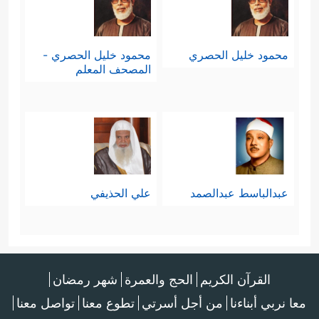
محمود خليل الحصري
محمود خليل الحصري -
المصحف المعلم
عبدالباسط عبدالصمد
علي الحذيفي
القرآن الكريم
الحج والعمرة
شهر رمضان
معا نربي أبناءنا
من أجل أسرتي
تطوع معنا
تواصل معنا