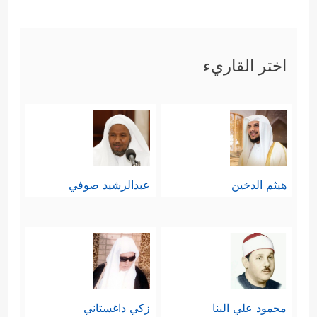
المقاييس الفاسِدَة مِن الصدمة التي
ستصدِمُهم وهم في حالٍ مِن الغفلة
﴿حَتَّىٰۤ إِذَاۤ أَخَذۡنَا مُتۡرَفِیهِم بِٱلۡعَذَابِ إِذَا
والضياع
اختر القاريء
هُمۡ یَجۡـَٔرُونَ
﴿٦٤﴾
لَا تَجۡـَٔرُواْ ٱلۡیَوۡمَۖ إِنَّكُم مِّنَّا لَا
تُنصَرُونَ
﴿٦٥﴾
قَدۡ كَانَتۡ ءَایَـٰتِی تُتۡلَىٰ عَلَیۡكُمۡ
فَكُنتُمۡ عَلَىٰۤ أَعۡقَـٰبِكُمۡ تَنكِصُونَ
﴿٦٦﴾
مُسۡتَكۡبِرِینَ
هيثم الدخين
عبدالرشيد صوفي
بِهِۦ سَـٰمِرࣰا تَهۡجُرُونَ﴾
.
رابعًا: ثم يأخذ القرآن ببيان إقامة الحُجَّة
﴿أَفَلَمۡ
عليهم، وأنَّ اللهَ لم يترُكهم هَمَلًا
یَدَّبَّرُواْ ٱلۡقَوۡلَ أَمۡ جَاۤءَهُم مَّا لَمۡ یَأۡتِ ءَابَاۤءَهُمُ ٱلۡأَوَّلِینَ
محمود علي البنا
زكي داغستاني