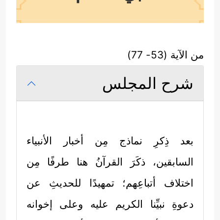
من الآية (53- 77)
شرح المجلس
بعد ذِكرِ نماذج مِن أخبار الأنبياء
السابقين، ذكَرَ القرآنُ هنا طرفًا مِن
اختلاف أتباعِهم؛ تمهيدًا للحديثِ عن
دعوةِ نبيِّنا الكريم عليه وعلى إخوانه