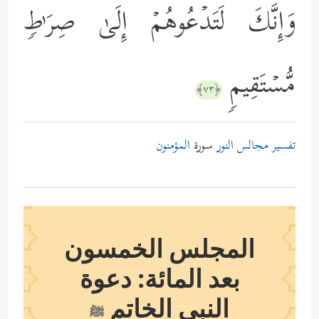
وَإِنَّكَ لَتَدۡعُوهُمۡ إِلَىٰ صِرَ ٰ⁠طࣲ
مُّسۡتَقِیمࣲ
﴿٧٣﴾
تفسير مجالس النور
سورة
المؤمنون
المجلس الخمسون
بعد المائة: دعوة
النبي الخاتم
ﷺ