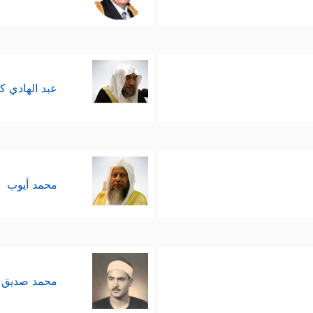
عبد الهادي ك
محمد أيوب
محمد صديق 