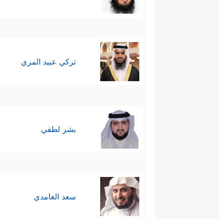
تركي عبيد المري
بشر لطفي
سعد الغامدي