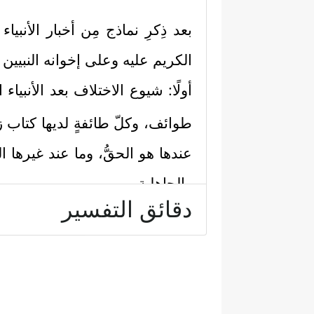
بعد ذِكرِ نماذج مِن أخبار الأنبياء
الكريم عليه وعلى إخوانه النبيين 
أولًا: شيوع الاختلاف بعد الأنبياء
طوائف، وكلّ طائفةٍ لديها كتاب زا
عندها هو الحقُّ، وما عند غيرها ال
والجاهلية.
دقائق التفسير
ثانيًا: يُصحِّحُ القرآن لهؤلاء ميزا
نُسَارِعُ لَهُمۡ فِی ٱلۡخَیۡرَ ٰ⁠تِۚ بَل لَّا یَشۡعُرُونَ﴾
ف
رَبِّهِم مُّشۡفِقُونَ
﴿٥٧﴾
وَٱلَّذِینَ هُم بِـَٔایَـٰتِ ر