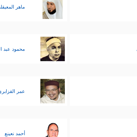
ماهر المعيقل
محمود عبد ا
عمر القزابري
أحمد نعينع