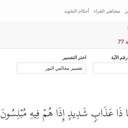
ر
مشاهير القراء
أحكام التجويد
7
رقم الآية
اختر التفسير
َابࣰا ذَا عَذَابࣲ شَدِیدٍ إِذَا هُمۡ فِیهِ مُبۡلِسُون