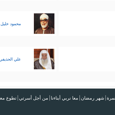
محمود خليل 
علي الحذيفي
عمرة
شهر رمضان
معا نربي أبناءنا
من أجل أسرتي
تطوع معن