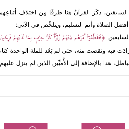
 السابقين، ذكَرَ القرآنُ هنا طرفًا مِن اختلاف أتباعِهم؛
أفضل الصلاة وأتم التسليم، ويتلخَّص في الآتي:
﴿فَتَقَطَّعُوۤاْ أَمۡرَهُم بَیۡنَهُمۡ زُبُرࣰاۖ كُلُّ حِزۡبِۭ بِمَا لَدَیۡهِمۡ فَرِحُو
 السابقين
دَت فيه ونقصت منه، حتى لم يَعُد للملة الواحدة كتاب 
باطل، هذا بالإضافة إلى الأُميِّين الذين لم ينزل عليهم
﴿أَیَحۡسَبُونَ
ن الحقِّ والباطل، فيردُّ عليهم تصوُّرَهم الخاطئ
المال والجاه والكثرة ليست هي المقياس، إنما الم
َبِّهِمۡ یُؤۡمِنُونَ
﴿٥٨﴾
وَٱلَّذِینَ هُم بِرَبِّهِمۡ لَا یُشۡرِكُونَ
﴿٥٩﴾
وَٱلَّذِینَ یُؤۡت