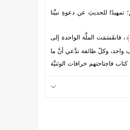
 تمهيدًا للحديثِ عن دعوةِ نبيِّنا
نَ﴾
، فانقَسَمَت الملَّة الواحدة إلى
واحد، وكلّ طائفة تدَّعي أنَّ ما
 كتاب فاجتاحتهم خرافات الوثنيَّة
 أَنَّمَا نُمِدُّهُم بِهِۦ مِن مَّالࣲ وَبَنِینَ
﴿٥٥﴾
﴿إِنَّ ٱلَّذِینَ هُم مِّنۡ خَشۡیَةِ
قياس الحق:
ُونَ مَاۤ ءَاتَواْ وَّقُلُوبُهُمۡ وَجِلَةٌ أَنَّهُمۡ إِلَىٰ رَبِّهِمۡ
.