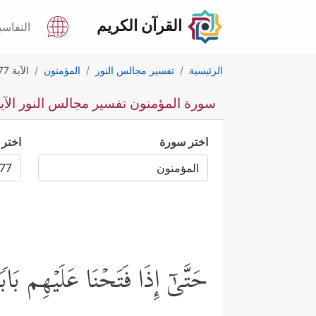
القرآن الكريم
التفاسي
الرئيسية
تفسير مجالس النور
المؤمنون
الآية 77
سورة المؤمنون تفسير مجالس النور الآية 7
اختر سورة
اختر 
حَتَّىٰۤ إِذَا فَتَحۡنَا عَلَیۡهِم ب