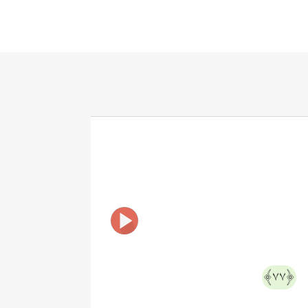
َ
﴿٧٧﴾