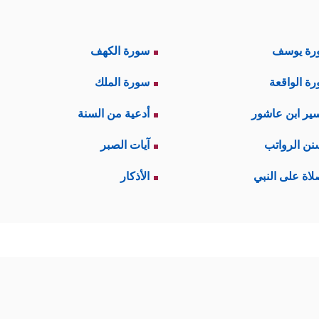
رة يوسف
سورة الكهف
ة الواقعة
سورة الملك
ير ابن عاشور
أدعية من السنة
نن الرواتب
آيات الصبر
لاة على النبي
الأذكار