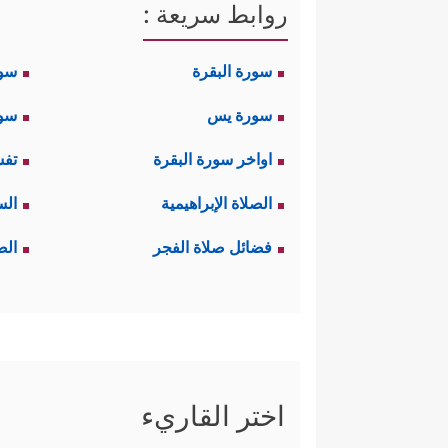
روابط سريعة :
سورة البقرة
سو
سورة يس
سور
اواخر سورة البقرة
تفس
الصلاة الإبراهيمية
الس
فضائل صلاة الفجر
الص
اختر القاريء