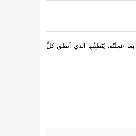
ا عَمِلَتْه، يُنْطِقُها الذي أنطق كلَّ