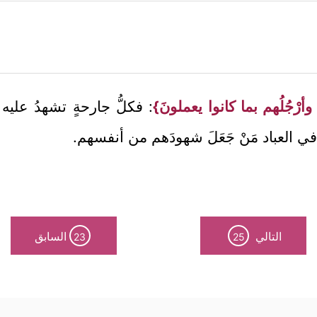
أرْجُلُهم بما كانوا يعملونَ}
: فكلُّ جارحةٍ تشهدُ عليه بم
ي العباد مَنْ جَعَلَ شهودَهم من أنفسهم.
التالي
السابق
23
25