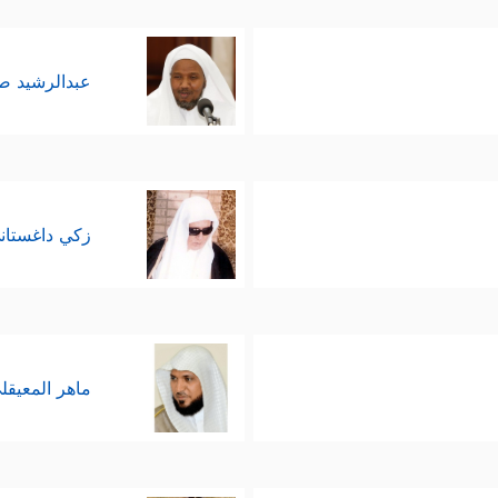
عبدالرشيد 
زكي داغستان
ماهر المعيقل