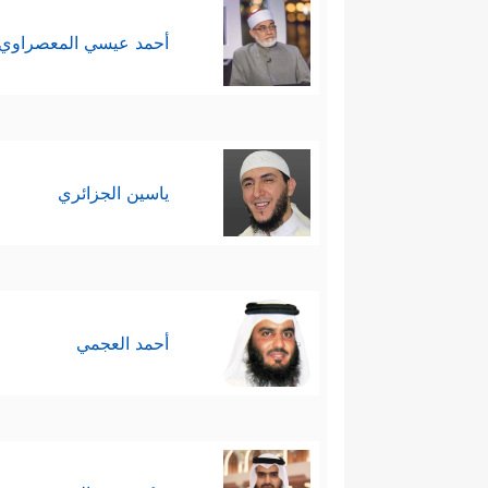
أحمد عيسي المعصراوي
ياسين الجزائري
أحمد العجمي