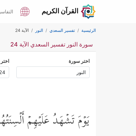
القرآن الكريم
التفاسي
الرئيسية
تفسير السعدي
النور
الآية 24
سورة النور تفسير السعدي الآية 24
اختر سورة
اختر 
یَوۡمَ تَشۡهَدُ عَلَیۡهِمۡ أَلۡسِنَتُه