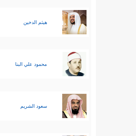
هيثم الدخين
محمود علي البنا
سعود الشريم