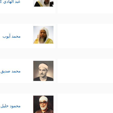
عبد الهادي ك
محمد أيوب
محمد صديق 
محمود خليل 