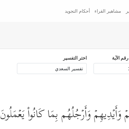
ر
مشاهير القراء
أحكام التجويد
رقم الآية
اختر التفسير
ُمۡ وَأَیۡدِیهِمۡ وَأَرۡجُلُهُم بِمَا كَانُواْ یَعۡمَلُون