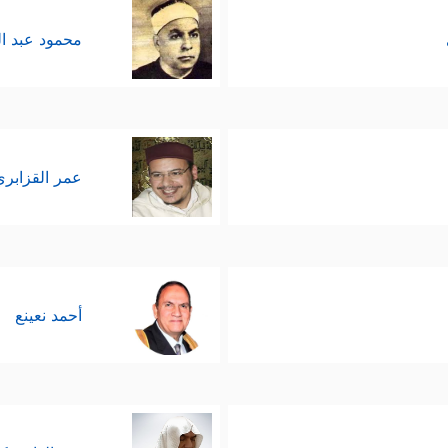
محمود عبد ا
عمر القزابري
أحمد نعينع