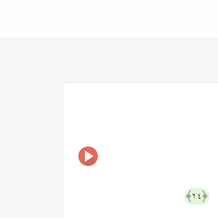
َ
﴿٢٤﴾