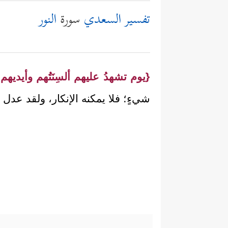
تفسير السعدي
سورة
النور
{يوم تشهدُ عليهم ألسِنَتُهم وأيديهم و
شيءٍ؛ فلا يمكنه الإنكار، ولقد عدل ف