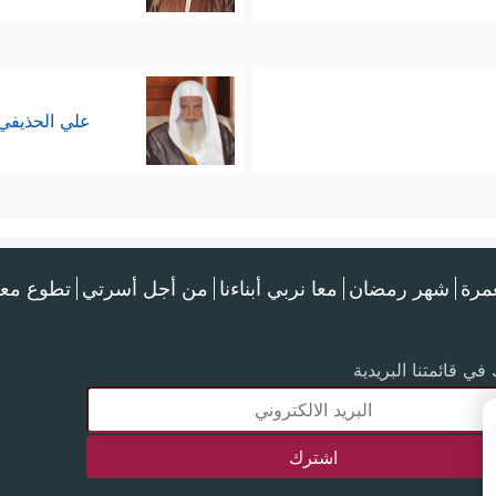
علي الحذيفي
عمرة
شهر رمضان
معا نربي أبناءنا
من أجل أسرتي
تطوع معن
في قائمتنا البريدية