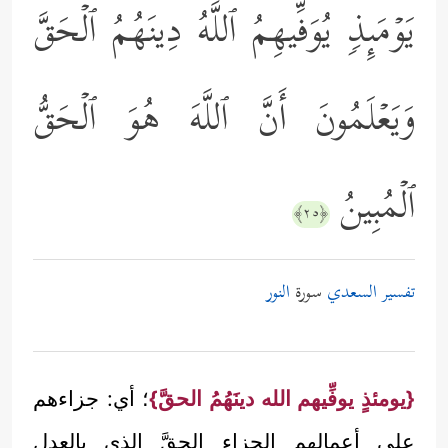
یَوۡمَىِٕذࣲ یُوَفِّیهِمُ ٱللَّهُ دِینَهُمُ ٱلۡحَقَّ
وَیَعۡلَمُونَ أَنَّ ٱللَّهَ هُوَ ٱلۡحَقُّ
ٱلۡمُبِینُ
﴿٢٥﴾
تفسير السعدي
سورة
النور
{يومئذٍ يوفِّيهم الله دينَهُمُ الحقَّ}
؛ أي: جزاءهم
على أعمالهم الجزاء الحقَّ الذي بالعدل