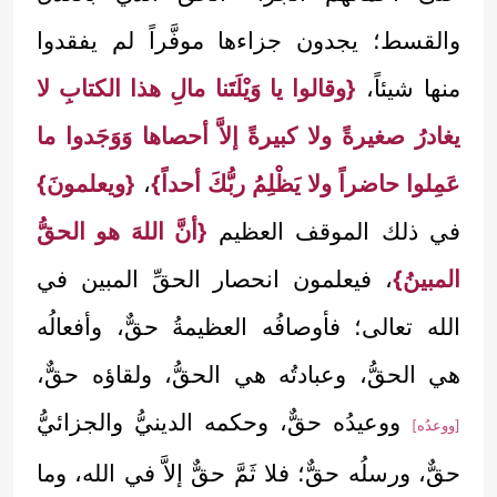
والقسط؛ يجدون جزاءها موفَّراً لم يفقدوا
منها شيئاً،
{وقالوا يا وَيْلَتَنا مالِ هذا الكتابِ لا
يغادرُ صغيرةً ولا كبيرةً إلاَّ أحصاها وَوَجَدوا ما
عَمِلوا حاضراً ولا يَظْلِمُ ربُّكَ أحداً}
،
{ويعلمونَ}
في ذلك الموقف العظيم
{أنَّ اللهَ هو الحقُّ
المبينُ}
، فيعلمون انحصار الحقِّ المبين في
الله تعالى؛ فأوصافُه العظيمةُ حقٌّ، وأفعالُه
هي الحقُّ، وعبادتُه هي الحقُّ، ولقاؤه حقٌّ،
ووعيدُه حقٌّ، وحكمه الدينيُّ والجزائيُّ
[ووعدُه]
حقٌّ، ورسلُه حقٌّ؛ فلا ثَمَّ حقٌّ إلاَّ في الله، وما