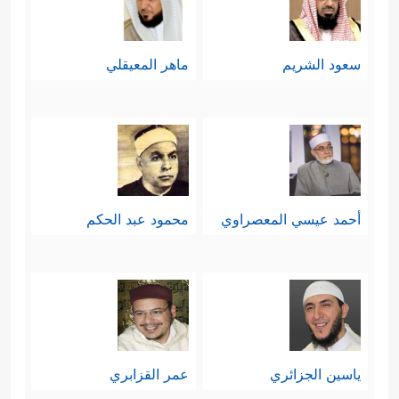
سعود الشريم
ماهر المعيقلي
أحمد عيسي المعصراوي
محمود عبد الحكم
ياسين الجزائري
عمر القزابري