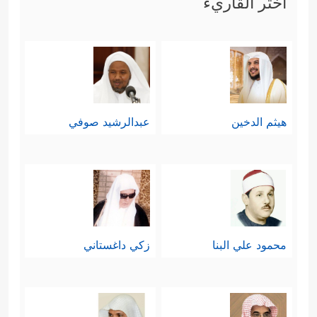
اختر القاريء
هيثم الدخين
عبدالرشيد صوفي
محمود علي البنا
زكي داغستاني