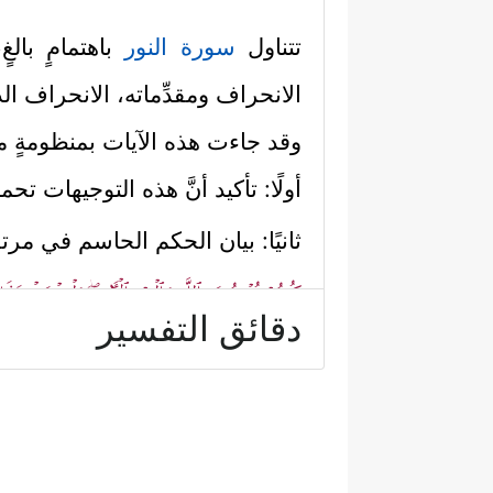
تتناول
سورة النور
باهتمامٍ بالغ
الانحراف ومقدِّماته، الانحراف الذي 
وقد جاءت هذه الآيات بمنظومةٍ متم
أولًا: تأكيد أنَّ هذه التوجيهات تح
ثانيًا: بيان الحكم الحاسم في مر
كُنتُمۡ تُؤۡمِنُونَ بِٱللَّهِ وَٱلۡیَوۡمِ ٱلۡـَٔاخِرِۖ وَلۡیَشۡهَدۡ عَذ
دقائق التفسير
ثالثًا: بيان الحكم الحاسم في مُروِّ
یَأۡتُواْ بِأَرۡبَعَةِ شُهَدَاۤءَ فَٱجۡلِدُوهُمۡ ثَمَـٰنِینَ جَلۡدَةࣰ
فَٱجۡلِدُوهُمۡ ثَمَـٰنِینَ جَلۡدَةࣰ وَلَا تَقۡبَلُواْ لَهُمۡ شَهَـٰد