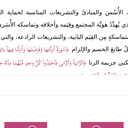
ٍ، الأُسُسَ والمبادئَ والتشريعات المناسبة لحماية 
يُهدِّدُ هويَّة المجتمع وقِيَمه وأخلاقه وتماسكه الأُسَري
اسكةٍ مِن القِيَم البانية، والتشريعات الرادعة، والت
﴿سُورَةٌ أَنزَلۡنَـٰهَا وَفَرَضۡنَـٰهَا وَأَنزَلۡنَا فِیهَاۤ ءَای
ملُ طابعَ الحسم والإلزام
﴿ٱلزَّانِیَةُ وَٱلزَّانِی فَٱجۡلِدُواْ كُلَّ وَ ٰ⁠حِدࣲ مِّنۡهُمَا مِاْئَةَ 
تكبي جريمة الزنا
َابَهُمَا طَاۤىِٕفَةࣱ مِّنَ ٱلۡمُؤۡمِنِینَ﴾
.
جي الأخبار والاتهامات الباطلة بحقِّ الأبرياء دون بيِّنة
 وَلَا تَقۡبَلُواْ لَهُمۡ شَهَـٰدَةً أَبَدࣰاۚ وَأُوْلَــٰۤىِٕكَ هُمُ ٱلۡفَـٰسِقُونَ
﴿٤﴾
وَٱلَّذِینَ یَرۡم
َةً أَبَدࣰاۚ وَأُوْلَــٰۤىِٕكَ هُمُ ٱلۡفَـٰسِقُونَ﴾
﴿إِنَّ ٱلَّذِینَ یَرۡمُونَ ٱلۡمُحۡصَنَـٰتِ ٱلۡغَـٰفِلَـٰ
،