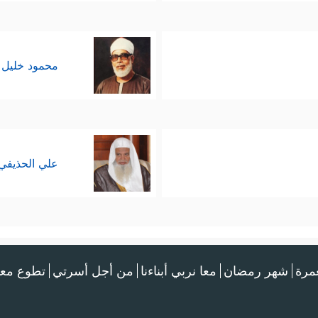
اۤءِ فَأُوْلَــٰۤىِٕكَ عِندَ ٱللَّهِ هُمُ ٱلۡكَـٰذِبُونَ﴾
﴿لَّوۡلَاۤ إِذۡ سَمِعۡتُمُوهُ ظَنَّ ٱلۡمُؤۡمِنُونَ 
 وكيفية انتشارها؛ حيث يتولاها من يقصدها ويخطط لها 
محمود خليل 
﴿لِكُلِّ ٱمۡرِئࣲ مِّنۡهُم مَّا ٱكۡتَسَبَ مِنَ ٱلۡإِثۡمِۚ وَٱلَّذِی تَوَلَّىٰ كِ
 وعواقبها
ِهِۦ عِلۡمࣱ وَتَحۡسَبُونَهُۥ هَیِّنࣰا وَهُوَ عِندَ ٱللَّهِ عَظِیمࣱ﴾
.
 الإعداد التربوي لتحصِين المجتمع مِن خطر الإشاعة، 
علي الحذيفي
َجُوا لهذا الإفكَ بِناءً على النقطة السابقة إلى صِنفَين:
﴿إِنَّ ٱلَّذِینَ یُحِبُّونَ أَن 
إشاعات ويُروِّجُونها لأغراضٍ خبيثةٍ
عمرة
شهر رمضان
معا نربي أبناءنا
من أجل أسرتي
تطوع معن
ا تَعۡلَمُونَ﴾
﴿وَٱلَّذِی تَوَلَّىٰ كِبۡرَهُۥ مِنۡهُمۡ لَهُۥ عَذَابٌ عَظِیمࣱ﴾
.
،