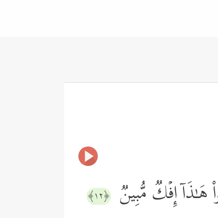
اْ هَـٰذَاۤ إِفۡكࣱ مُّبِینࣱ
﴿١٢﴾