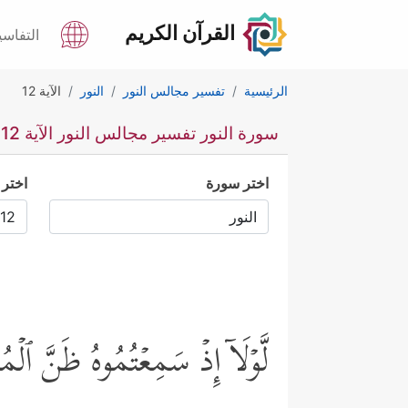
القرآن الكريم
التفاسي
الرئيسية
تفسير مجالس النور
النور
الآية 12
سورة النور تفسير مجالس النور الآية 12
اختر سورة
اختر 
لَّوۡلَاۤ إِذۡ سَمِعۡتُمُوهُ ظَنَّ ٱلۡم