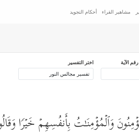
ر
مشاهير القراء
أحكام التجويد
رقم الآية
اختر التفسير
ُؤۡمِنُونَ وَٱلۡمُؤۡمِنَـٰتُ بِأَنفُسِهِمۡ خَیۡرࣰا وَقَالُو