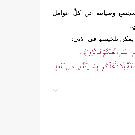
المجتمع وصيانته عن كلِّ عوامل
.
ي يمكن تلخيصها في الآتي:
َـٰتِۭ بَیِّنَـٰتࣲ لَّعَلَّكُمۡ تَذَكَّرُونَ﴾
.
جَلۡدَةࣲۖ وَلَا تَأۡخُذۡكُم بِهِمَا رَأۡفَةࣱ فِی دِینِ ٱللَّهِ إِن
﴿وَٱلَّذِینَ یَرۡمُونَ ٱلۡمُحۡصَنَـٰتِ ثُمَّ لَمۡ
 كافية
ُونَ ٱلۡمُحۡصَنَـٰتِ ثُمَّ لَمۡ یَأۡتُواْ بِأَرۡبَعَةِ شُهَدَاۤءَ
تِ ٱلۡمُؤۡمِنَـٰتِ لُعِنُواْ فِی ٱلدُّنۡیَا وَٱلۡأَخِرَةِ وَلَهُمۡ