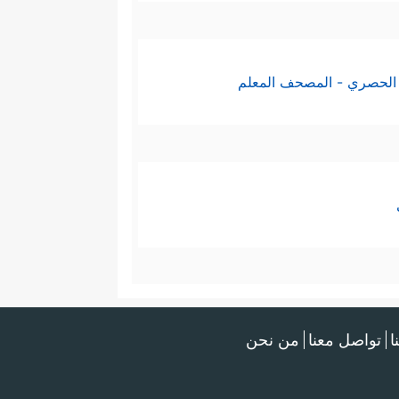
وَٱلۡمُؤۡمِنَـٰتُ بِأَنفُسِهِمۡ خَیۡرࣰا وَقَالُواْ هَـٰذَاۤ إِفۡكࣱ
ولنتائجها، ثم تتلقَّفها الألسنة
الحصري - المصحف المعلم
بۡرَهُۥ مِنۡهُمۡ لَهُۥ عَذَابٌ عَظِیمࣱ﴾
﴿إِذۡ تَلَقَّوۡنَهُۥ
،
وتدريبه على تحليلها ومواجهتها
تَشِیعَ ٱلۡفَـٰحِشَةُ فِی ٱلَّذِینَ ءَامَنُواْ لَهُمۡ عَذَابٌ
ا
تواصل معنا
من نحن