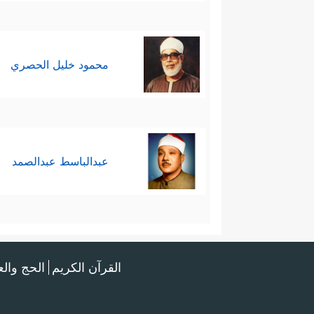
﴿هَـٰذَاۤ إِفۡكࣱ مُّبِینࣱ﴾
﴿فَإِذۡ لَمۡ یَأۡتُواْ بِٱلشُّهَدَ
مُّبِینࣱ﴾
.
ثانيًا: رسم القرآن صورةً للإشاعة
محمود خليل الحصري
عنه بغفلةٍ دون النظر في فَحواها
بِأَلۡسِنَتِكُمۡ وَتَقُولُونَ بِأَفۡوَاهِكُم مَّا لَیۡسَ لَكُم ب
وهذا التنبيه والتشخيص جزءٌ مِن
عبدالباسط عبدالصمد
بوعي وبصيرة.
ثالثًا: قسَّم القرآن الناس الذين روّ
الصنف الأول: الذين يطلقون هذه ال
القرآن الكريم
الحج وال
أَلِیمࣱ فِی ٱلدُّنۡیَا وَٱلۡأَخِرَةِۚ وَٱللَّهُ یَعۡلَمُ وَأَنتُمۡ لَ