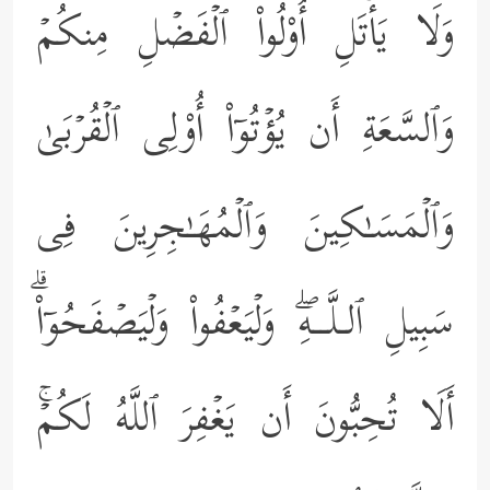
وَلَا یَأۡتَلِ أُوْلُواْ ٱلۡفَضۡلِ مِنكُمۡ
وَٱلسَّعَةِ أَن یُؤۡتُوۤاْ أُوْلِی ٱلۡقُرۡبَىٰ
وَٱلۡمَسَـٰكِینَ وَٱلۡمُهَـٰجِرِینَ فِی
سَبِیلِ ٱلـلَّــهِۖ وَلۡیَعۡفُواْ وَلۡیَصۡفَحُوۤاْۗ
أَلَا تُحِبُّونَ أَن یَغۡفِرَ ٱللَّهُ لَكُمۡۚ