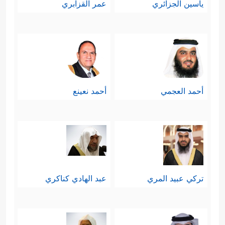
ياسين الجزائري
عمر القزابري
﴿إِنَّ ٱلَّذِینَ یُحِبُّونَ أَن تَشِیعَ
إشاعة الفاحشة
ٱلۡفَـٰحِشَةُ فِی ٱلَّذِینَ ءَامَنُواْ لَهُمۡ عَذَابٌ أَلِیمࣱ فِی ٱلدُّنۡیَا
وَٱلۡأَخِرَةِۚ وَٱللَّهُ یَعۡلَمُ وَأَنتُمۡ لَا تَعۡلَمُونَ﴾
وهذا
يشملُ مَن يُشيعها بالقذف الباطل
أحمد العجمي
أحمد نعينع
والاتهامات الكاذبة، كما هو واضح من
السياق، ويشملُ أيضًا مِن يعملُ على
التهوين مِن خطرها، وفتح باب
الشهوات؛ من تبرُّج، واختلاط، ومُجُون
تركي عبيد المري
عبد الهادي كناكري
تحت أيِّ اسمٍ جاءت، كما هو شأن كثير
من القنوات الإعلامية اليوم؛ حيث جعلت