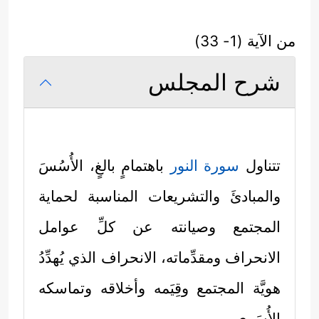
من الآية (1- 33)
شرح المجلس
تتناول
سورة النور
باهتمامٍ بالغٍ، الأُسُسَ
والمبادئَ والتشريعات المناسبة لحماية
المجتمع وصيانته عن كلِّ عوامل
الانحراف ومقدِّماته، الانحراف الذي يُهدِّدُ
هويَّة المجتمع وقِيَمه وأخلاقه وتماسكه
الأُسَري.