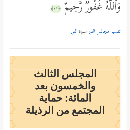
وَٱللَّهُ غَفُورࣱ رَّحِیمٌ
﴿٢٢﴾
تفسير مجالس النور
سورة
النور
المجلس الثالث
والخمسون بعد
المائة: حماية
المجتمع من الرذيلة