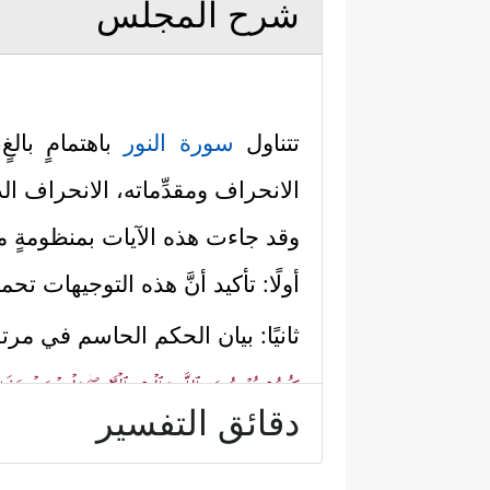
شرح المجلس
تتناول
سورة النور
باهتمامٍ بالغ
الانحراف ومقدِّماته، الانحراف الذي 
وقد جاءت هذه الآيات بمنظومةٍ متم
أولًا: تأكيد أنَّ هذه التوجيهات تح
ثانيًا: بيان الحكم الحاسم في مر
كُنتُمۡ تُؤۡمِنُونَ بِٱللَّهِ وَٱلۡیَوۡمِ ٱلۡـَٔاخِرِۖ وَلۡیَشۡهَدۡ عَذ
دقائق التفسير
ثالثًا: بيان الحكم الحاسم في مُروِّ