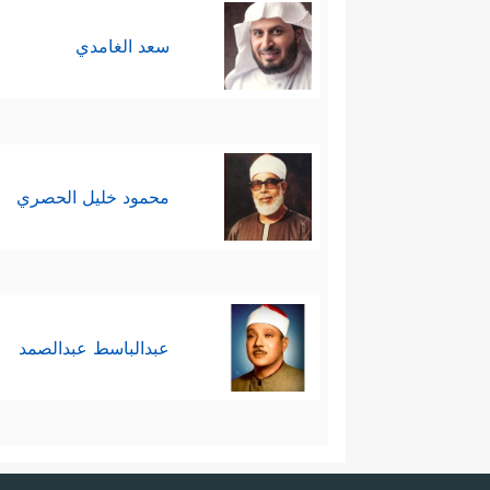
أولًا: حكم القرآن بالقطع الجازم وال
سعد الغامدي
﴿هَـٰذَاۤ إِفۡكࣱ مُّبِینࣱ﴾
﴿فَإِذۡ لَمۡ یَأۡتُواْ بِٱلشُّهَدَ
،
مُّبِینࣱ﴾
.
ثانيًا: رسم القرآن صورةً للإشاعة
محمود خليل الحصري
عنه بغفلةٍ دون النظر في فَحواها
بِأَلۡسِنَتِكُمۡ وَتَقُولُونَ بِأَفۡوَاهِكُم مَّا لَیۡسَ لَكُم ب
وهذا التنبيه والتشخيص جزءٌ مِن
عبدالباسط عبدالصمد
بوعي وبصيرة.
ثالثًا: قسَّم القرآن الناس الذين روّ
الصنف الأول: الذين يطلقون هذه ال