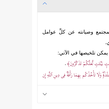
المجتمع وصيانته عن كلِّ عوامل
.
ي يمكن تلخيصها في الآتي:
َـٰتِۭ بَیِّنَـٰتࣲ لَّعَلَّكُمۡ تَذَكَّرُونَ﴾
.
جَلۡدَةࣲۖ وَلَا تَأۡخُذۡكُم بِهِمَا رَأۡفَةࣱ فِی دِینِ ٱللَّهِ إِن
﴿وَٱلَّذِینَ یَرۡمُونَ ٱلۡمُحۡصَنَـٰتِ ثُمَّ لَمۡ
 كافية