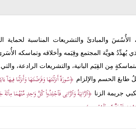
ٍ، الأُسُسَ والمبادئَ والتشريعات المناسبة لحماية 
يُهدِّدُ هويَّة المجتمع وقِيَمه وأخلاقه وتماسكه الأُسَري
اسكةٍ مِن القِيَم البانية، والتشريعات الرادعة، والت
﴿سُورَةٌ أَنزَلۡنَـٰهَا وَفَرَضۡنَـٰهَا وَأَنزَلۡنَا فِیهَاۤ ءَای
ملُ طابعَ الحسم والإلزام
﴿ٱلزَّانِیَةُ وَٱلزَّانِی فَٱجۡلِدُواْ كُلَّ وَ ٰ⁠حِدࣲ مِّنۡهُمَا مِاْئَةَ 
تكبي جريمة الزنا
َابَهُمَا طَاۤىِٕفَةࣱ مِّنَ ٱلۡمُؤۡمِنِینَ﴾
.
جي الأخبار والاتهامات الباطلة بحقِّ الأبرياء دون بيِّنة