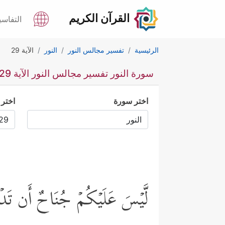
القرآن الكريم
التفاسي
الرئيسية
تفسير مجالس النور
النور
الآية 29
سورة النور تفسير مجالس النور الآية 29
اختر سورة
اختر 
لَّیۡسَ عَلَیۡكُمۡ جُنَاحٌ أَن تَدۡخُلُ