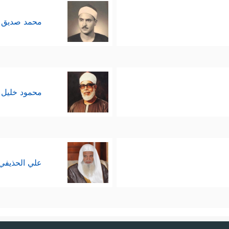
مؤكَّد أن تلك الإشاعة وذلك الاتهام إنَّما كانا إِفكًا و
محمد صديق 
اۤءِ فَأُوْلَــٰۤىِٕكَ عِندَ ٱللَّهِ هُمُ ٱلۡكَـٰذِبُونَ﴾
﴿لَّوۡلَاۤ إِذۡ سَمِعۡتُمُوهُ ظَنَّ ٱلۡمُؤۡمِنُونَ 
،
 وكيفية انتشارها؛ حيث يتولاها من يقصدها ويخطط لها 
محمود خليل 
﴿لِكُلِّ ٱمۡرِئࣲ مِّنۡهُم مَّا ٱكۡتَسَبَ مِنَ ٱلۡإِثۡمِۚ وَٱلَّذِی تَوَلَّىٰ كِ
 وعواقبها
ِهِۦ عِلۡمࣱ وَتَحۡسَبُونَهُۥ هَیِّنࣰا وَهُوَ عِندَ ٱللَّهِ عَظِیمࣱ﴾
.
 الإعداد التربوي لتحصِين المجتمع مِن خطر الإشاعة، 
علي الحذيفي
َجُوا لهذا الإفكَ بِناءً على النقطة السابقة إلى صِنفَين:
إشاعات ويُروِّجُونها لأغراضٍ خبيثةٍ