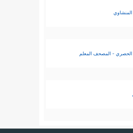
﴿إِنَّ ٱلَّذِینَ جَاۤءُو بِٱلۡإِفۡكِ﴾
كذبًا محضًا
،
المنشاوي
وَٱلۡمُؤۡمِنَـٰتُ بِأَنفُسِهِمۡ خَیۡرࣰا وَقَالُواْ هَـٰذَاۤ إِفۡكࣱ
ولنتائجها، ثم تتلقَّفها الألسنة
الحصري - المصحف المعلم
بۡرَهُۥ مِنۡهُمۡ لَهُۥ عَذَابٌ عَظِیمࣱ﴾
﴿إِذۡ تَلَقَّوۡنَهُۥ
،
وتدريبه على تحليلها ومواجهتها