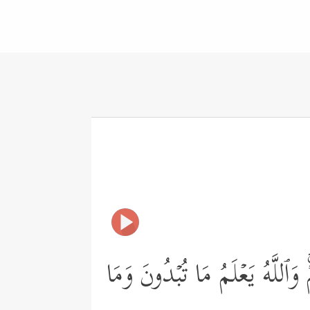
َٱللَّهُ یَعۡلَمُ مَا تُبۡدُونَ وَمَا