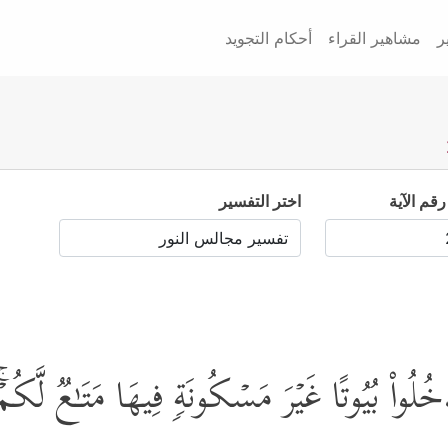
ر
مشاهير القراء
أحكام التجويد
رقم الآية
اختر التفسير
واْ بُیُوتًا غَیۡرَ مَسۡكُونَةࣲ فِیهَا مَتَـٰعࣱ لَّكُمۡۚ و