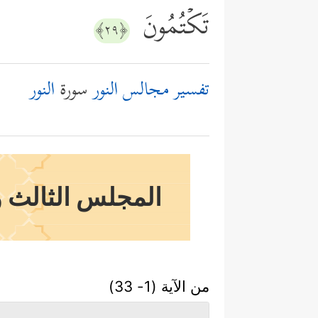
تَكۡتُمُونَ
﴿٢٩﴾
تفسير مجالس النور
سورة
النور
المجلس الثالث و
من الآية (1- 33)